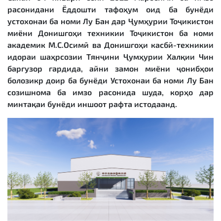
расонидани Ёддошти тафоҳум оид ба бунёди
устохонаи ба номи Лу Бан дар Ҷумҳурии Тоҷикистон
миёни Донишгоҳи техникии Тоҷикистон ба номи
академик М.С.Осимӣ ва Донишгоҳи касбӣ-техникии
идораи шаҳрсозии Тянҷини Ҷумҳурии Халқии Чин
баргузор гардида, айни замон миёни ҷонибҳои
болозикр доир ба бунёди Устохонаи ба номи Лу Бан
созишнома ба имзо расонида шуда, корҳо дар
минтақаи бунёди иншоот рафта истодаанд.