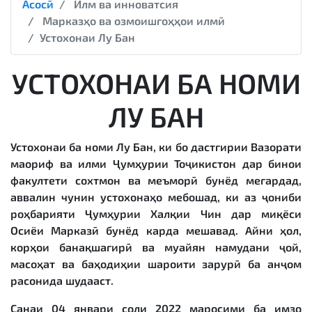
Асосӣ
Илм ва инноватсия
Марказҳо ва озмоишгоҳҳои илмӣ
Устохонаи Лу Бан
УСТОХОНАИ БА НОМИ
ЛУ БАН
Устохонаи ба номи Лу Бан, ки бо дастгирии Вазорати
маориф ва илми Ҷумҳурии Тоҷикистон дар бинои
факултети сохтмон ва меъморӣ бунёд мегардад,
аввалин чунин устохонаҳо мебошад, ки аз ҷониби
роҳбарияти Ҷумҳурии Халқии Чин дар миқёси
Осиёи Марказӣ бунёд карда мешавад. Айни ҳол,
корҳои банақшагирӣ ва муайян намудани ҷой,
масоҳат ва баҳодиҳии шароити зарурӣ ба анҷом
расонида шудааст.
Санаи 04 январи соли 2022 маросими ба имзо