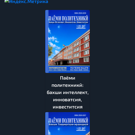
Паёми
политехникӣ:
бахши интеллект,
инноватсия,
инвеститсия