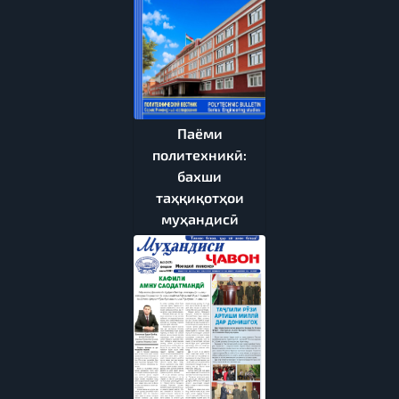
Паёми
политехникӣ:
бахши
таҳқиқотҳои
муҳандисӣ