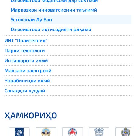
Марказҳои инноватсионии таълимӣ
Устохонаи Лу Бан
Озмоишгоҳи иқтисодиёти рақамӣ
ИИТ "Политехник"
Парки технологӣ
Интишороти илмӣ
Махзани электронӣ
Чорабиниҳои илмӣ
Санадҳои ҳуқуқӣ
ҲАМКОРИҲО