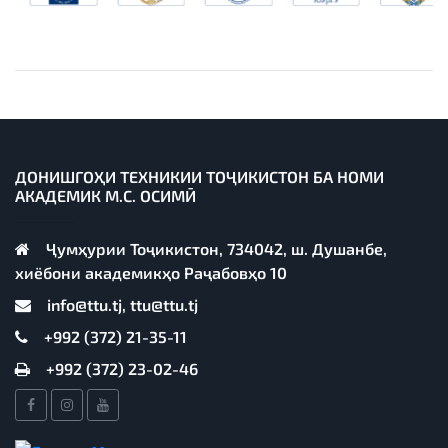
ДОНИШГОҲИ ТЕХНИКИИ ТОҶИКИСТОН БА НОМИ
АКАДЕМИК М.С. ОСИМӢ
Ҷумҳурии Тоҷикистон, 734042, ш. Душанбе,
хиёбони академикҳо Раҷабовҳо 10
info@ttu.tj, ttu@ttu.tj
+992 (372) 21-35-11
+992 (372) 23-02-46