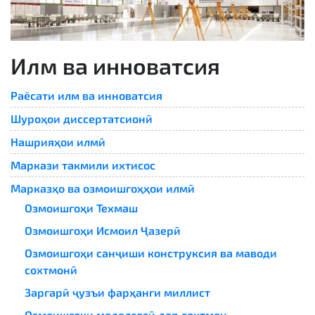
Илм ва инноватсия
Раёсати илм ва инноватсия
Шуроҳои диссертатсионӣ
Нашрияҳои илмӣ
Маркази такмили ихтисос
Марказҳо ва озмоишгоҳҳои илмӣ
Озмоишгоҳи Техмаш
Озмоишгоҳи Исмоил Ҷазерӣ
Озмоишгоҳи санҷиши конструксия ва маводи
сохтмонӣ
Заргарӣ ҷузъи фарҳанги миллист
Озмоишгоҳи моделсозӣ дар сохтмон