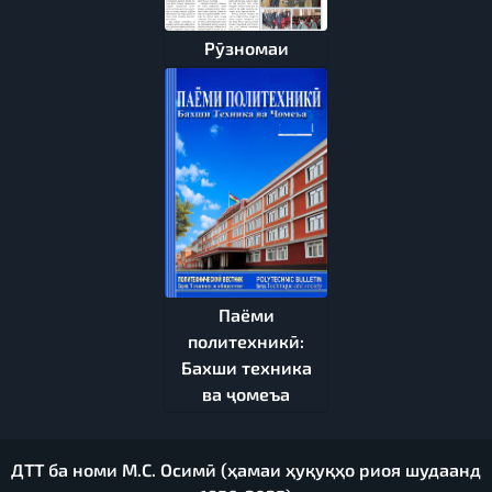
Рӯзномаи
Паёми
политехникӣ:
Бахши техника
ва ҷомеъа
ДТТ ба номи М.С. Осимӣ (ҳамаи ҳуқуқҳо риоя шудаанд