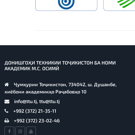
ДОНИШГОҲИ ТЕХНИКИИ ТОҶИКИСТОН БА НОМИ
АКАДЕМИК М.С. ОСИМӢ
Ҷумҳурии Тоҷикистон, 734042, ш. Душанбе,
хиёбони академикҳо Раҷабовҳо 10
info@ttu.tj, ttu@ttu.tj
+992 (372) 21-35-11
+992 (372) 23-02-46