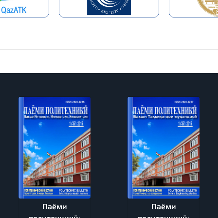
Паёми
Паёми
политехникӣ:
политехникӣ: