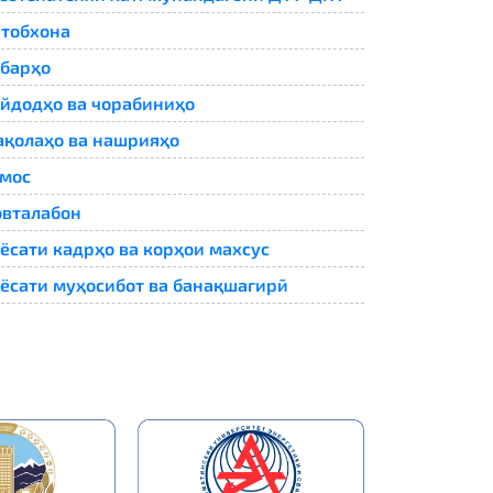
тобхона
барҳо
йдодҳо ва чорабиниҳо
қолаҳо ва нашрияҳо
мос
вталабон
ёсати кадрҳо ва корҳои махсус
ёсати муҳосибот ва банақшагирӣ