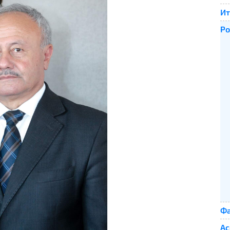
Ит
Ро
Фа
Ас