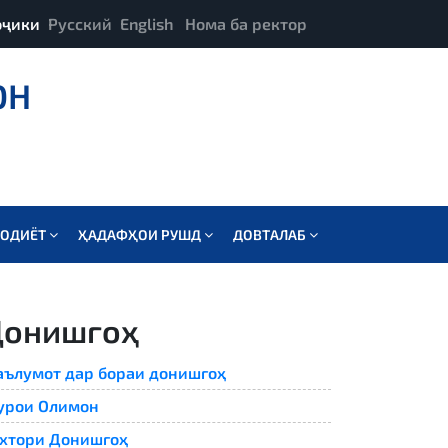
оҷики
Русский
English
Нома ба ректор
ОН
СОДИЁТ
ҲАДАФҲОИ РУШД
ДОВТАЛАБ
Донишгоҳ
ълумот дар бораи донишгоҳ
урои Олимон
хтори Донишгоҳ