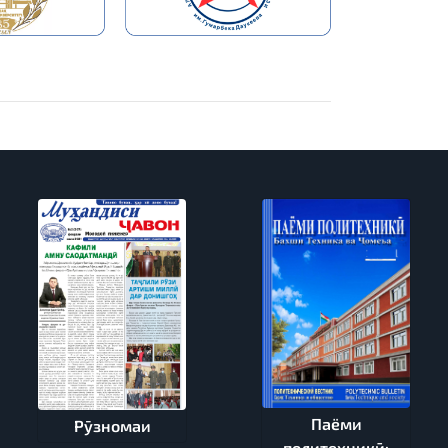
Паёми
Рӯзномаи
политехникӣ: