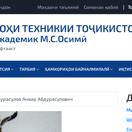
ндон
Маҳзани таълимӣ
Сомонаи қаблӣ
|
Т
ОҲИ ТЕХНИКИИ ТОҶИКИСТ
академик М.С.Осимӣ
ёфтааст
АТСИЯ
ТАРБИЯ
ҲАМКОРИҲОИ БАЙНАЛМИЛАЛӢ
ИҚТИ
урасулов Анвар Абдурасулович
Ма
Ш
Со