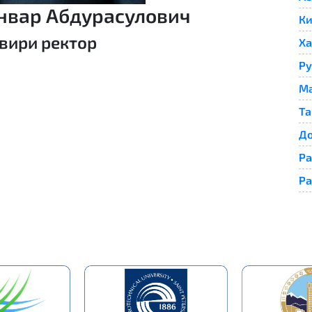
нвар Абдурасулович
Ки
ири ректор
Ха
Ру
Ма
Та
До
Ра
Ра