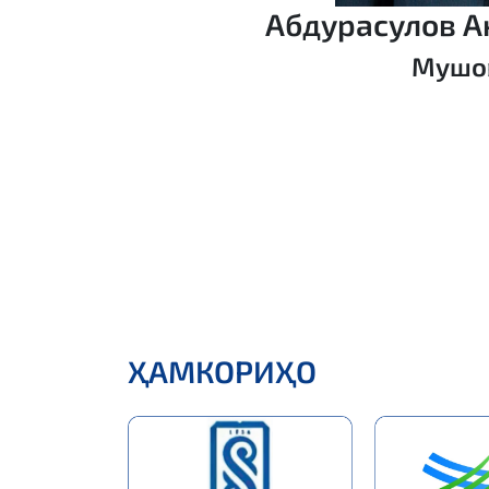
Абдурасулов А
Мушов
ҲАМКОРИҲО