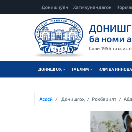
Донишҷӯён
Хатмкунандагон
Корма
ДОНИШГ
ба номи 
Соли 1956 таъсис 
ДОНИШГОҲ
ТАЪЛИМ
ИЛМ ВА ИННОВ
Асосӣ
Донишгоҳ
Роҳбарият
Абд