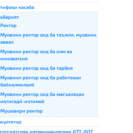
тифоқи касаба
ҳбарият
Ректор
Муовини ректор оид ба таълим, муовини
аввал
Муовини ректор оид ба илм ва
инноватсия
Муовини ректор оид ба тарбия
Муовини ректор оид ба робитаҳои
байналмилалӣ
Муовини ректор оид ба масъалаҳои
иқтисодӣ-иҷтимоӣ
Мушовири ректор
култетҳо
сотсиатсияи хатмкунандагони ДТТ-ДПТ