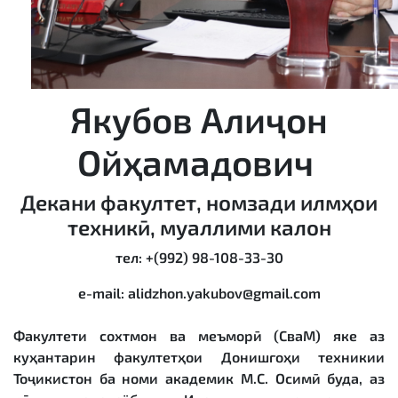
Якубов Алиҷон
Ойҳамадович
Декани факултет, номзади илмҳои
техникӣ, муаллими калон
тел: +(992) 98-108-33-30
e-mail: alidzhon.yakubov@gmail.com
Факултети сохтмон ва меъморӣ (СваМ) яке аз
куҳантарин факултетҳои Донишгоҳи техникии
Тоҷикистон ба номи академик М.С. Осимӣ буда, аз