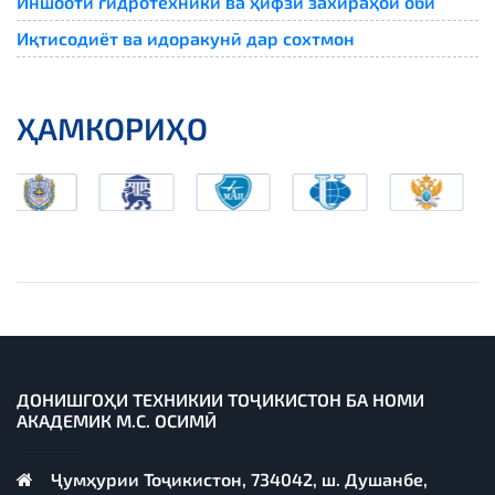
Иншооти гидротехникӣ ва ҳифзи захираҳои обӣ
Иқтисодиёт ва идоракунӣ дар сохтмон
ҲАМКОРИҲО
ДОНИШГОҲИ ТЕХНИКИИ ТОҶИКИСТОН БА НОМИ
АКАДЕМИК М.С. ОСИМӢ
Ҷумҳурии Тоҷикистон, 734042, ш. Душанбе,