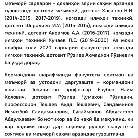
меъморӣ сарварон – деканҳои зерин саҳми арзанда
гузоштанд: доктори меъморӣ, дотсент Ҳасанов Н.Н.
(2014-2015, 2017-2019), номзади илмҳои техникӣ,
дотсент Шералиев М.У. (2015-2016), номзади илмҳои
техникӣ, дотсент Акрамов А.А. (2016-2017), номзади
илмҳои техникӣ Хуҷаев П.С. (2019-2020). Аз моҳи
ноябри соли 2020 сарварии факултетро номзади
илмҳои техникӣ, дотсент Рӯзиев Аҳмадхон Рӯзиевич
ба уҳда дорад.
Кормандони шарафманди факултети сохтмон ва
меъморӣ аз устодони даргузашта – кормандони
шоистаи Тоҷикистон профессор Ёқубов Наим
Холович, дотсент Рӯзиев Ҷумахон Рӯзиевич,
профессорон Тешаев Аҳад Тешаевич, Саидаминов
Исматбой Саидаминович, Сулаймонов Абдусаттор
Абдулҳаевич бо ифтихор ва бо некӣ ёд мекунанд, ки
ҳар кадоми онҳо дар таҳкиму рушди факултети
сохтмон ва меъморӣ саҳми арзандае гузоштаанд.