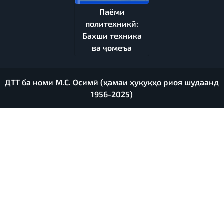
Паёми
политехникӣ:
Бахши техника
ва ҷомеъа
ДТТ ба номи М.С. Осимӣ (ҳамаи ҳуқуқҳо риоя шудаанд
1956-2025)