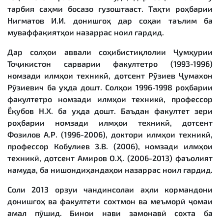
тарбия саҳми босазо гузоштааст. Таҳти роҳбарии
Нигматов И.И. донишгоҳ дар соҳаи таълим ба
муваффақиятҳои назаррас ноил гардид.
Дар солҳои аввали соҳибистиқлолии Ҷумҳурии
Тоҷикистон сарварии факултетро (1993-1996)
номзади илмҳои техникӣ, дотсент Рӯзиев Ҷумахон
Рӯзиевич ба уҳда дошт. Солҳои 1996-1998 роҳбарии
факултетро номзади илмҳои техникӣ, профессор
Ёқубов Н.Х. ба уҳда дошт. Баъдан факултет зери
роҳбарии номзади илмҳои техникӣ, дотсент
Фозилов А.Р. (1996-2006), доктори илмҳои техникӣ,
профессор Кобулиев З.В. (2006), номзади илмҳои
техникӣ, дотсент Амиров О.Ҳ. (2006-2013) фаъолият
намуда, ба нишондиҳандаҳои назаррас ноил гардид.
Соли 2013 орзуи чандинсолаи аҳли кормандони
донишгоҳ ва факултети сохтмон ва меъморӣ ҷомаи
амал пӯшид. Бинои нави замонавӣ сохта ба