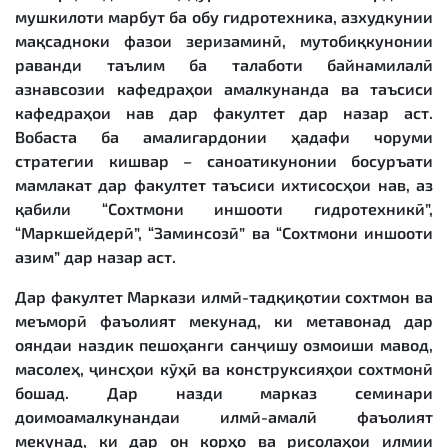
мушкилоти марбут ба обу гидротехника, азхудкунии
мақсадноки фазои зеризаминӣ, мутобиқкунонии
раванди таълим ба талаботи байнамилалӣ
азнавсозии кафедраҳои амалкунанда ва таъсиси
кафедраҳои нав дар факултет дар назар аст.
Вобаста ба амалигардонии ҳадафи чоруми
стратегии кишвар – саноатикунонии босуръати
мамлакат дар факултет таъсиси ихтисосҳои нав, аз
қабили “Сохтмони иншооти гидротехникӣ”,
“Маркшейдерӣ”, “Заминсозӣ” ва “Сохтмони иншооти
азим” дар назар аст.
Дар факултет Маркази илмӣ-тадқиқотии сохтмон ва
меъморӣ фаъолият мекунад, ки метавонад дар
ояндаи наздик пешоҳанги санҷишу озмоиши мавод,
масолеҳ, ҷинсҳои кӯҳӣ ва конструксияҳои сохтмонӣ
бошад. Дар назди марказ семинари
доимоамалкунандаи илмӣ-амалӣ фаъолият
мекунад, ки дар он корҳо ва рисолаҳои илмии