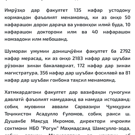
Имрӯзҳо дар факултет 135 нафар устодону
кормандон фаъолият менамоянд, ки аз онҳо 50
нафарашон дорои дараҷа ва унвонҳои илмӣ буда, 10
нафарашон докторони илм ва 40 нафарашон
номзадони илм мебошанд.
Шумораи умумии донишҷӯёни факултет ба 2792
нафар мерасад, ки аз онҳо 2183 нафар дар шуъбаи
рӯзонаи зинаи бакалавриат, 172 нафар дар зинаи
магистратура, 356 нафар дар шуъбаи фосилавӣ ва 81
нафар дар шуъбаи ғоибона таҳсил менамоянд.
Хатмкардагони факултет дар вазифаҳои гуногуни
давлатӣ фаъолият намудаанд ва намуда истодаанд:
собиқ муовини аввали Сарвазири Ҷумҳурии
Тоҷикистон Асадулло Ғуломов, собиқ раиси ш.
Душанбе Мақсуд Икромов, директори иҷроияи
сохтмони НБО “Роғун” Маҳмадсаид Шамсулло-зода,