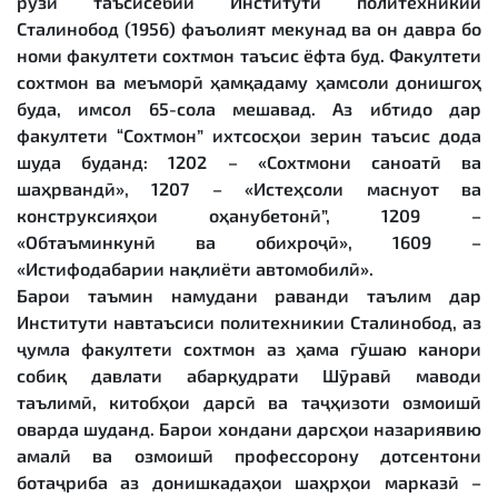
рӯзи таъсисёбии Институти политехникии
Сталинобод (1956) фаъолият мекунад ва он давра бо
номи факултети сохтмон таъсис ёфта буд. Факултети
сохтмон ва меъморӣ ҳамқадаму ҳамсоли донишгоҳ
буда, имсол 65-сола мешавад. Аз ибтидо дар
факултети “Сохтмон” ихтсосҳои зерин таъсис дода
шуда буданд: 1202 – «Сохтмони саноатӣ ва
шаҳрвандӣ», 1207 – «Истеҳсоли маснуот ва
конструксияҳои оҳанубетонӣ”, 1209 –
«Обтаъминкунӣ ва обихроҷӣ», 1609 –
«Истифодабарии нақлиёти автомобилӣ».
Барои таъмин намудани раванди таълим дар
Институти навтаъсиси политехникии Сталинобод, аз
ҷумла факултети сохтмон аз ҳама гӯшаю канори
собиқ давлати абарқудрати Шӯравӣ маводи
таълимӣ, китобҳои дарсӣ ва таҷҳизоти озмоишӣ
оварда шуданд. Барои хондани дарсҳои назариявию
амалӣ ва озмоишӣ профессорону дотсентони
ботаҷриба аз донишкадаҳои шаҳрҳои марказӣ –