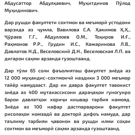
Абдусаттор Абдулҳаевич, Муҳитдинов Пӯлод
Муҳидинович.
Дар рушди факултети сохтмон ва меъморӣ устодони
варзида аз ҷумла, Вавилова С.А. Ҳакимов Ҳ.Ҳ.,
Ҷӯраев Г.Г., Абдуллоев О.М., Тоҳиров И.Ғ.,
Раҳмонов Р.Р., Грудин И.С., Кажаринова Л.В.,
Давлатов Н.Д., Веселовский Д.Н., Веселовская Л.П. ва
дигарон саҳми арзанда гузоштаанд.
Дар тӯли 65 соли фаъолияташ факултет зиёда аз
12 000 муҳандис–сохтмончӣ наздики 3 000 меъмор
тайёр намудааст. Дар ин давра факултет тавонист
зиёда аз 400 мутахассисони дараҷаҳои гуногунро
барои давлатҳои хориҷи кишвар тарбия намояд.
Зиёда аз 100 нафар дастпарварони факултет
рисолаҳои номзадӣ ва докторӣ дифоъ намуда, дар
таълиму тарбияи ҷавонон ва рушди илми соҳаи
сохтмон ва меъморӣ саҳми арзанда гузоштаанд.