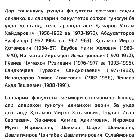
Дар ташаккулу рушди факултети сохтмон саҳми
деканҳо, ки сарварии факултетро солҳои гуногун ба
уҳда доштанд, хеле арзанда аст: Қамаров Уктам
Ҳайдарович (1956-1962 ва 1973-1976), Абдусатторов
Зулфиқор (1962-1964 ва 1967-1969), Ҳотамов Мирзо
Ҳотамович (1964-67), Ёқубов Наим Холович (1969-
1970), Нигматов Икромҷон Исматҷонович (1970-1972),
Рӯзиев Ҷумахон Рӯзиевич (1976-1977 ва 1993-1996),
Саидхоҷаев Тӯрахон Саидхоҷаевич (1977-1982),
Искандаров Алмос Исматович (1982-1988), Тешаев
Аҳад Тешаевич (1988-1991).
Сарварии факултети меъморӣ-сохтмониро бошад,
дар давраҳои гуногун деканҳои зерин ба уҳда
доштанд: Ҳотамов Мирзо Ҳотамович, Грудин Иван
Сергеевич, Ҳакимов Ҳамид Ҳакимович, Икромов
Муин Икромович, Шоимов Шодӣ Шоимович,
Давлатмиров Ҷангибек Давлатмирович, Сулаймонов