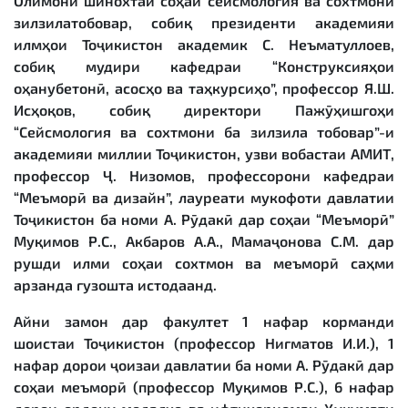
Олимони шинохтаи соҳаи сейсмология ва сохтмони
зилзилатобовар, собиқ президенти академияи
илмҳои Тоҷикистон академик С. Неъматуллоев,
собиқ мудири кафедраи “Конструксияҳои
оҳанубетонӣ, асосҳо ва таҳкурсиҳо”, профессор Я.Ш.
Исҳоқов, собиқ директори Пажӯҳишгоҳи
“Сейсмология ва сохтмони ба зилзила тобовар”-и
академияи миллии Тоҷикистон, узви вобастаи АМИТ,
профессор Ҷ. Низомов, профессорони кафедраи
“Меъморӣ ва дизайн”, лауреати мукофоти давлатии
Тоҷикистон ба номи А. Рӯдакӣ дар соҳаи “Меъморӣ”
Муқимов Р.С., Акбаров А.А., Мамаҷонова С.М. дар
рушди илми соҳаи сохтмон ва меъморӣ саҳми
арзанда гузошта истодаанд.
Айни замон дар факултет 1 нафар корманди
шоистаи Тоҷикистон (профессор Нигматов И.И.), 1
нафар дорои ҷоизаи давлатии ба номи А. Рӯдакӣ дар
соҳаи меъморӣ (профессор Муқимов Р.С.), 6 нафар