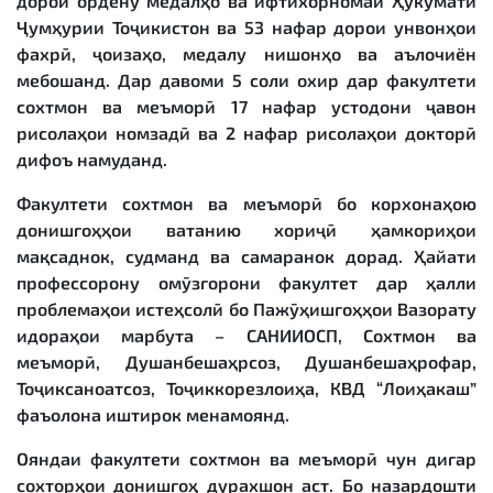
дорои ордену медалҳо ва ифтихорномаи Ҳукумати
Ҷумҳурии Тоҷикистон ва 53 нафар дорои унвонҳои
фахрӣ, ҷоизаҳо, медалу нишонҳо ва аълочиён
мебошанд. Дар давоми 5 соли охир дар факултети
сохтмон ва меъморӣ 17 нафар устодони ҷавон
рисолаҳои номзадӣ ва 2 нафар рисолаҳои докторӣ
дифоъ намуданд.
Факултети сохтмон ва меъморӣ бо корхонаҳою
донишгоҳҳои ватанию хориҷӣ ҳамкориҳои
мақсаднок, судманд ва самаранок дорад. Ҳайати
профессорону омӯзгорони факултет дар ҳалли
проблемаҳои истеҳсолӣ бо Пажӯҳишгоҳҳои Вазорату
идораҳои марбута – САНИИОСП, Сохтмон ва
меъморӣ, Душанбешаҳрсоз, Душанбешаҳрофар,
Тоҷиксаноатсоз, Тоҷиккорезлоиҳа, КВД “Лоиҳакаш”
фаъолона иштирок менамоянд.
Ояндаи факултети сохтмон ва меъморӣ чун дигар
сохторҳои донишгоҳ дурахшон аст. Бо назардошти