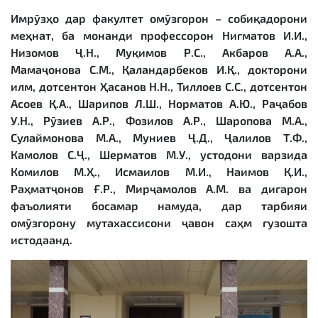
Имрӯзҳо дар факултет омӯзгорон – собиқадорони
меҳнат, ба монанди профессорон Нигматов И.И.,
Низомов Ҷ.Н., Муқимов Р.С., Акбаров А.А.,
Мамаҷонова С.М., Қаландарбеков И.Қ., докторони
илм, дотсентон Ҳасанов Н.Н., Тиллоев С.С., дотсентон
Асоев Қ.А., Шарипов Л.Ш., Норматов А.Ю., Раҷабов
У.Н., Рӯзиев А.Р., Фозилов А.Р., Шаропова М.А.,
Сулаймонова М.А., Муниев Ҷ.Д., Ҷалилов Т.Ф.,
Камолов С.Ҷ., Шерматов М.У., устодони варзида
Комилов М.Ҳ., Исмаилов М.И., Наимов Қ.И.,
Раҳматҷонов Ғ.Р., Мирҷамолов А.М. ва дигарон
фаъолияти босамар намуда, дар тарбияи
омӯзгорону мутахассисони ҷавон саҳм гузошта
истодаанд.