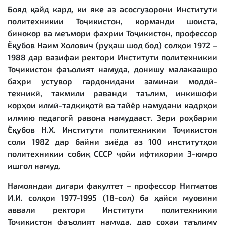
Бояд қайд кард, ки яке аз асосгузорони Институти
политехникии Тоҷикистон, корманди шоиста,
бинокор ва меъмори фахрии Тоҷикистон, профессор
Ёқубов Наим Холович (руҳаш шод бод) солҳои 1972 –
1988 дар вазифаи ректори Институти политехникии
Тоҷикистон фаъолият намуда, донишу малакаашро
баҳри устувор гардонидани заминаи моддӣ-
техникӣ, такмили раванди таълим, инкишофи
корҳои илмӣ-тадқиқотӣ ва тайёр намудани кадрҳои
илмию педагогӣ равона намудааст. Зери роҳбарии
Ёқубов Н.Х. Институти политехникии Тоҷикистон
соли 1982 дар байни зиёда аз 100 институтҳои
политехникии собиқ СССР ҷойи ифтихории 3-юмро
ишғол намуд.
Намояндаи дигари факултет – профессор Нигматов
И.И. солҳои 1977-1995 (18-сол) ба ҳайси муовини
аввали ректори Институти политехникии
Тоҷикистон фаъолият намуда, дар соҳаи таълиму