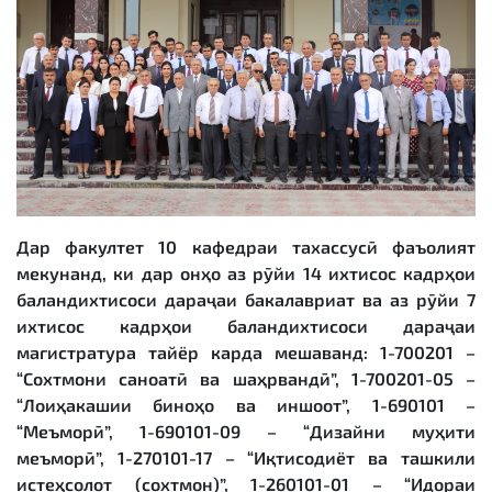
Дар факултет 10 кафедраи тахассусӣ фаъолият
мекунанд, ки дар онҳо аз рӯйи 14 ихтисос кадрҳои
баландихтисоси дараҷаи бакалавриат ва аз рӯйи 7
ихтисос кадрҳои баландихтисоси дараҷаи
магистратура тайёр карда мешаванд: 1-700201 –
“Сохтмони саноатӣ ва шаҳрвандӣ”, 1-700201-05 –
“Лоиҳакашии биноҳо ва иншоот”, 1-690101 –
“Меъморӣ”, 1-690101-09 – “Дизайни муҳити
меъморӣ”, 1-270101-17 – “Иқтисодиёт ва ташкили
истеҳсолот (сохтмон)”, 1-260101-01 – “Идораи