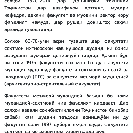
солҳои 1970-2014 дар Донишгоҳи техникии
Тоҷикистон дар вазифаҳои дотсент, мудири
кафедра, декани факултет ва муовини ректор кору
фаъолият намуда, дар рушди донишгоҳ саҳми
арзанда гузоштаанд.
Солҳои 60-70-уми асри гузашта дар факултети
сохтмон ихтисосҳои нав кушода шуданд, ки боиси
афзудани шумораи донишҷӯён гардид. Ҳамин буд,
ки соли 1976 факултети сохтмон ба ду факултети
мустақил ҷудо шуд: факултети сохтмони саноатӣ ва
шаҳрвандӣ (ПГС) ва факултети меъморӣ-муҳандисӣ
(архитектурно-строительный факультет).
Факултети меъморӣ-муҳандисӣ баъдан бо номи
муҳандисӣ-сохтмонӣ низ фаъолият кардааст. Дар
солҳои аввали соҳибистиқлолии Тоҷикистон бинобар
сабаби кам шудани теъдоди донишҷӯён ин ду
факултет соли 1997 дубора якҷоя шуда, факултети
сохтмон ва меъморӣ номгузорӣ карда шуд.