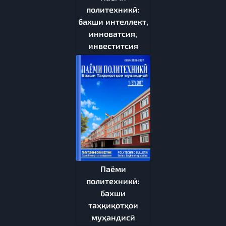
политехникӣ:
бахши интеллект,
инноватсия,
инвеститсия
Паёми
политехникӣ:
бахши
таҳқиқотҳои
муҳандисӣ