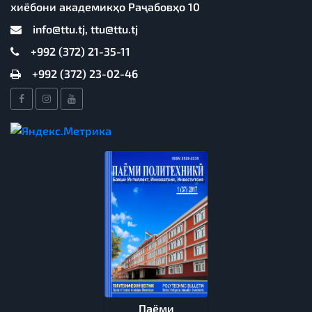
хиёбони академикҳо Раҷабовҳо 10
info@ttu.tj, ttu@ttu.tj
+992 (372) 21-35-11
+992 (372) 23-02-46
Паёми