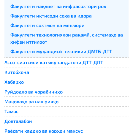
Факултети нақлиёт ва инфрасохтори роҳ
Факултети иқтисоди соҳа ва идора
Факултети сохтмон ва меъморӣ
Факултети технологияҳои рақамӣ, системаҳо ва
ҳифзи иттилоот
Факултети муҳандисӣ-техникии ДМТБ-ДТТ
Ассотсиатсияи хатмкунандагони ДТТ-ДПТ
Китобхона
Хабарҳо
Руйдодҳо ва чорабиниҳо
Мақолаҳо ва нашрияҳо
Тамос
Довталабон
Раёсати кадрҳо ва корҳои махсус