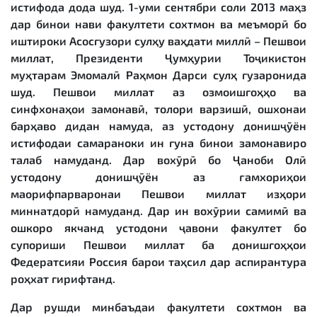
истифода дода шуд. 1-уми сентябри соли 2013 маҳз
дар бинои нави факултети сохтмон ва меъморӣ бо
иштироки Асосгузори сулҳу ваҳдати миллӣ – Пешвои
миллат, Президенти Ҷумҳурии Тоҷикистон
муҳтарам Эмомалӣ Раҳмон Дарси сулҳ гузаронида
шуд. Пешвои миллат аз озмоишгоҳҳо ва
синфхонаҳои замонавӣ, толори варзишӣ, ошхонаи
барҳаво дидан намуда, аз устодону донишҷӯён
истифодаи самараноки ин гуна бинои замонавиро
талаб намуданд. Дар вохӯрӣ бо Ҷаноби Олӣ
устодону донишҷӯён аз ғамхориҳои
маорифпарваронаи Пешвои миллат изҳори
миннатдорӣ намуданд. Дар ин вохӯрии самимӣ ва
ошкоро якчанд устодони ҷавони факултет бо
супориши Пешвои миллат ба донишгоҳҳои
Федератсияи Россия барои таҳсил дар аспирантура
роҳхат гирифтанд.
Дар рушди минбаъдаи факултети сохтмон ва