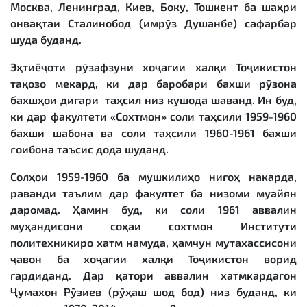
Москва, Ленинград, Киев, Боку, Тошкент ба шаҳри
онвақтаи Сталинобод (имрӯз Душанбе) сафарбар
шуда буданд.
Эҳтиёҷоти рӯзафзуни хоҷагии халқи Тоҷикистон
тақозо мекард, ки дар баробари бахши рӯзона
бахшҳои дигари таҳсил низ кушода шаванд. Ин буд,
ки дар факултети «Сохтмон» соли таҳсили 1959-1960
бахши шабона ва соли таҳсили 1960-1961 бахши
ғоибона таъсис дода шуданд.
Солҳои 1959-1960 ба мушкилиҳо нигоҳ накарда,
раванди таълим дар факултет ба низоми муайян
даромад. Ҳамин буд, ки соли 1961 аввалин
муҳандисони соҳаи сохтмон Институти
политехникиро хатм намуда, ҳамчун мутахассисони
ҷавон ба хоҷагии халқи Тоҷикистон ворид
гардиданд. Дар қатори аввалин хатмкардагон
Ҷумахон Рӯзиев (рӯҳаш шод бод) низ буданд, ки