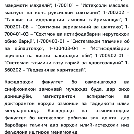
мақомоти маҳаллӣ”, 1-700101 – “Истеҳсоли масолеҳ,
маснуот ва конструксияҳои сохтмонӣ”, 1-700202 –
“Ташхис ва идоракунии амволи ғайриманқул”, 1-
700201-06 – “Сохтмони зеризаминӣ ва шахтаҳо”, 1-
700401-03 – “Сохтмон ва истифодабарии неругоҳҳои
обию барқӣ”, 1-700403-01 – “Системаҳои таъмини об
ва обпартовҳо”, 1-700403-04 – “Истифодабарии
оқилона ва ҳифзи захираҳои обӣ”, 1-700402-01 –
“Системаи таъмини газу гармӣ ва ҳавотозакунӣ”, 1-
560202 – “Геодезия ва харитасозӣ”.
Кафедраҳои факултет бо озмоишгоҳҳо ва
синфхонаҳои замонавӣ муҷаҳҳаз буда, дар онҳо
донишҷӯён, магистрантон, аспирантон ва
докторантон корҳои озмоишӣ ва тадқиқоти илмӣ
мегузаронанд. Кафедраҳо ва озмоишгоҳҳои
факултет бо истеҳсолот робитаи зич дошта, дар
баробари таълим дар корҳои илмӣ-истеҳсоли низ
фаъолона иштирок менамоянд.