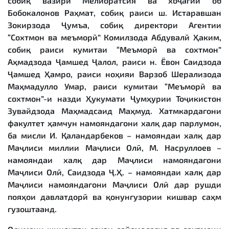
собиқ вазири Мелиоратсия ва хоҷагии об
Бобокалонов Раҳмат, собиқ раиси ш. Истаравшан
Зокирзода Ҷумъа, собиқ директори Агентии
“Сохтмон ва меъморӣ” Комилзода Абдувалӣ Ҳаким,
собиқ раиси кумитаи “Меъморӣ ва сохтмон”
Аҳмадзода Ҷамшед Ҷалол, раиси н. Ёвон Саидзода
Ҷамшед Ҳамро, раиси ноҳияи Варзоб Шерализода
Маҳмадулло Умар, раиси кумитаи “Меъморӣ ва
сохтмон”-и назди Ҳукумати Ҷумҳурии Тоҷикистон
Зувайдзода Маҳмадсаид Маҳмуд. Хатмкардагони
факултет ҳамчун намояндагони халқ дар парлумон,
ба мисли И. Қаландарбеков – намояндаи халқ дар
Маҷлиси миллии Маҷлиси Олӣ, М. Насруллоев –
намояндаи халқ дар Маҷлиси намояндагони
Маҷлиси Олӣ, Саидзода Ҷ.Ҳ. – намояндаи халқ дар
Маҷлиси намояндагони Маҷлиси Олӣ дар рушди
пояҳои давлатдорӣ ва қонунгузории кишвар саҳм
гузоштаанд.