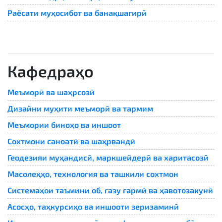
Раёсати муҳосибот ва банақшагирӣ
Кафедраҳо
Меъморӣ ва шаҳрсозӣ
Дизайни муҳити меъморӣ ва тармим
Меъмории биноҳо ва иншоот
Сохтмони саноатӣ ва шаҳрвандӣ
Геодезияи муҳандисӣ, маркшейдерӣ ва харитасозӣ
Масолеҳҳо, технология ва ташкили сохтмон
Системаҳои таъмини об, газу гармӣ ва ҳавотозакунӣ
Асосҳо, таҳкурсиҳо ва иншооти зеризаминӣ