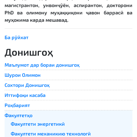
магистрантон, унвонҷӯён, аспирантон, докторони
PhD ва олимону муҳаққиқони ҷавон баррасӣ ва
муҳокима карда мешавад.
Ба рӯйхат
Донишгоҳ
Маълумот дар бораи донишгоҳ
Шурои Олимон
Сохтори Донишгоҳ
Иттифоқи касаба
Роҳбарият
Факултетҳо
Факултети энергетикӣ
Факултети механикию технологӣ