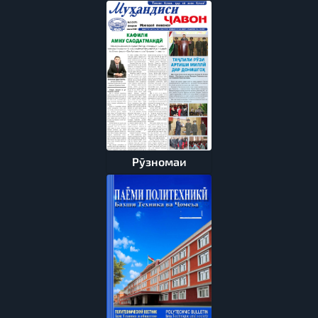
Рӯзномаи