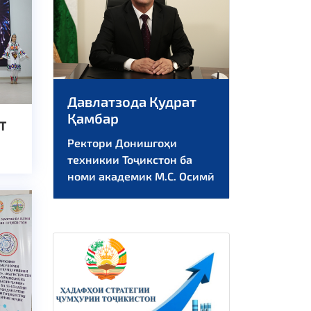
Давлатзода Қудрат
Қамбар
Т
Ректори Донишгоҳи
техникии Тоҷикстон ба
номи академик М.С. Осимӣ