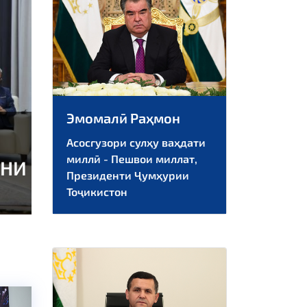
ext
Эмомалӣ Раҳмон
Асосгузори сулҳу ваҳдати
миллӣ - Пешвои миллат,
Президенти Ҷумҳурии
Тоҷикистон