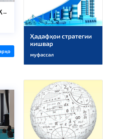
Ҳ БО
Ҳадафҳои стратегии
кишвар
арҳо
муфассал