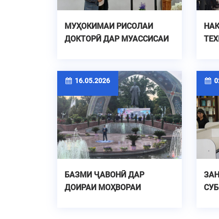
МУҲОКИМАИ РИСОЛАИ
НАҚ
ДОКТОРӢ ДАР МУАССИСАИ
ТЕХ
ПЕШБАР
МЕТ
СА
ТО
16.05.2026
02
БАЗМИ ҶАВОНӢ ДАР
ЗАН
ДОИРАИ МОҲВОРАИ
СУБ
ҶАВОНОН
ТА