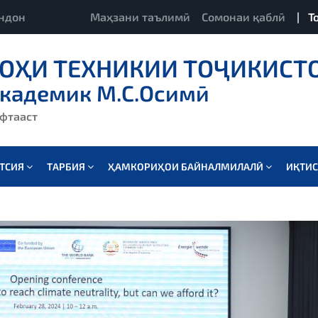
ндон
Маҳзани таълимӣ
Сомонаи қаблӣ
|
Т
ОҲИ ТЕХНИКИИ ТОҶИКИСТ
академик М.С.Осимӣ
ёфтааст
АТСИЯ
ТАРБИЯ
ҲАМКОРИҲОИ БАЙНАЛМИЛАЛӢ
ИҚТИ