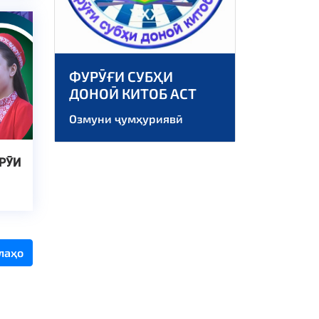
ФУРӮҒИ СУБҲИ
ДОНОӢ КИТОБ АСТ
Озмуни ҷумҳуриявӣ
РӮИ
лаҳо