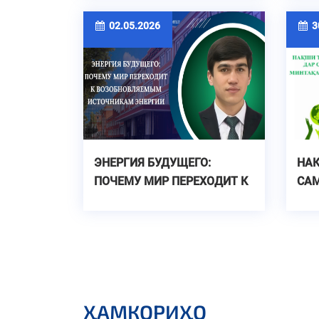
СИН
ҶА
02.05.2026
30
ЭНЕРГИЯ БУДУЩЕГО:
НА
ПОЧЕМУ МИР ПЕРЕХОДИТ К
СА
ВОЗОБНОВЛЯЕМЫМ
ЭК
ИСТОЧНИКАМ ЭНЕРГИИ
ҲАМКОРИҲО