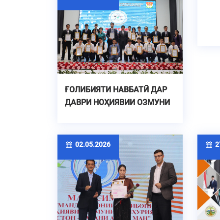
ҒОЛИБИЯТИ НАВБАТӢ ДАР
ДАВРИ НОҲИЯВИИ ОЗМУНИ
ҶУМҲУРИЯВИИ “ИЛМ –
ФУРӮҒИ МАЪРИФАТ”
02.05.2026
27