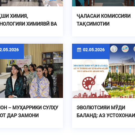
ШИ ХИМИЯ,
ҶАЛАСАИ КОМИССИЯИ
НОЛОГИЯИ ХИМИЯВӢ ВА
ТАҚСИМОТИИ
АЛЛУРГИЯ ДАР РУШДИ
ХАТМКУНАНДАГОНИ СО
НОАТИ ҶУМҲУРИИ
ТАҲСИЛИ 2025-2026
ҶИКИСТОН
.05.2026
02.05.2026
ОН – МУҲАРРИКИ СУЛҲУ
ЭВОЛЮТСИЯИ МӮДИ
ОТ ДАР ЗАМОНИ
БАЛАНД: АЗ УСТОХОНАИ
ЗОДҲО
ҲУНАРМАНДӢ ТО САНЪ
АВАНГАРД