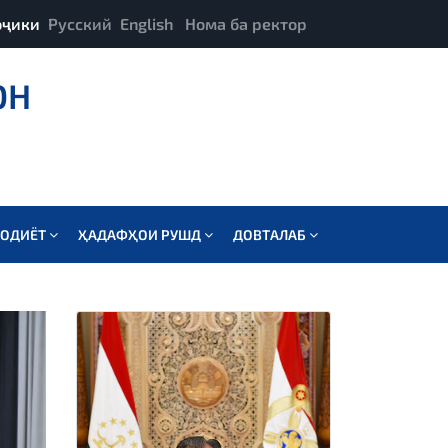
оҷики
Русский
English
Нома ба ректор
ОН
СОДИЁТ
ҲАДАФҲОИ РУШД
ДОВТАЛАБ