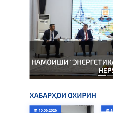
Previous
Озмоишгоҳи таълим
ХАБАРҲОИ ОХИРИН
10.06.2026
10