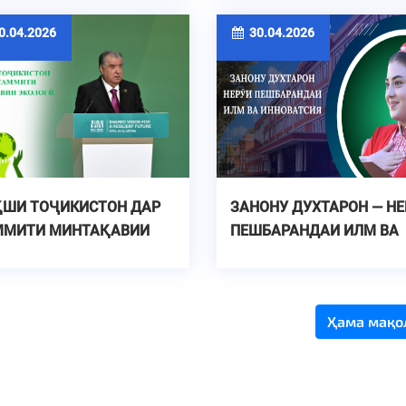
ТЕТИКӢ ДАР БАЙНИ
ВОНОНИ ТОҶИКИСТОН
.04.2026
30.04.2026
ҚШИ ТОҶИКИСТОН ДАР
ЗАНОНУ ДУХТАРОН — НЕ
ММИТИ МИНТАҚАВИИ
ПЕШБАРАНДАИ ИЛМ ВА
ОЛОГӢ
ИННОВАТСИЯ
Ҳама мақо