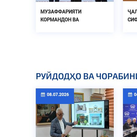
МУЗАФФАРИЯТИ
ҶАЛ
КОРМАНДОН ВА
СИФ
ДОНИШҶӮЁНИ ДОНИШГОҲ
МОН
ДАР ОЗМУНИ
ҲОЛ
ҶУМҲУРИЯВИИ
ДУ
"ТОҶИКИСТОН - ВАТАНИ
АЗИЗИ МАН"
РУЙДОДҲО ВА ЧОРАБИН
08.07.2026
04