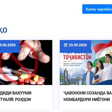
Ҳама ҷораби
ҲО
.06.2026
23.05.2026
ҲДИДИ ВАКУУМИ
ҶАВОНОНИ СОЗАНДА ВА
ТУАЛӢ: РОҲҲОИ
НОМБАРДОРИ НИЁГОНИ
ШГИРИИ НАШЪАМАНДИИ
НЕКНОМ БОШЕД