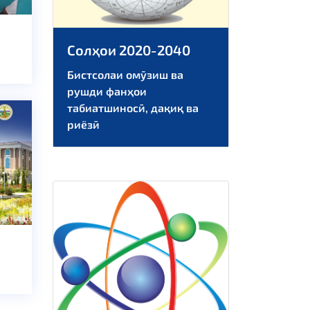
Солҳои 2020-2040
ЛИ
Бистсолаи омӯзиш ва
рушди фанҳои
табиатшиносӣ, дақиқ ва
риёзӣ
АТИ