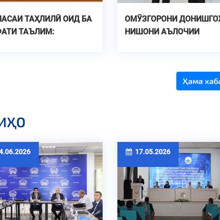
АСАИ ТАҲЛИЛӢ ОИД БА
ОМӮЗГОРОНИ ДОНИШГО
АТИ ТАЪЛИМ:
НИШОНИ АЪЛОЧИИ
ИТОРИНГ, АРЗЁБИИ
МАОРИФ ҚАДРДОНӢ
АТҲОИ ҶОРӢ ВА
ШУДАНД
РНАМОИ РУШД
Ҳама хаб
ИҲО
.06.2026
17.05.2026