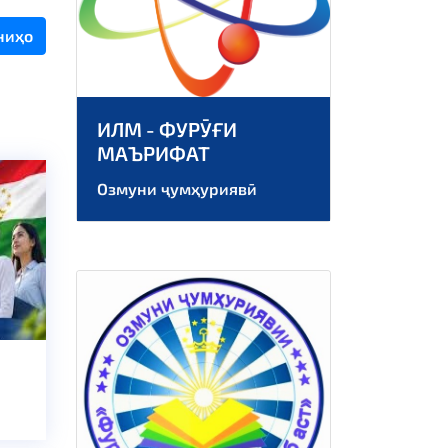
ниҳо
ИЛМ - ФУРӮҒИ
МАЪРИФАТ
Озмуни ҷумҳуриявӣ