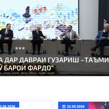
N
***
ӣ-истеҳсоли ба номи ал-Ҷазарӣ
.06.2026
22.05.2026