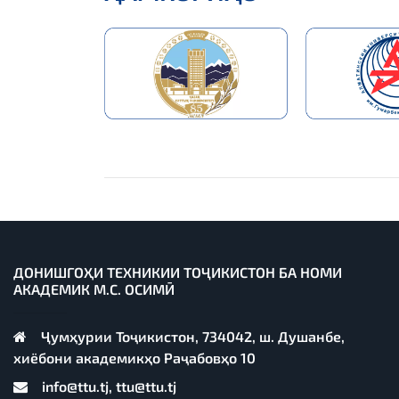
ДОНИШГОҲИ ТЕХНИКИИ ТОҶИКИСТОН БА НОМИ
АКАДЕМИК М.С. ОСИМӢ
Ҷумҳурии Тоҷикистон, 734042, ш. Душанбе,
хиёбони академикҳо Раҷабовҳо 10
info@ttu.tj, ttu@ttu.tj