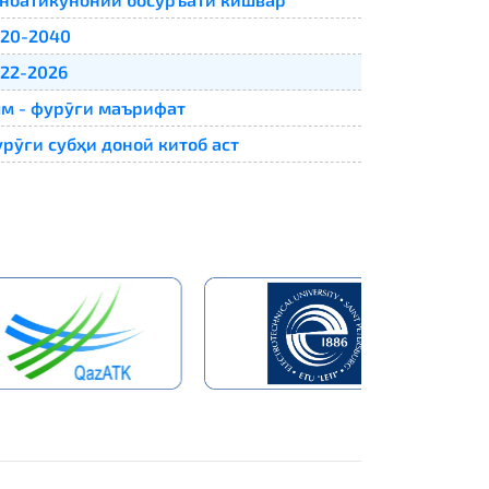
20-2040
22-2026
м - фурӯғи маърифат
рӯғи субҳи доноӣ китоб аст