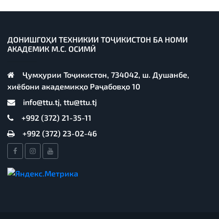
ДОНИШГОҲИ ТЕХНИКИИ ТОҶИКИСТОН БА НОМИ
АКАДЕМИК М.С. ОСИМӢ
Ҷумҳурии Тоҷикистон, 734042, ш. Душанбе,
хиёбони академикҳо Раҷабовҳо 10
info@ttu.tj, ttu@ttu.tj
+992 (372) 21-35-11
+992 (372) 23-02-46