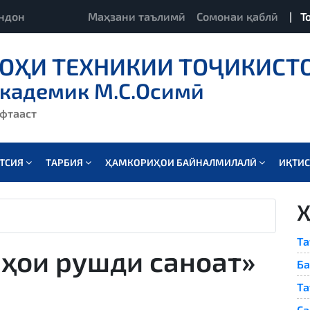
ндон
Маҳзани таълимӣ
Сомонаи қаблӣ
|
Т
ОҲИ ТЕХНИКИИ ТОҶИКИСТ
академик М.С.Осимӣ
ёфтааст
АТСИЯ
ТАРБИЯ
ҲАМКОРИҲОИ БАЙНАЛМИЛАЛӢ
ИҚТИ
Та
лҳои рушди саноат»
Ба
Та
Са