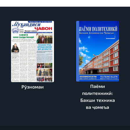
Паёми
Рӯзномаи
политехникӣ:
Бахши техника
ва ҷомеъа