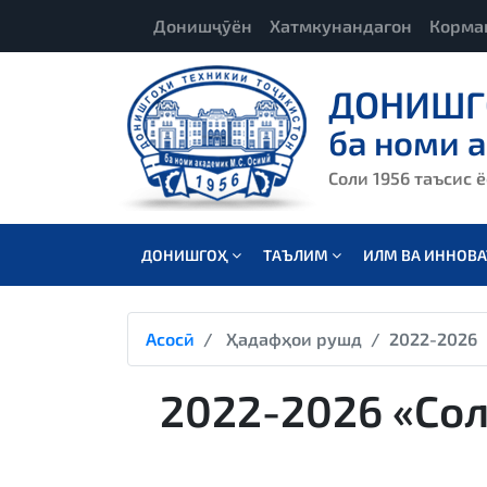
Донишҷӯён
Хатмкунандагон
Корма
ДОНИШГ
ба номи 
Соли 1956 таъсис 
ДОНИШГОҲ
ТАЪЛИМ
ИЛМ ВА ИННОВ
Асосӣ
Ҳадафҳои рушд
2022-2026
2022-2026 «Со