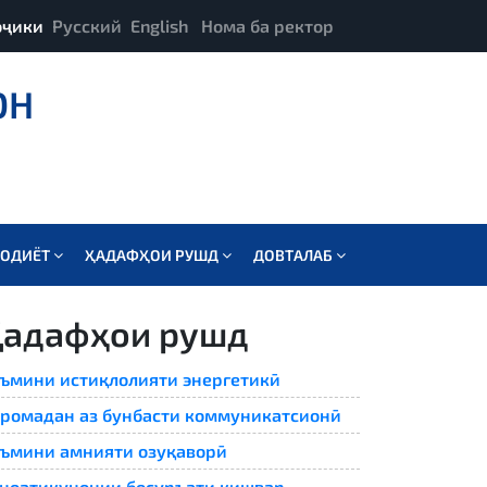
оҷики
Русский
English
Нома ба ректор
ОН
СОДИЁТ
ҲАДАФҲОИ РУШД
ДОВТАЛАБ
Ҳадафҳои рушд
ъмини истиқлолияти энергетикӣ
ромадан аз бунбасти коммуникатсионӣ
ъмини амнияти озуқаворӣ
ноатикунонии босуръати кишвар