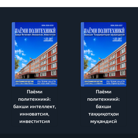
Паёми
Паёми
политехникӣ:
политехникӣ:
бахши интеллект,
бахши
инноватсия,
таҳқиқотҳои
инвеститсия
муҳандисӣ