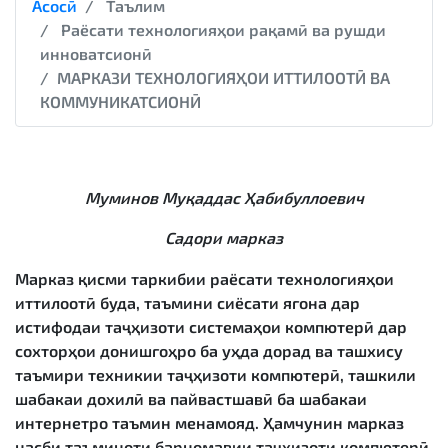
Асосӣ
Таълим
Раёсати технологияҳои рақамӣ ва рушди
инноватсионӣ
МАРКАЗИ ТЕХНОЛОГИЯҲОИ ИТТИЛООТӢ ВА
КОММУНИКАТСИОНӢ
Муминов Муқаддас Ҳабибуллоевич
Садори марказ
Марказ қисми таркибии раёсати технологияҳои
иттилоотӣ буда, таъмини сиёсати ягона дар
истифодаи таҷҳизоти системаҳои компютерӣ дар
сохторҳои донишгоҳро ба уҳда дорад ва ташхису
таъмири техникии таҷҳизоти компютерӣ, ташкили
шабакаи дохилӣ ва пайвастшавӣ ба шабакаи
интернетро таъмин менамояд. Ҳамчунин марказ
насби таъминоти барномавии таҷҳизоти компютерӣ,