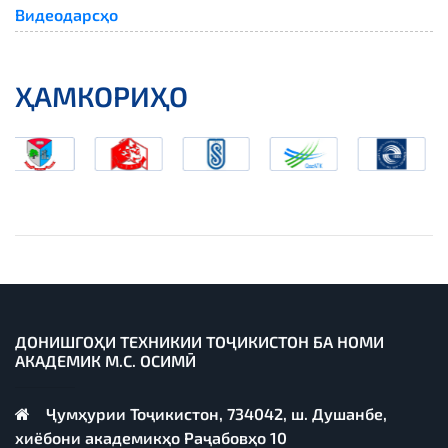
Видеодарсҳо
ҲАМКОРИҲО
ДОНИШГОҲИ ТЕХНИКИИ ТОҶИКИСТОН БА НОМИ
АКАДЕМИК М.С. ОСИМӢ
Ҷумҳурии Тоҷикистон, 734042, ш. Душанбе,
хиёбони академикҳо Раҷабовҳо 10