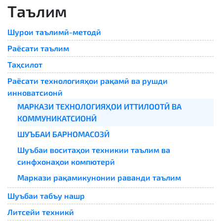
Таълим
Шурои таълимӣ-методӣ
Раёсати таълим
Таҳсилот
Раёсати технологияҳои рақамӣ ва рушди
инноватсионӣ
МАРКАЗИ ТЕХНОЛОГИЯҲОИ ИТТИЛООТӢ ВА
КОММУНИКАТСИОНӢ
ШУЪБАИ БАРНОМАСОЗӢ
Шуъбаи воситаҳои техникии таълим ва
синфхонаҳои компютерӣ
Маркази рақамикунонии раванди таълим
Шуъбаи табъу нашр
Литсейи техникӣ