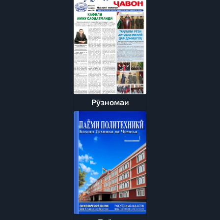
Рӯзномаи