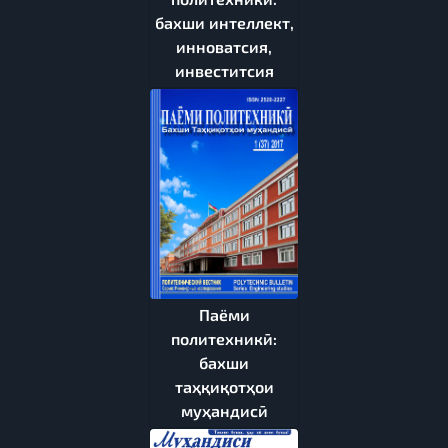
бахши интеллект,
инноватсия,
инвеститсия
Паёми
политехникӣ:
бахши
таҳқиқотҳои
муҳандисӣ