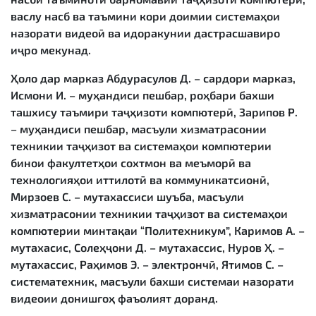
васлу насб ва таъмини кори доимии системаҳои
назорати видеоӣ ва идоракунии дастрасшавиро
иҷро мекунад.
Ҳоло дар марказ Абдурасулов Д. – сардори марказ,
Исмони И. – муҳандиси пешбар, роҳбари бахши
ташхису таъмири таҷҳизоти компютерӣ, Зарипов Р.
– муҳандиси пешбар, масъули хизматрасонии
техникии таҷҳизот ва системаҳои компютерии
бинои факултетҳои сохтмон ва меъморӣ ва
технологияҳои иттилотӣ ва коммуникатсионӣ,
Мирзоев С. – мутахассиси шуъба, масъули
хизматрасонии техникии таҷҳизот ва системаҳои
компютерии минтақаи “Политехникум”, Каримов А. –
мутахасис, Солеҳҷони Д. – мутахассис, Нуров Ҳ. –
мутахассис, Раҳимов Э. – электрончӣ, Ятимов С. –
систематехник, масъули бахши системаи назорати
видеоии донишгоҳ фаъолият доранд.