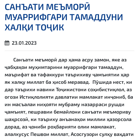
САНЪАТИ МЕЪМОРӢ
МУАРРИФГАРИ ТАМАДДУНИ
ХАЛҚИ ТОҶИК
23.01.2023
Санъати меъморӣ дар ҳама асру замон, яке аз
ҷабҳаҳои муҳимтарини муаррифгари тамаддун,
маърифат ва тафаккури таърихиву ҷамъиятии ҳар
як халқу миллат ба ҳисоб меравад. Пӯшида нест, ки
дар таърихи навини Тоҷикистони соҳибистиқлол, аз
оғози Истиқлолияти давлатии мамлакат инҷониб, ба
ин масъалаи ниҳояти мубраму назарраси рушди
ҷамъият, пешравии бемайлони санъати меъмориву
шаҳрсозӣ, ки таъриху анъанаҳои миллии ҳазорсола
дорад, аз ҷониби роҳбарияти олии мамлакат,
алалхусус Пешвои миллат, Асосгузори сулҳу ваҳдати