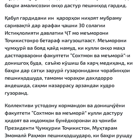
баҳри амалисозии онҳо дастур пешниҳод гардид.
Қабул гардидани ин қарорҳои ниҳоят мубраму
саривақтӣ дар арафаи ҷашни 30 солагии
Истиқлолияти давлатии ҶТ мо меъморони
Тоҷикистонро бетараф нагузоштааст. Меъморони
ҷумҳурӣ ва бояд қайд намуд, ки кулли онҳо маҳз
дастпарварони факултети “Сохтмон ва меъморӣ”-и
донишгоҳ буда, саъйю кӯшиш ба харҷ медиҳанд, ки
баҳри дар сатҳи зарурӣ гузаронидани чорабинҳои
пешниҳодшуда, тамоми чораҳои дахлдорро
андешида, саҳми назаррасу арзандаи худро
гузоранд.
Коллективи устодону кормандон ва донишҷӯёни
факултети “Сохтмон ва меъморӣ” кулли дастуру
ҳидоят ва иқдомҳои бунёдкоронаи аз ҷониби
Президенти Ҷумҳурии Тоҷикистон, Муҳтарам
Эмомалӣ Раҳмон пешниҳодшударо, ки баҳри рушду