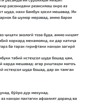
хир расонидани реаксияаш онро аз
хт шуда, нахи бамбук ҳосил мешавад. Ин
рарнок ба шумор меравад, аммо барои
з ҷиҳати экологӣ тоза буда, аммо ниҳоят
абиӣ коркард менамоянд, ки дар натиҷа
тарз ба тарзи гирифтани нахҳои зағирӣ
мбуки табиӣ истеҳсол шуда бошад ҳам,
рӣ карда мешавад: агар риштаҳои матоъ
кӣ истеҳсол шуда бошад, дар он тамғаи
унад, бӯйро дур мекунад.
о аз нахҳои пахтагин афзалият доранд ва