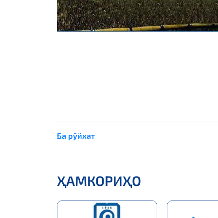
Ба рӯйхат
ҲАМКОРИҲО