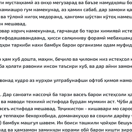
ҳати мустаҳкамӣ аз онҳо мегузарад ва баъзе намудҳояш 
камиашро гум намекунад, аз ҳамин сабаб, дар замони қа
 ва тӯлонӣ нигоҳ медоранд, ҳангоми шӯстан кӯтоҳ наме
ин мешавад.
овар хориҷ намекунанд, гарчанде бо тарзи химиявӣ исте
истифодашавандаанд, ҳисси салқиниву форамӣ мебахшан
одҳои таркиби нахи бамбук барои организми одам муфид
 ҳам хуб дошта, маҳин, беҷило ва ҷилонок низ истеҳсол
 ба ҳолати равонии инсон таъсири хуб, ва дар айни зам
вонад худро аз нурҳои ултрабунафши офтоб ҳимоя намо
. Дар саноати нассоҷӣ ба тарзи васеъ барои истеҳсоли 
ӣ ва маводи техникӣ истифода бурдан мумкин аст. Чӯби
васеъ истифода мешавад. Тоҷикистон - кишавари мо саро
 теппаҳои бекорхобида, доманакуҳҳо ва соҳили дарёву
) бамбук машғул шавем. Ин боиси ташкили ҷойҳои бешум
над ва ҳамзамон заминҳои корами обӣ барои кишти зир