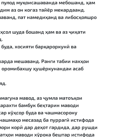
бо пулод муқоисашаванда мебошанд, ҳам
дим аз он коғаз тайёр мекардаанд.
шаванд, пат намедиҳанд ва либосҳояшро
ҳсол шуда бошанд ҳам ва аз ҷиҳати
д.
 буда, хосияти барқароркунӣ ва
 карда мешаванд. Ранги табии нахҳои
он оромибахшу ҳушёркунандаи асаб
яд.
ҳамагуна мавод, аз ҷумла матоъҳои
 дарахти бамбук беҳтарин маводи
сар кӯҳсор буда ва чашмасорону
 чашмаҳо месазад ба пуррагӣ истифода
ори корӣ дар деҳот гардида, дар рушди
оатҳои маводи хӯрока бештар истифода