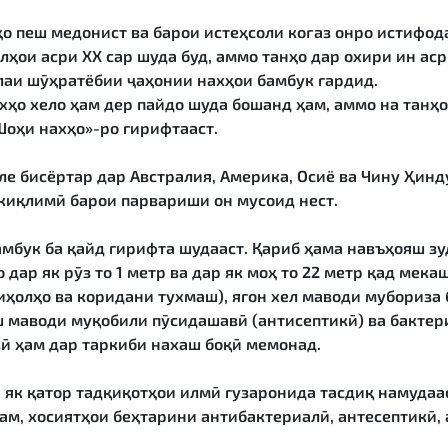
о пеш медонист ва барои истеҳсоли коғаз онро истифод
лҳои асри ХХ сар шуда буд, аммо танҳо дар охири ин ас
лаи шӯҳратёбии ҷаҳонии нахҳои бамбук гардид.
хҳо хело ҳам дер пайдо шуда бошанд ҳам, аммо на танҳо
«Шоҳи нахҳо»-ро гирифтааст.
але бисёртар дар Австралия, Америка, Осиё ва Чину Ҳин
киқлимӣ барои парвариши он мусоид нест.
бамбук ба қайд гирифта шудааст. Қариб ҳама навъҳояш 
то дар як рӯз то 1 метр ва дар як моҳ то 22 метр қад мек
иҳолҳо ва коридани тухмаш), ягон хел маводи мубориза 
 маводи муқобили пӯсидашавӣ (антисептикӣ) ва бактери
ӣ ҳам дар таркиби нахаш боқӣ мемонад.
як қатор тадқиқотҳои илмӣ гузаронида тасдиқ намудаас
ам, хосиятҳои беҳтарини антибактериалӣ, антесептикӣ