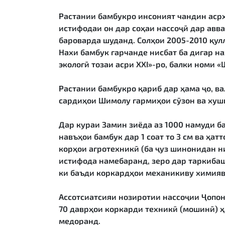
Растании бамбукро инсоният чандин асрҳ
истифодаи он дар соҳаи нассоҷӣ дар авва
бароварда шуданд. Солҳои 2005-2010 қул
Нахи бамбук гарчанде нисбат ба дигар на
экологӣ тозаи асри XXI»-ро, балки номи 
Растании бамбукро қариб дар ҳама ҷо, в
сардиҳои Шимолу гармиҳои сӯзон ва хуш
Дар кураи Замин зиёда аз 1000 намуди 
навъҳои бамбук дар 1 соат то 3 см ва ҳат
корҳои агротехникӣ (ба ҷуз шинонидан н
истифода намебаранд, зеро дар таркибаш
ки баъди коркардҳои механикиву химияв
Ассотсиатсияи нозиротии нассоҷии Ҷопон 
70 даврҳои коркарди техникӣ (мошинӣ) ҳ
медоранд.