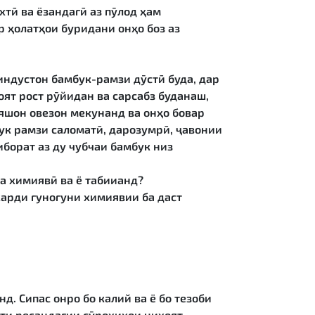
хтӣ ва ёзандагӣ аз пӯлод ҳам
 ҳолатҳои буридани онҳо боз аз
индустон бамбук-рамзи дӯстӣ буда, дар
ят рост рӯйидан ва сарсабз буданаш,
ояшон овезон мекунанд ва онҳо бовар
бук рамзи саломатӣ, дарозумрӣ, ҷавонии
иборат аз ду чубчаи бамбук низ
а химиявӣ ва ё табиианд?
арди гуногуни химиявии ба даст
. Сипас онро бо калий ва ё бо тезоби
ти ресандагии сӯрохиҳои ниҳоят