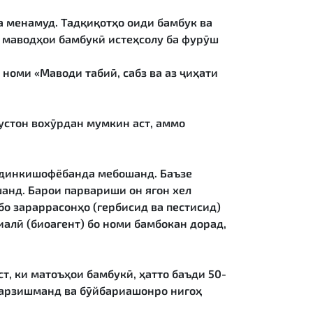
а менамуд. Тадқиқотҳо оиди бамбук ва
р маводҳои бамбукӣ истеҳсолу ба фурӯш
 номи «Маводи табиӣ, сабз ва аз ҷиҳати
дустон вохӯрдан мумкин аст, аммо
зудинкишофёбанда мебошанд. Баъзе
ашанд. Барои парвариши он ягон хел
бо зараррасонҳо (гербисид ва пестисид)
алӣ (биоагент) бо номи бамбокан дорад,
т, ки матоъҳои бамбукӣ, ҳатто баъди 50-
, арзишманд ва бӯйбариашонро нигоҳ