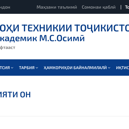
ндон
Маҳзани таълимӣ
Сомонаи қаблӣ
|
Т
ОҲИ ТЕХНИКИИ ТОҶИКИСТ
академик М.С.Осимӣ
ёфтааст
АТСИЯ
ТАРБИЯ
ҲАМКОРИҲОИ БАЙНАЛМИЛАЛӢ
ИҚТИ
ИЯТИ ОН