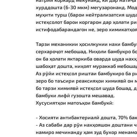
хурддошта (6-30 мкм) мегузаронанд. Мо
муҳити турш (барои нейтрализатсия шуда
истеҳсолот барои коргарон дар ҳолати р
истифодабарандагон не, зеро химикатҳо
Тарзи механикии ҳосилкунии нахи бамбук
серхароҷот мебошад. Ниҳоли бамбукро бо
он ба ҳолати яктаркиба оварда шуда нах
шабоҳат дошта, ниҳоят мураккаб мебоша
Аз рӯйи истеҳсол риштаи бамбукиро ба р
зеро бо таъсири реаксияҳои химиявӣ он 
бо тарзи химиявӣ истеҳсол шуда бошад, д
бамбуки лифӣ гузошта мешавад.
Хусусиятҳои матоъҳои бамбукӣ:
- Хосияти антибактериалӣ дошта, 70% ба
- Аз сабаби дар рӯи нахҳояшон доштани ч
намиро мечинанду ҳам зуд бухор менамо