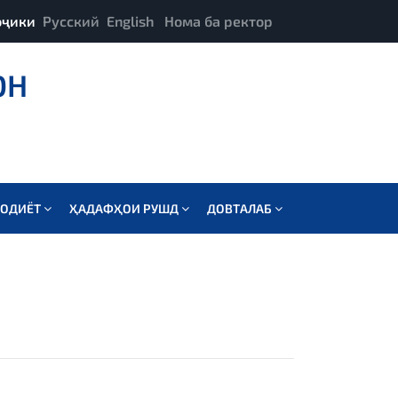
оҷики
Русский
English
Нома ба ректор
ОН
СОДИЁТ
ҲАДАФҲОИ РУШД
ДОВТАЛАБ