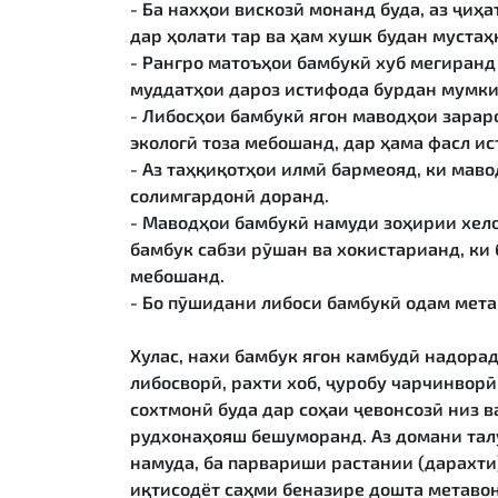
- Ба нахҳои вискозӣ монанд буда, аз ҷи
дар ҳолати тар ва ҳам хушк будан мустаҳ
- Рангро матоъҳои бамбукӣ хуб мегиранд
муддатҳои дароз истифода бурдан мумк
- Либосҳои бамбукӣ ягон маводҳои зарар
экологӣ тоза мебошанд, дар ҳама фасл 
- Аз таҳқиқотҳои илмӣ бармеояд, ки мав
солимгардонӣ доранд.
- Маводҳои бамбукӣ намуди зоҳирии хело
бамбук сабзи рӯшан ва хокистарианд, ки
мебошанд.
- Бо пӯшидани либоси бамбукӣ одам мета
Хулас, нахи бамбук ягон камбудӣ надорад
либосворӣ, рахти хоб, ҷуробу чарчинвор
сохтмонӣ буда дар соҳаи ҷевонсозӣ низ 
рудхонаҳояш бешуморанд. Аз домани талу
намуда, ба парвариши растании (дарахти
иқтисодёт саҳми беназире дошта метаво