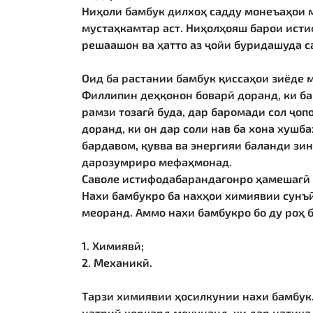
Ниҳоли бамбук дилхоҳ садду монеъаҳои му
мустаҳкамтар аст. Ниҳолҳояш барои исти
решаашон ва ҳатто аз ҷойи буридашуда 
Оид ба растании бамбук қиссаҳои зиёде 
Филлипин деҳқонон боварӣ доранд, ки ба
рамзи тозагӣ буда, дар баромади сол ҷо
доранд, ки он дар соли нав ба хона хуш
бардавом, қувва ва энергияи баланди зин
дарозумриро мефаҳмонад.
Саволе истифодабарандагонро ҳамешагӣ 
Нахи бамбукро ба нахҳои химиявии сунъӣ
меоранд. Аммо нахи бамбукро бо ду роҳ б
1. Химиявӣ;
2. Механикӣ.
Тарзи химиявии ҳосилкунии нахи бамбук.
натрий коркард мекунанд, ки дар натиҷ