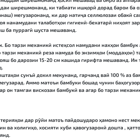
ддаи ширешмонанд, ки табиати ишқорӣ дорад барои ба о
наш) мегузаронанд, ки дар натиҷа селлюлозаи обакӣ са
иоя нанамудани талаботҳои гигиенӣ-бехатарӣ ниҳоят за
яш ба пуррагӣ шуста мешаванд.
. Бо тарзи механикӣ истеҳсол намудани нахҳои бамбук а
 тарзи механикӣ реза намуда бо энзимҳои (моддаҳои) т
ҳояш бо дарозии 15-20 см кашида гирифта мешаванд. Ин 
д.
иштаҳои сунъӣ дохил мекунанд, гарчанд вай 100 % аз ба
мегузарад. Аммо матоъи бамбуки бошад чунин баҳогузо
ар он тамғаи вискозаи бамбукӣ ва агар бо тарзи механи
ктерияҳои дар рӯйи матоъ пайдошударо ҳамоно нест мек
ин ва холигиҳо, хосияти хуби ҳавогузаронӣ дошта , ҳатт
янд.