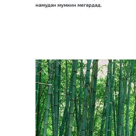
намудан мумкин мегардад.