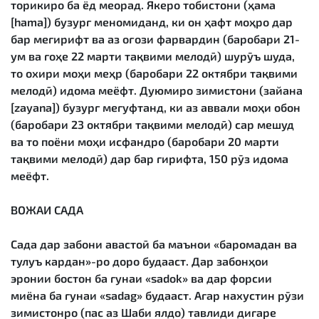
торикиро ба ёд меорад. Якеро тобистони (ҳама
[hama]) бузург меномиданд, ки он ҳафт моҳро дар
бар мегирифт ва аз оғози фарвардин (баробари 21-
ум ва гоҳе 22 марти тақвими мелодӣ) шурӯъ шуда,
то охири моҳи меҳр (баробари 22 октябри тақвими
мелодӣ) идома меёфт. Дуюмиро зимистони (зайана
[zayana]) бузург мегуфтанд, ки аз аввали моҳи обон
(баробари 23 октябри тақвими мелодӣ) сар мешуд
ва то поёни моҳи исфандро (баробари 20 марти
тақвими мелодӣ) дар бар гирифта, 150 рӯз идома
меёфт.
ВОЖАИ САДА
Сада дар забони авастоӣ ба маънои «баромадан ва
тулуъ кардан»-ро доро будааст. Дар забонҳои
эронии бостон ба гунаи «sadok» ва дар форсии
миёна ба гунаи «sadag» будааст. Агар нахустин рӯзи
зимистонро (пас аз Шаби ялдо) тавлиди дигаре