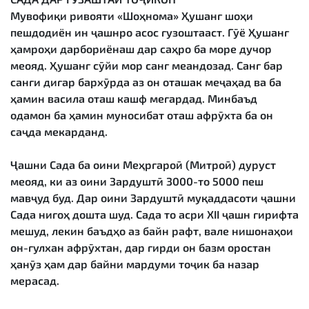
Мувофиқи ривояти «Шоҳнома» Ҳушанг шоҳи
пешдодиён ин ҷашнро асос гузоштааст. Гӯё Ҳушанг
ҳамроҳи дарбориёнаш дар саҳро ба море дучор
меояд. Ҳушанг сӯйи мор санг меандозад. Санг бар
санги дигар бархӯрда аз он оташак меҷаҳад ва ба
ҳамин васила оташ кашф мегардад. Минбаъд
одамон ба ҳамин муносибат оташ афрӯхта ба он
саҷда мекарданд.
Ҷашни Сада ба оини Меҳргароӣ (Митроӣ) дуруст
меояд, ки аз оини Зардуштӣ 3000-то 5000 пеш
мавҷуд буд. Дар оини Зардуштӣ муқаддасоти ҷашни
Сада нигоҳ дошта шуд. Сада то асри XII ҷашн гирифта
мешуд, лекин баъдҳо аз байн рафт, вале нишонаҳои
он-гулхан афрӯхтан, дар гирди он базм оростан
ҳанӯз ҳам дар байни мардуми тоҷик ба назар
мерасад.