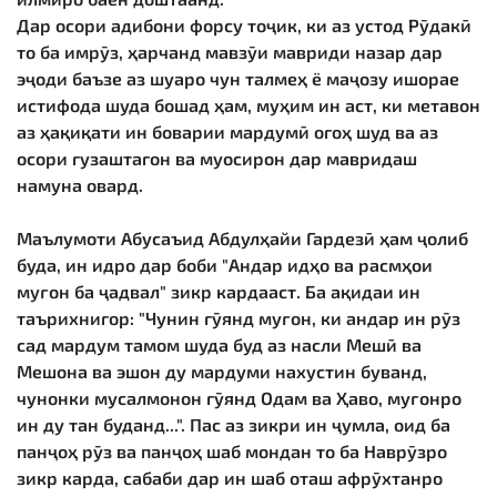
Дар осори адибони форсу тоҷик, ки аз устод Рӯдакӣ
то ба имрӯз, ҳарчанд мавзӯи мавриди назар дар
эҷоди баъзе аз шуаро чун талмеҳ ё маҷозу ишорае
истифода шуда бошад ҳам, муҳим ин аст, ки метавон
аз ҳақиқати ин боварии мардумӣ огоҳ шуд ва аз
осори гузаштагон ва муосирон дар мавридаш
намуна овард.
Маълумоти Абусаъид Абдулҳайи Гардезӣ ҳам ҷолиб
буда, ин идро дар боби "Андар идҳо ва расмҳои
муғон ба ҷадвал" зикр кардааст. Ба ақидаи ин
таърихнигор: "Чунин гӯянд муғон, ки андар ин рӯз
сад мардум тамом шуда буд аз насли Мешӣ ва
Мешона ва эшон ду мардуми нахустин буванд,
чунонки мусалмонон гӯянд Одам ва Ҳаво, муғонро
ин ду тан буданд...". Пас аз зикри ин ҷумла, оид ба
панҷоҳ рӯз ва панҷоҳ шаб мондан то ба Наврӯзро
зикр карда, сабаби дар ин шаб оташ афрӯхтанро