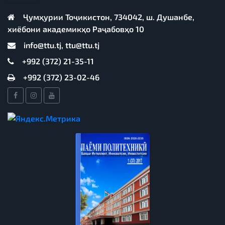
Ҷумҳурии Тоҷикистон, 734042, ш. Душанбе,
хиёбони академикҳо Раҷабовҳо 10
info@ttu.tj, ttu@ttu.tj
+992 (372) 21-35-11
+992 (372) 23-02-46