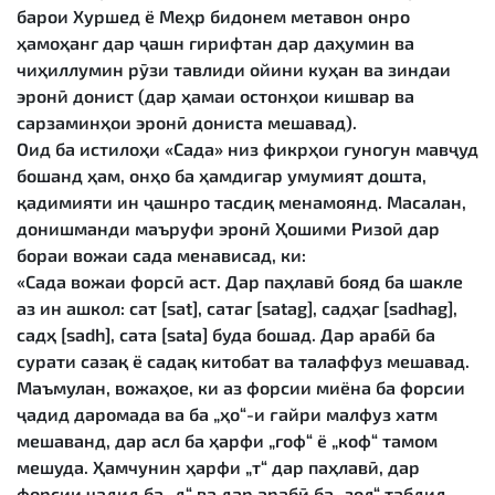
барои Хуршед ё Меҳр бидонем метавон онро
ҳамоҳанг дар ҷашн гирифтан дар даҳумин ва
чиҳиллумин рӯзи тавлиди ойини куҳан ва зиндаи
эронӣ донист (дар ҳамаи остонҳои кишвар ва
сарзаминҳои эронӣ дониста мешавад).
Оид ба истилоҳи «Сада» низ фикрҳои гуногун мавҷуд
бошанд ҳам, онҳо ба ҳамдигар умумият дошта,
қадимияти ин ҷашнро тасдиқ менамоянд. Масалан,
донишманди маъруфи эронӣ Ҳошими Ризоӣ дар
бораи вожаи сада менависад, ки:
«Сада вожаи форсӣ аст. Дар паҳлавӣ бояд ба шакле
аз ин ашкол: сат [sat], сатаг [satag], садҳаг [sadhag],
садҳ [sadh], сата [sata] буда бошад. Дар арабӣ ба
сурати сазақ ё садақ китобат ва талаффуз мешавад.
Маъмулан, вожаҳое, ки аз форсии миёна ба форсии
ҷадид даромада ва ба „ҳо“-и ғайри малфуз хатм
мешаванд, дар асл ба ҳарфи „гоф“ ё „коф“ тамом
мешуда. Ҳамчунин ҳарфи „т“ дар паҳлавӣ, дар
форсии ҷадид ба „д“ ва дар арабӣ ба „зол“ табдил