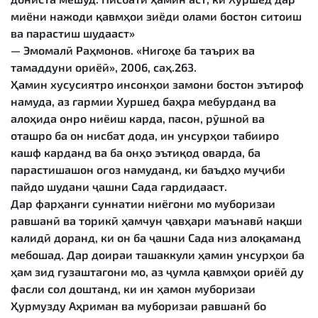
миёни нажоди қавмҳои зиёди олами бостон ситоиш
ва парастиш шудааст»
— Эмомалӣ Раҳмонов. «Нигоҳе ба таърих ва
тамаддуни ориёӣ», 2006, саҳ.263.
Ҳамин хусусиятро инсонҳои замони бостон эътироф
намуда, аз гармии Хуршед баҳра мебурданд ва
алоҳида онро ниёиш карда, пасон, рӯшноӣ ва
оташро ба он нисбат дода, ин унсурҳои табииро
кашф карданд ва ба онҳо эътиқод оварда, ба
парастишашон оғоз намуданд, ки баъдҳо муҷиби
пайдо шудани ҷашни Сада гардидааст.
Дар фарҳанги суннатии ниёгони мо муборизаи
равшанӣ ва торикӣ ҳамчун ҷавҳари маънавӣ нақши
калидӣ доранд, ки он ба ҷашни Сада низ алоқаманд
мебошад. Дар доираи ташаккули ҳамин унсурҳои ба
ҳам зид гузаштагони мо, аз ҷумла қавмҳои ориёӣ ду
фасли сол доштанд, ки ин ҳамон муборизаи
Ҳурмузду Аҳриман ва муборизаи равшанӣ бо