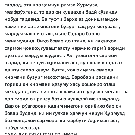
гардад, оташро ҳамчун рамзи Ҳурмузд
меафрӯхтанд, то дар он қувваҳои бадӣ сӯзанду
нобуд гарданд. Ба гуфти бархе аз донишмандон
ҳамин ки аз зимистони бузург сад рӯз мегузашт,
мардум ҷашни оташ, яъне Садаро барпо
менамуданд. Онҳо бовар доштанд, ки лаҳзаҳои
сармои ҷонкоҳ гузаштаасту нармию гармӣ вориди
рӯзгори мардум шудааст. Аз гузаштани сармои
шадид, ки неруи аҳриманӣ аст, хушҳолӣ карда аз
дашту саҳро ҳезум, бутта, хошок ҷамъ оварда,
хирмани бузург месохтанд. Баробари расидани
торикӣ он хирмани ҳезуму хасу хошокро оташ
мезаданд, ки аз ин оташ ҳама ҷо фурӯзон мегашт ва
дар гирди он рақсу бозию хушҳолӣ менамуданд.
Дар он рӯзгорони қадим ниёгони ориёиҳо бар он
бовар буданд, ки ин гулхан ҳамчун неруи Ҳурмузд
бозмондаҳои сарморо, ки марбути Аҳриман аст,
нобуд месозад.
САДА ДАР ГУЗАШТАИ ТОҶИКОН