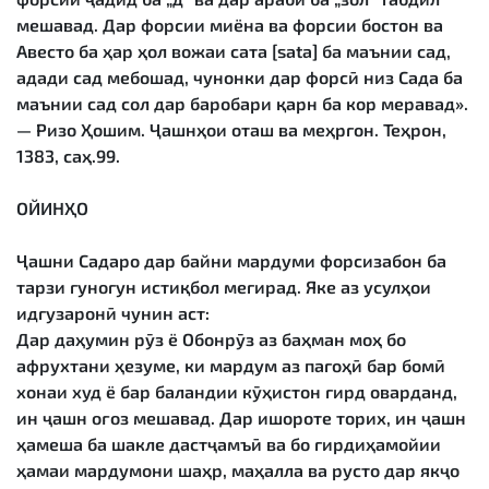
мешавад. Дар форсии миёна ва форсии бостон ва
Авесто ба ҳар ҳол вожаи сата [sata] ба маънии сад,
адади сад мебошад, чунонки дар форсӣ низ Сада ба
маънии сад сол дар баробари қарн ба кор меравад».
— Ризо Ҳошим. Ҷашнҳои оташ ва меҳргон. Теҳрон,
1383, саҳ.99.
ОЙИНҲО
Ҷашни Садаро дар байни мардуми форсизабон ба
тарзи гуногун истиқбол мегирад. Яке аз усулҳои
идгузаронӣ чунин аст:
Дар даҳумин рӯз ё Обонрӯз аз баҳман моҳ бо
афрухтани ҳезуме, ки мардум аз пагоҳӣ бар бомӣ
хонаи худ ё бар баландии кӯҳистон гирд оварданд,
ин ҷашн оғоз мешавад. Дар ишороте торих, ин ҷашн
ҳамеша ба шакле дастҷамъӣ ва бо гирдиҳамойии
ҳамаи мардумони шаҳр, маҳалла ва русто дар якҷо