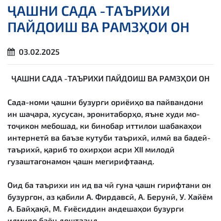
ҶАШНИ САДА -ТАЪРИХИ
ПАЙДОИШ ВА РАМЗҲОИ ОН
03.02.2025
ҶАШНИ САДА -ТАЪРИХИ ПАЙДОИШ ВА РАМЗҲОИ ОН
Сада-номи ҷашни бузурги ориёиҳо ва пайвандони
ин шаҷара, хусусан, эронитаборҳо, яъне худи мо-
тоҷикон мебошад, ки бинобар иттилои шабакаҳои
интернетӣ ва баъзе кутуби таърихӣ, илмӣ ва бадеӣ-
таърихӣ, қариб то охирҳои асри XII милодӣ
гузаштагонамон ҷашн мегирифтаанд.
Оид ба таърихи ин ид ва чӣ гуна ҷашн гирифтани он
бузургон, аз қабили А. Фирдавсӣ, А. Берунӣ, У. Хайём
А. Байҳақӣ, М. Ғиёсиддин андешаҳои бузурги
илмиро баён доштаанд.