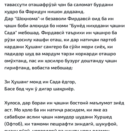
тавассути оташафрӯзӣ ҷон ба саломат бурдани
худро ба Фаридун нишон додаанд.
Дар "Шоҳнома"-и безаволи Фирдавсӣ оид ба ин
ҷашн боби алоҳида бо номи "Бунёд ниҳодани ҷашни
Сада" мебошад. Фирдавсӣ таърихи ин ҷашнро ба
рӯзи ҳосилу кашфи оташ, ки дар натиҷаи партоб
кардани Ҳушанг сангеро ба сӯйи мори сиёҳ, ки
падидор шуд ва мардум тарзи коркарди оташро
омӯхтанд, пас ин ҳосилро бузург доштанду ҷашн
гирифтанд, вобаста мебошад:
Зи Ҳушанг монд ин Сада ёдгор,
Басе бод чун ӯ дигар шаҳриёр.
Хулоса, дар бораи ин ҷашни бостонӣ маълумот зиёд
аст. Мо ҳоло ба ин натиҷа расидем, ки яке аз
сабабҳои аслии ҷашн намудор шудани Хуршед
(Офтоб), ки тамоми пешрафти зиндагӣ, шукуфоӣ,
ризқу рӯзӣ, чорводорӣ ва кишту кори одамон