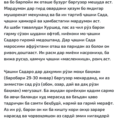
ва бо барпойи як оташе бузург баргузор мешуда аст.
Мардумон дар гирд овардани ҳезум бо якдигар
мушорекат мекунанд ва ба ин тартиб ҷашни Сада,
ҷашни ҳамкорӣ ва ҳамбастагии мардумон аст.
Аз шаби таваллуди Хуршед, пас аз чил рӯз барои
гарму сӯзон шудани офтоб, ниёкони мо ҷашни
Садаро гиромӣ медоштанд. Дар ҷашни Сада
маросими афрӯхтани оташ ва паридан аз болои он
ривоҷ доштааст. Ин расм дар миёни насрониҳо, ба
вижа русҳо, ҳамчун ҷашни «масленница», роиҷ аст.
Ҷашни Садаро дар даҳумин рӯзи моҳи баҳман
(баробари 29-30 январ) баргузор мекарданд, ки аз
зимистон сад рӯз (обон, озар, дай ва даҳ рӯзи
баҳман) мегузашт. Ба ақидаи ориёиҳои қадим сармо
ба авҷи баланди худ мерасид ва баъдан ҳаво
тадриҷан ба самти беҳбудӣ, нармӣ ва гармӣ мерафт.
Аз ин рӯ, барои он ки ба кишту кори онҳо зараре
нарасад ва чорвоҳояшон аз сардӣ эмин нигаҳдорӣ