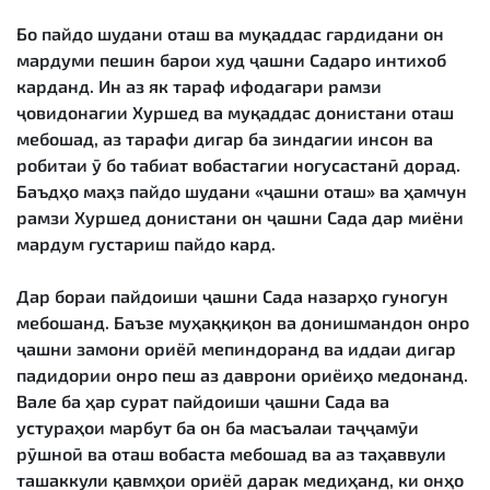
Бо пайдо шудани оташ ва муқаддас гардидани он
мардуми пешин барои худ ҷашни Садаро интихоб
карданд. Ин аз як тараф ифодагари рамзи
ҷовидонагии Хуршед ва муқаддас донистани оташ
мебошад, аз тарафи дигар ба зиндагии инсон ва
робитаи ӯ бо табиат вобастагии ногусастанӣ дорад.
Баъдҳо маҳз пайдо шудани «ҷашни оташ» ва ҳамчун
рамзи Хуршед донистани он ҷашни Сада дар миёни
мардум густариш пайдо кард.
Дар бораи пайдоиши ҷашни Сада назарҳо гуногун
мебошанд. Баъзе муҳаққиқон ва донишмандон онро
ҷашни замони ориёӣ мепиндоранд ва иддаи дигар
падидории онро пеш аз даврони ориёиҳо медонанд.
Вале ба ҳар сурат пайдоиши ҷашни Сада ва
устураҳои марбут ба он ба масъалаи таҷҷамӯи
рӯшноӣ ва оташ вобаста мебошад ва аз таҳаввули
ташаккули қавмҳои ориёӣ дарак медиҳанд, ки онҳо