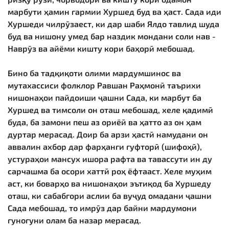
марбути ҳамин гармии Хуршед буд ва ҳаст. Сада иди
Хуршеди чилрӯзаест, ки дар шаби Ялдо тавлид шуда
буд ва нишону умед бар наздик мондани соли нав -
Наврӯз ва айёми кишту кори баҳорӣ мебошад.
Бино ба тадқиқоти олими мардумшинос ва
мутахассиси фолклор Равшан Раҳмонӣ таърихи
нишонаҳои пайдоиши ҷашни Сада, ки марбут ба
Хуршед ва тимсоли он оташ мебошад, хеле қадимӣ
буда, ба замони пеш аз ориёӣ ва ҳатто аз он ҳам
дуртар мерасад. Доир ба арзи ҳастӣ намудани он
аввалин ахбор дар фарҳанги гуфторӣ (шифоҳӣ),
устураҳои мансух ишора рафта ва тавассути ин ду
сарчашма ба осори хаттӣ роҳ ёфтааст. Хеле муҳим
аст, ки боварҳо ва нишонаҳои эътиқод ба Хуршеду
оташ, ки сабабгори аслии ба вуҷуд омадани ҷашни
Сада мебошад, то имрӯз дар байни мардумони
гуногуни олам ба назар мерасад.