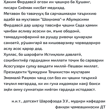
Ҳаким Фирдавсӣ оғози ин ҷашнро ба Ҳушанг,
писари Сиёмак нисбат медиҳад.
Метавон бо таваҷҷуҳ ба сарчашмаҳои таърихию
адабӣ ва муҳтавои “Шоҳнома”-и Абулқосими
Фирдавсӣ дар шарҳу тавсифи ҷашни Сада ҳамин
ҷанбаи асливу асосии он, яъне ободонӣ,
тамаддунофаринӣ ва рушду ривоҷи ҳунарҳои
саноатӣ, рӯшангарӣ ва кишоварзиву чорводориро
аслу асос қарор дод.
Хуллас, бо шарофати Истиқлоли давлатӣ,
соҳибихтиёр гардидани миллати тоҷик бо сарварии
Асосгузори сулҳу ваҳдати миллӣ-Пешвои миллат,
Президенти Ҷумҳурии Тоҷикистон муҳтарам
Эмомалӣ Раҳмон чанд сол боз ин ҷашни таърихӣ
таҷлил мегардад, ки ин гуна иқдомҳои накӯ боиси
эҳёи оину суннатҳои ниёгон гардида истодааст.
н.и.т., дотсент Шарофзода Э.У., мудири кафедраи
фанҳои ҷомеашиносии ДТ