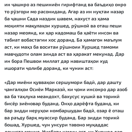
ин ҷашнро аз пешиниён гирифтанд ва баъдиҳо онро
то рӯзгори мо расониданд. Агар аз ин нуқтаи назар
ба ҷашни Сада наздик шавем, нахуст аз ҳама
моҳияти мақулаҳои хуршед, рӯшноӣ ва оташ пеши
назар меоянд, ки ҳар кадомаш ба ҳаёти инсон ва
табиат вобастагии хос доранд. Ба ҳамагон маълум
аст, ки маҳз ба воситаи рӯшноии Хуршед тамоми
мавҷудоти олам зинда аст ва ҳаракат мекунад. Дар
ин бора Пешвои миллат дар навиштаҳои худ
ишорати ҷолибе доранд, ки чунин аст:
«Дар миёни қувваҳои сершумори бадӣ, дар дашту
ҷангалҳои Осиёи Марказӣ, ки ҷони инсонро дар азоб
ва ба таҳлука меандохт, бахусус хушкӣ ва торикӣ
бисёр зиёновар буданд. Онҳо дарёфта буданд, ки
бар зидди неруҳои номбаршудаи бадӣ, озар ё оташ
ва раъду барқ муассир буданд. Бар зидди торикӣ
бошад, Хуршед, чун унсури тавоно муқаддас
дониста мешуд. Нисбати ҳамин аст, ки Хуршед дар