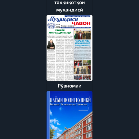
таҳқиқотҳои
муҳандисӣ
Рӯзномаи