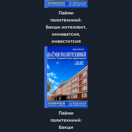
Паёми
политехникӣ:
бахши интеллект,
инноватсия,
инвеститсия
Паёми
политехникӣ:
бахши