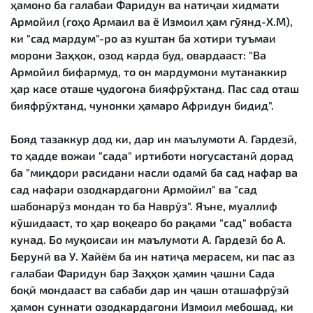
ҳамоно ба ғалабаи Фаридун ва натиҷаи хидмати
Армойил (гоҳо Армаил ва ё Измоил ҳам гӯянд-Х.М),
ки "сад мардум"-ро аз куштан ба хотири туъмаи
морони Заҳҳок, озод карда буд, овардааст: "Ва
Армойил бифармуд, то он мардумони мутанаккир
ҳар касе оташе ҷудогона бияфрӯхтанд. Пас сад оташ
бияфрӯхтанд, чунонки ҳамаро Афридун бидид".
Бояд тазаккур дод ки, дар ин маълумоти А. Гардезӣ,
то ҳадде вожаи "сада" иртиботи ногусастанӣ дорад
ба "миқдори расидани насли одамӣ ба сад нафар ва
сад нафари озодкардагони Армойил" ва "сад
шабонарӯз мондан то ба Наврӯз". Яъне, муаллиф
кӯшидааст, то ҳар воқеаро бо рақами "сад" вобаста
кунад. Бо муқоисаи ин маълумоти А. Гардезӣ бо А.
Берунӣ ва У. Хайём ба ин натиҷа мерасем, ки пас аз
ғалабаи Фаридун бар Заҳҳок ҳамин ҷашни Сада
боқӣ мондааст ва сабаби дар ин ҷашн оташафрӯзӣ
ҳамон суннати озодкардагони Измоил мебошад, ки