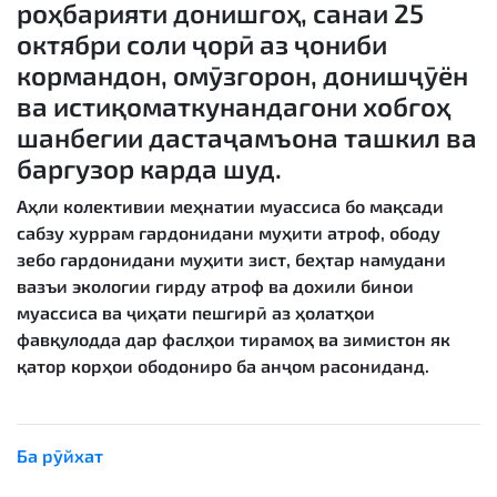
роҳбарияти донишгоҳ, санаи 25
октябри соли ҷорӣ аз ҷониби
кормандон, омӯзгорон, донишҷӯён
ва истиқоматкунандагони хобгоҳ
шанбегии дастаҷамъона ташкил ва
баргузор карда шуд.
Аҳли колективии меҳнатии муассиса бо мақсади
сабзу хуррам гардонидани муҳити атроф, ободу
зебо гардонидани муҳити зист, беҳтар намудани
вазъи экологии гирду атроф ва дохили бинои
муассиса ва ҷиҳати пешгирӣ аз ҳолатҳои
фавқулодда дар фаслҳои тирамоҳ ва зимистон як
қатор корҳои ободониро ба анҷом расониданд.
Ба рӯйхат