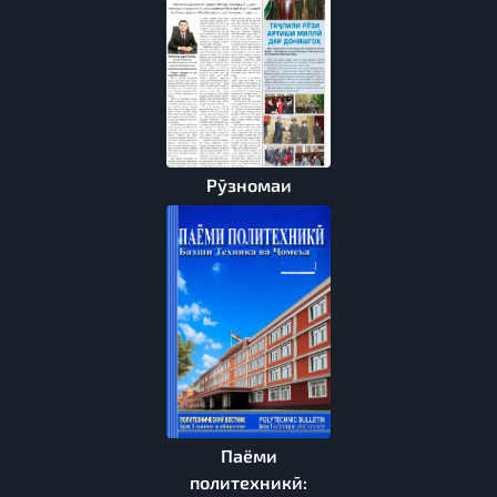
Рӯзномаи
Паёми
политехникӣ: