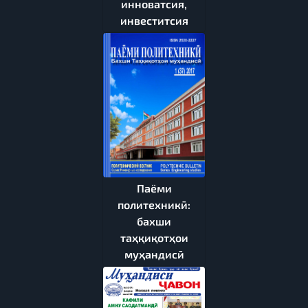
инноватсия,
инвеститсия
Паёми
политехникӣ:
бахши
таҳқиқотҳои
муҳандисӣ