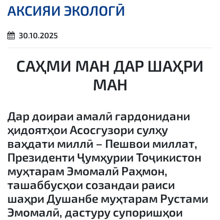
АКСИЯИ ЭКОЛОГӢ
30.10.2025
САҲМИ МАН ДАР ШАҲРИ
МАН
Дар доираи амалӣ гардонидани
ҳидоятҳои Асосгузори сулҳу
ваҳдати миллӣ – Пешвои миллат,
Президенти Ҷумҳурии Тоҷикистон
муҳтарам Эмомалӣ Раҳмон,
ташаббусҳои созандаи раиси
шаҳри Душанбе муҳтарам Рустами
Эмомалӣ, дастуру супоришҳои