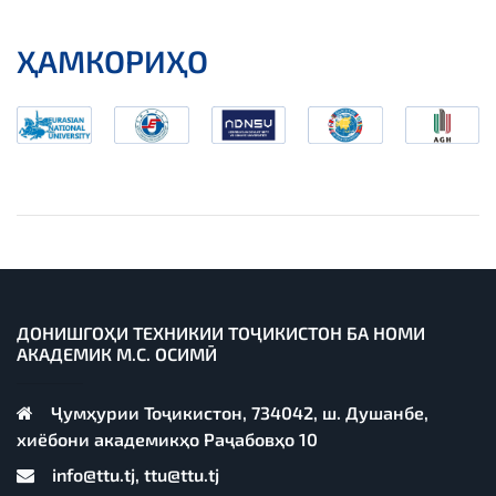
ҲАМКОРИҲО
ДОНИШГОҲИ ТЕХНИКИИ ТОҶИКИСТОН БА НОМИ
АКАДЕМИК М.С. ОСИМӢ
Ҷумҳурии Тоҷикистон, 734042, ш. Душанбе,
хиёбони академикҳо Раҷабовҳо 10
info@ttu.tj, ttu@ttu.tj