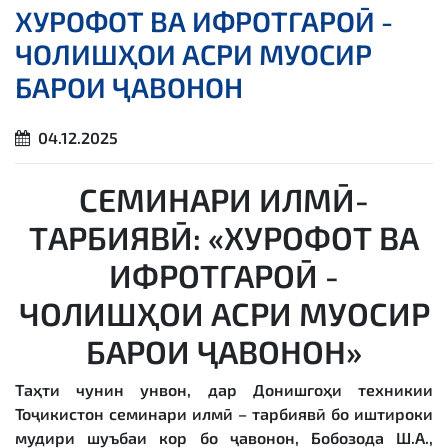
ХУРОФОТ ВА ИФРОТГАРОӢ -
ЧОЛИШҲОИ АСРИ МУОСИР
БАРОИ ҶАВОНОН
04.12.2025
СЕМИНАРИ ИЛМӢ-
ТАРБИЯВӢ: «ХУРОФОТ ВА
ИФРОТГАРОӢ -
ЧОЛИШҲОИ АСРИ МУОСИР
БАРОИ ҶАВОНОН»
Таҳти чунин унвон, дар Донишгоҳи техникии
Тоҷикистон семинари илмӣ – тарбиявӣ бо иштироки
мудири шуъбаи кор бо ҷавонон, Бобозода Ш.А.,