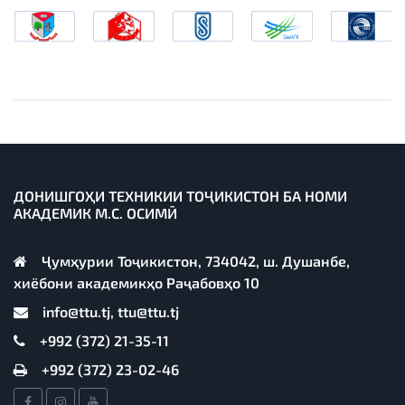
ДОНИШГОҲИ ТЕХНИКИИ ТОҶИКИСТОН БА НОМИ
АКАДЕМИК М.С. ОСИМӢ
Ҷумҳурии Тоҷикистон, 734042, ш. Душанбе,
хиёбони академикҳо Раҷабовҳо 10
info@ttu.tj, ttu@ttu.tj
+992 (372) 21-35-11
+992 (372) 23-02-46