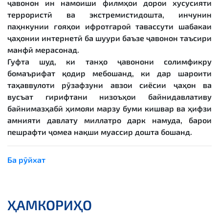
ҷавонон ин намоиши филмҳои дорои хусусияти
террористӣ ва экстремистидошта, инчунин
паҳнкунии ғояҳои ифротгароӣ тавассути шабакаи
ҷаҳонии интернетӣ ба шуури баъзе ҷавонон таъсири
манфӣ мерасонад.
Гуфта шуд, ки танҳо ҷавонони солимфикру
бомаърифат қодир мебошанд, ки дар шароити
таҳаввулоти рӯзафзуни авзои сиёсии ҷаҳон ва
вусъат гирифтани низоъҳои байнидавлативу
байнимазҳабӣ ҳимояи марзу буми кишвар ва ҳифзи
амнияти давлату миллатро дарк намуда, барои
пешрафти ҷомеа нақши муассир дошта бошанд.
Ба рӯйхат
ҲАМКОРИҲО