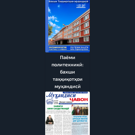
Паёми
политехникӣ:
бахши
таҳқиқотҳои
муҳандисӣ