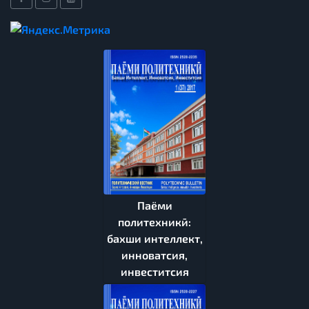
Паёми
политехникӣ:
бахши интеллект,
инноватсия,
инвеститсия