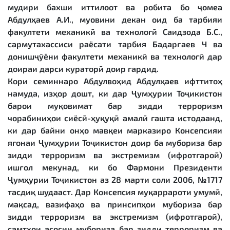
мудири бахши иттилоот ва робита бо ҷомеа
Абдулҳаев А.И., муовини декан оид ба тарбияи
факултети механикӣ ва технологӣ Саидзода Б.С.,
сармутахассиси раёсати тарбия Бадарғаев Ч ва
донишҷӯёни факултети механикӣ ва технологӣ дар
доираи дарси кураторӣ доир гардид.
Кори семиннаро Абдулвоҳид Абдулҳаев ифттитоҳ
намуда, изҳор дошт, ки дар Ҷумҳурии Тоҷикистон
барои муқовимат бар зидди терроризм
чорабиниҳои сиёсӣ-ҳуқуқӣ амалӣ гашта истодаанд,
ки дар байни онҳо мавқеи марказиро Консепсияи
ягонаи Ҷумҳурии Тоҷикистон доир ба мубориза бар
зидди терроризм ва экстремизм (ифротгароӣ)
ишғол мекунад, ки бо Фармони Президенти
Ҷумҳурии Тоҷикистон аз 28 марти соли 2006, №1717
тасдиқ шудааст. Дар Консепсия муқаррароти умумӣ,
мақсад, вазифаҳо ва принсипҳои мубориза бар
зидди терроризм ва экстремизм (ифротгароӣ),
самтҳои асосии мубориза бар зидди терроризм ва