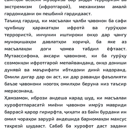
экстремизм (ифротгароӣ), механизми амалӣ
гардонидани он пешбинӣ гардидааст.
Таъкид гардид, ки масъалаи ҷалби ҷавонон ба сафи
ҷунбишу ҳаракатҳои ифротӣ ва гурӯҳҳои
террористӣ, инчунин иштироки онҳо дар ҷангу
муноқишаҳои давлатҳои хориҷӣ, ба яке аз
масъалаҳои доғи ҷомеа табдил ёфтааст.
Мутаассифона, аксари ҷавононе, ки ба гурӯҳу
созмонҳои ифротгароӣ мепайванданд, онҳо дониши
дунявӣ ва маърифати ибтидоии динӣ надоранд.
Омили дигар дар он аст, ки дар раванди фаъолияти
баъзе ҷавонони ноогоҳ омилҳои беруна низ таъсир
мерасонанд.
Ҳамзамон, ибрози андеша карад шуд, ки масъалаи
хурофотпарасатӣ миёни ҷавонон имрӯз мавриди
баррасӣ қарор гирирфта, ҷиҳати аз байн бурдани ин
омил чораҳои зарурӣ андешида барномаҳои махсус
таҳрезӣ шудааст. Сабаб ба хурофот даст задани