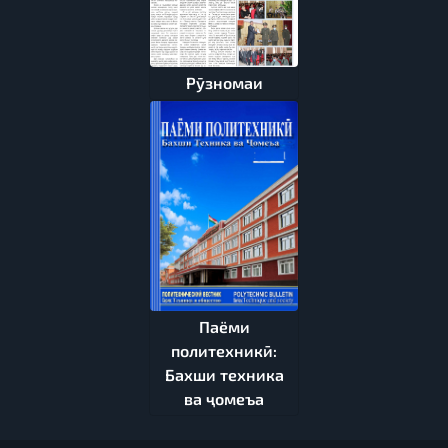
Рӯзномаи
Паёми
политехникӣ:
Бахши техника
ва ҷомеъа