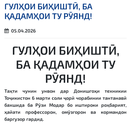
ГУЛҲОИ БИҲИШТӢ, БА
ҚАДАМҲОИ ТУ РӮЯНД!
05.04.2026
ГУЛҲОИ БИҲИШТӢ,
БА ҚАДАМҲОИ ТУ
РӮЯНД!
Таҳти чунин унвон дар Донишгоҳи техникии
Тоҷикистон 6 марти соли ҷорӣ чорабинии тантанавӣ
бахшида ба Рӯзи Модар бо иштироки роҳбарият,
ҳайати профессорон, омӯзгорон ва кормандон
баргузор гардид.