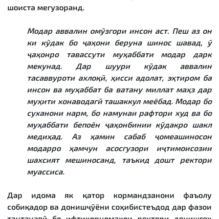
шоиста мегузоранд.
Модар аввалин омӯзгори инсон аст. Пеш аз он
ки кӯдак бо ҷаҳони беруна шинос шавад, ӯ
ҷаҳонро тавассути муҳаббати модар дарк
мекунад. Дар шуури кӯдак аввалин
тасаввуроти ахлоқӣ, ҳисси адолат, эҳтиром ба
инсон ва муҳаббат ба ватану миллат маҳз дар
муҳити хонаводагӣ ташаккул меёбад. Модар бо
суханони нарм, бо намунаи рафтори худ ва бо
муҳаббати бепоён ҷаҳонбинии кӯдакро шакл
медиҳад. Аз ҳамин сабаб ҷомеашиносон
модарро ҳамчун асосгузори иҷтимоисозии
шахсият мешиносанд, таъкид дошт ректори
муассиса.
Дар идома як қатор кормандзанони фаъолу
собиқадор ва донишҷӯёни соҳибистеъдод дар фазои
тантанавӣ бо ифтихорномаҳои ректори донишгоҳ