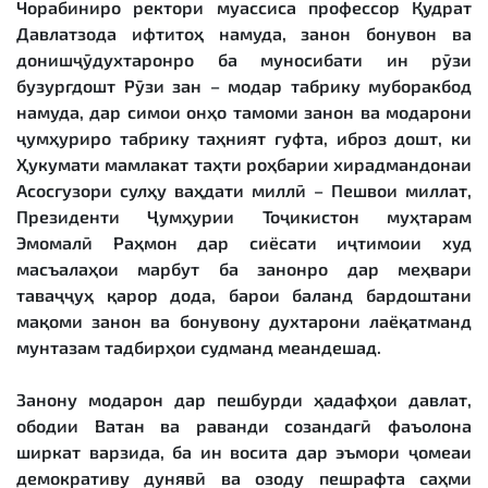
Чорабиниро ректори муассиса профессор Қудрат
Давлатзода ифтитоҳ намуда, занон бонувон ва
донишҷӯдухтаронро ба муносибати ин рӯзи
бузургдошт Рӯзи зан – модар табрику муборакбод
намуда, дар симои онҳо тамоми занон ва модарони
ҷумҳуриро табрику таҳният гуфта, иброз дошт, ки
Ҳукумати мамлакат таҳти роҳбарии хирадмандонаи
Асосгузори сулҳу ваҳдати миллӣ – Пешвои миллат,
Президенти Ҷумҳурии Тоҷикистон муҳтарам
Эмомалӣ Раҳмон дар сиёсати иҷтимоии худ
масъалаҳои марбут ба занонро дар меҳвари
таваҷҷуҳ қарор дода, барои баланд бардоштани
мақоми занон ва бонувону духтарони лаёқатманд
мунтазам тадбирҳои судманд меандешад.
Занону модарон дар пешбурди ҳадафҳои давлат,
ободии Ватан ва раванди созандагӣ фаъолона
ширкат варзида, ба ин восита дар эъмори ҷомеаи
демокративу дунявӣ ва озоду пешрафта саҳми