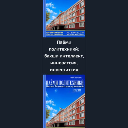
Паёми
политехникӣ:
бахши интеллект,
инноватсия,
инвеститсия