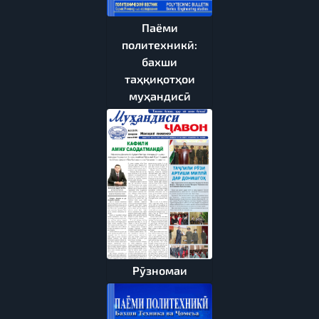
Паёми
политехникӣ:
бахши
таҳқиқотҳои
муҳандисӣ
Рӯзномаи