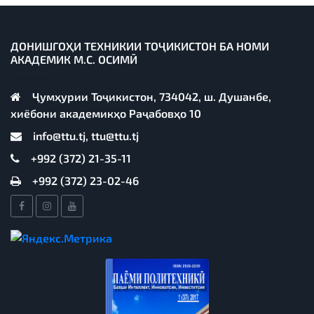
ДОНИШГОҲИ ТЕХНИКИИ ТОҶИКИСТОН БА НОМИ
АКАДЕМИК М.С. ОСИМӢ
Ҷумҳурии Тоҷикистон, 734042, ш. Душанбе,
хиёбони академикҳо Раҷабовҳо 10
info@ttu.tj, ttu@ttu.tj
+992 (372) 21-35-11
+992 (372) 23-02-46