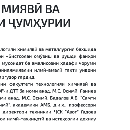
ИМИЯВӢ ВА
И ҶУМҲУРИИ
ологияи химиявӣ ва металлургия бахшида
ҳои «Бистсолаи омӯзиш ва рушди фанҳои
а мусоидат ба амалисозии ҳадафи чоруми
байналмилалии илмӣ-амалӣ таҳти унвони
аргузор гардид.
ани факултети технологияи химиявӣ ва
”-и ДТТ ба номи акад. М.С. Осимӣ, Ғаниев
ми акад. М.С. Осимӣ, Бадалов А.Б. “Самти
ӣ”, академики АМБ, д.и.х., профессори
, директори техникии ҶСК “Азот” Гадоев
ои илмӣ-таҳқиқотӣ ва истеҳсолии дохилу