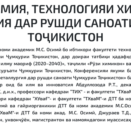
МИЯ, ТЕХНОЛОГИЯИ Х
ИЯ ДАР РУШДИ САНОАТ
ТОҶИКИСТОН
номи академик М.С. Осимӣ бо ибтикори факултети техн
ии Ҷумҳурии Тоҷикистон, дар доираи татбиқи ҳадаф
и илму маориф (2020–2040)», таҷлили «Рӯзи химикон» в
суръати Ҷумҳурии Тоҷикистон, Конференсияи якуми 
еталлургия дар рушди саноати Ҷумҳурии Тоҷикистон» б
 оид ба илм ва инноватсия Абдуллозода Р.Т., дек
д.и.х., профессори кафедраи “ТИХ” - и факултети “ТХваМ
сори кафедраи “ХУваҒ”- и факултети “ТХваМ”-и ДТТ ба но
ӣ ва ғайриорганикии ДТТ ба номи академик М.С.Осим
ХваМ”-и ДТТ ба номи акад. М.С. Осимӣ, Джураев Т.Д.
н, унвонҷӯён, магистрантон ва намояндагони муассисаҳ