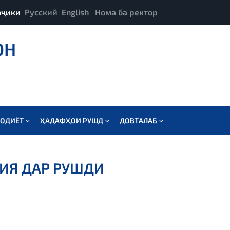
оҷики
Русский
English
Нома ба ректор
ОН
СОДИЁТ
ҲАДАФҲОИ РУШД
ДОВТАЛАБ
ИЯ ДАР РУШДИ