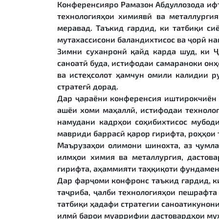
Конференсияро Рамазон Абдуллозода ифт
технологияҳои химиявӣ ва металлурги
меравад. Таъкид гардид, ки татбиқи с
мутахассисони баландихтисос ва ҷорӣ на
Зимни суханронӣ қайд карда шуд, ки 
саноатӣ буда, истифодаи самараноки онҳ
ва истеҳсолот ҳамчун омили калидии р
стратегӣ дорад.
Дар ҷараёни конференсия иштирокчиён 
ашёи хоми маҳаллӣ, истифодаи технолог
намудани кадрҳои соҳибихтисос мубоди
мавриди баррасӣ қарор гирифта, роҳҳои
Маърузаҳои олимони шинохта, аз ҷумла
илмҳои химия ва металлургия, дастов
гирифта, аҳаммияти таҳқиқоти фундамен
Дар фарҷоми конфронс таъкид гардид, к
таҷриба, ҷалби технологияҳои пешрафта
татбиқи ҳадафи стратегии саноатикунон
илмӣ барои муаррифии дастовардҳои муҳ