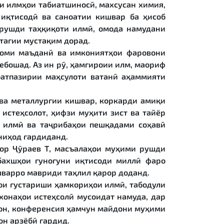
и илмҳои табиатшиносӣ, махсусан химия,
иқтисодӣ ва саноатии кишвар ба ҳисоб
 рушди таҳқиқоти илмӣ, омода намудани
тагии мустақим дорад.
хоми маъданӣ ва имкониятҳои фаровони
ебошад. Аз ин рӯ, ҳамгироии илм, маориф
батпазирии маҳсулоти ватанӣ аҳаммияти
ва металлургии кишвар, коркарди амиқи
истеҳсолот, ҳифзи муҳити зист ва тайёр
и илмӣ ва таҷрибаҳои пешқадами соҳавӣ
ниҳод гардиданд.
сор Ҷӯраев Т, масъалаҳои муҳими рушди
бахшҳои гуногуни иқтисоди миллӣ фаро
шварро мавриди таҳлил қарор доданд.
ои густариши ҳамкориҳои илмӣ, табодули
хонаҳои истеҳсолӣ мусоидат намуда, дар
мон, конференсия ҳамчун майдони муҳими
н арзёбӣ гардид.