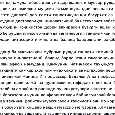
итоҳ намуда, иброз дошт, ки дар шароити муосир рушд
я, яке аз омилҳои муҳими таъминкунандаи пешрафти 
иёсати давлатӣ дар самти саноатикунонии босуръат аз
мудани дастовардҳои инноватсионӣ ба истеҳсолот вобас
Ҷумҳурии Тоҷикистон дорои захираҳои бузурги ашёи 
о бе рушди илмҳои химия ва металлургия ғайриимкон м
ушди иқтисодиёти миллӣ ва баланд бардоштани рақо
доир ба масъалаҳои мубрами рушди саноати химиявӣ 
ияҳои инноватсионӣ, баланд бардоштани самаранокии 
лаи афкор намуданд. Ҳамчунин, натиҷаҳои таҳқиқот
 тақвияти ҳамкориҳои илмӣ-таҳқиқотӣ ва истеҳсолӣ пеш
 академик Ғаниев И, профессор Бадалов А ва профес
ардҳои нави илмӣ ва дурнамои истифодаи онҳо дар 
талӣ ва амалӣ дар раванди рушди устувори саноати ки
и баргузории чунин конференсияҳои байналмилалӣ бар
 ва таҳкими робитаи муассисаҳои таҳсилоти олӣ бо кор
ии босуръати кишвар нақши муассир мегузорад. Ҳамза
аққиқон ва ташаккули тафаккури инноватсионии ҷавоно