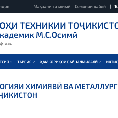
ндон
Маҳзани таълимӣ
Сомонаи қаблӣ
|
Т
ОҲИ ТЕХНИКИИ ТОҶИКИСТ
академик М.С.Осимӣ
ёфтааст
АТСИЯ
ТАРБИЯ
ҲАМКОРИҲОИ БАЙНАЛМИЛАЛӢ
ИҚТИ
ОГИЯИ ХИМИЯВӢ ВА МЕТАЛЛУРГ
ОҶИКИСТОН