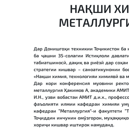
НАҚШИ ХИ
МЕТАЛЛУРГ
Дар Донишгоҳи техникии Тоҷикистон ба 
ба ҷашни 35-солагии Истиқлоли давлат
табиатшиносӣ, дақиқ ва риёзӣ дар соҳа
стратегии кишвар – саноатикунонии бо
«Нақши химия, технологияи химиявӣ ва м
Дар кори конференсия муовини ректор
металлургия Ҳакимов А, академики АМИТ, 
И.Н., узви вобастаи АМИТ д.и.х., профес
фаъолияти илмии кафедраи химияи умум
кафедраи “Металлургия”-и факултети “Т
Тоҷиддин инчунин омӯзгорон, муҳаққиқо
хориҷи кишвар иштирок намуданд.