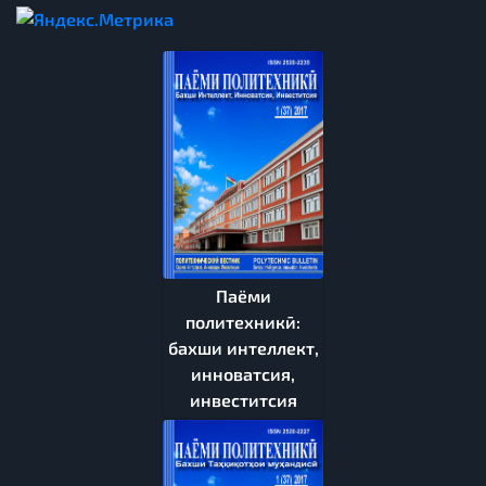
Паёми
политехникӣ:
бахши интеллект,
инноватсия,
инвеститсия