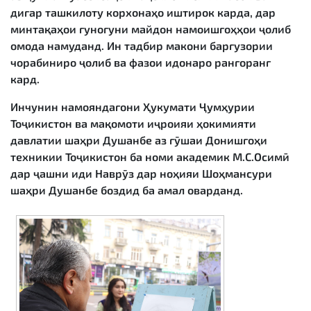
дигар ташкилоту корхонаҳо иштирок карда, дар
минтақаҳои гуногуни майдон намоишгоҳҳои ҷолиб
омода намуданд. Ин тадбир макони баргузории
чорабиниро ҷолиб ва фазои идонаро рангоранг
кард.
Инчунин намояндагони Ҳукумати Ҷумҳурии
Тоҷикистон ва мақомоти иҷроияи ҳокимияти
давлатии шаҳри Душанбе аз гӯшаи Донишгоҳи
техникии Тоҷикистон ба номи академик М.С.Осимӣ
дар ҷашни иди Наврӯз дар ноҳияи Шоҳмансури
шаҳри Душанбе боздид ба амал оварданд.