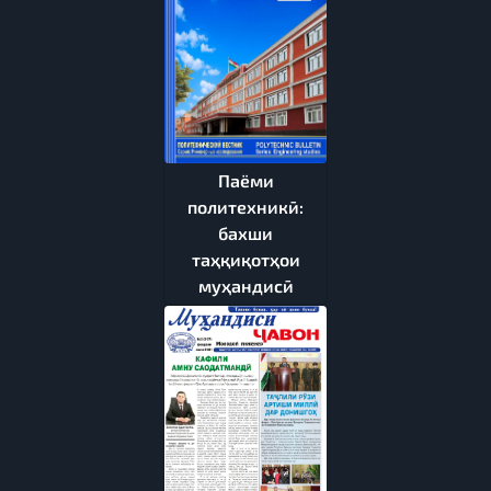
Паёми
политехникӣ:
бахши
таҳқиқотҳои
муҳандисӣ