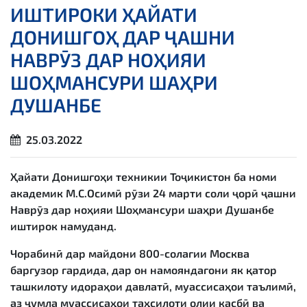
ИШТИРОКИ ҲАЙАТИ
ДОНИШГОҲ ДАР ҶАШНИ
НАВРӮЗ ДАР НОҲИЯИ
ШОҲМАНСУРИ ШАҲРИ
ДУШАНБЕ
25.03.2022
Ҳайати Донишгоҳи техникии Тоҷикистон ба номи
академик М.С.Осимӣ рӯзи 24 марти соли ҷорӣ ҷашни
Наврӯз дар ноҳияи Шоҳмансури шаҳри Душанбе
иштирок намуданд.
Чорабинӣ дар майдони 800-солагии Москва
баргузор гардида, дар он намояндагони як қатор
ташкилоту идораҳои давлатӣ, муассисаҳои таълимӣ,
аз ҷумла муассисаҳои таҳсилоти олии касбӣ ва