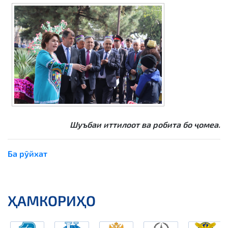
Шуъбаи иттилоот ва робита бо ҷомеа.
Ба рӯйхат
ҲАМКОРИҲО