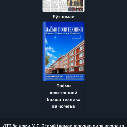
Рӯзномаи
Паёми
политехникӣ:
Бахши техника
ва ҷомеъа
ДТТ ба номи М.С. Осимӣ (ҳамаи ҳуқуқҳо риоя шудаанд