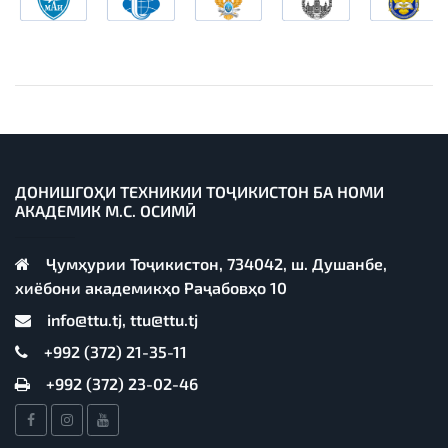
ДОНИШГОҲИ ТЕХНИКИИ ТОҶИКИСТОН БА НОМИ
АКАДЕМИК М.С. ОСИМӢ
Ҷумҳурии Тоҷикистон, 734042, ш. Душанбе,
хиёбони академикҳо Раҷабовҳо 10
info@ttu.tj, ttu@ttu.tj
+992 (372) 21-35-11
+992 (372) 23-02-46