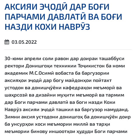
АКСИЯИ ЭҶОДӢ ДАР БОҒИ
ПАРЧАМИ ДАВЛАТӢ ВА БОҒИ
НАЗДИ КОХИ НАВРӮЗ
03.05.2022
30-юми апрели соли равон дар доираи ташаббуси
ректори Донишгоҳи техникии Тоҷикистон ба номи
академик М.С.Осимӣ вобаста ба баргузории
аксияҳои эҷодӣ дар боғу майдонҳои пойтахт
устодон ва донишҷӯёни кафедраҳои меъморӣ ва
шаҳрсозӣ ва дизайни муҳити меъморӣ ва тармим
дар Боғи парчами давлатӣ ва боғи назди Кохи
Наврӯз аксияи эҷодӣ ташкил ва баргузор намуданд.
Зимни аксия устодони донишгоҳ ба донишҷӯён доир
ба унсурҳои хоси меъмории миллӣ ва тарҳи
меъмории бинову иншоотҳои ҳудуди Боғи парчами