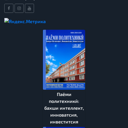
Паёми
политехникӣ:
бахши интеллект,
инноватсия,
инвеститсия