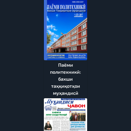
Паёми
политехникӣ:
бахши
таҳқиқотҳои
муҳандисӣ