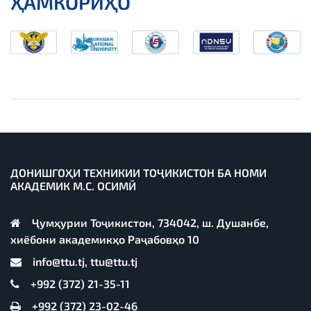
ҲАМКОРИҲО
ДОНИШГОҲИ ТЕХНИКИИ ТОҶИКИСТОН БА НОМИ
АКАДЕМИК М.С. ОСИМӢ
Ҷумҳурии Тоҷикистон, 734042, ш. Душанбе,
хиёбони академикҳо Раҷабовҳо 10
info@ttu.tj, ttu@ttu.tj
+992 (372) 21-35-11
+992 (372) 23-02-46