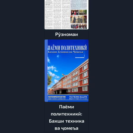
Рӯзномаи
Паёми
политехникӣ:
Бахши техника
ва ҷомеъа