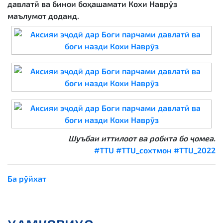
давлатӣ ва бинои боҳашамати Кохи Наврӯз
маълумот доданд.
Шуъбаи иттилоот ва робита бо ҷомеа.
#TTU
#TTU_сохтмон
#TTU_2022
Ба рӯйхат