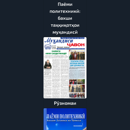
Паёми
политехникӣ:
бахши
таҳқиқотҳои
муҳандисӣ
Рӯзномаи