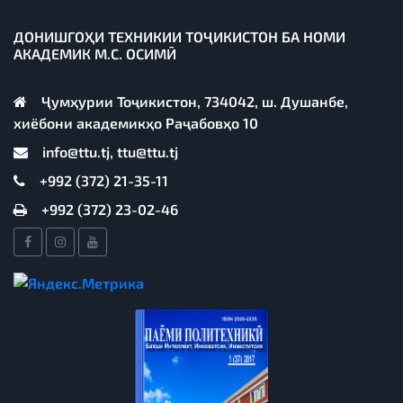
ДОНИШГОҲИ ТЕХНИКИИ ТОҶИКИСТОН БА НОМИ
АКАДЕМИК М.С. ОСИМӢ
Ҷумҳурии Тоҷикистон, 734042, ш. Душанбе,
хиёбони академикҳо Раҷабовҳо 10
info@ttu.tj, ttu@ttu.tj
+992 (372) 21-35-11
+992 (372) 23-02-46