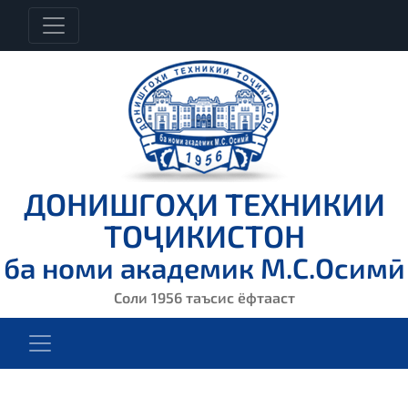
ДОНИШГОҲИ ТЕХНИКИИ
ТОҶИКИСТОН
ба номи академик М.С.Осимӣ
Соли 1956 таъсис ёфтааст