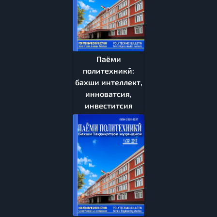
Паёми
политехникӣ:
бахши интеллект,
инноватсия,
инвеститсия