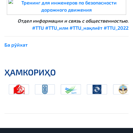
Отдел информации и связь с общественностью.
#TTU
#TTU_илм
#TTU_нақлиёт
#TTU_2022
Ба рӯйхат
ҲАМКОРИҲО