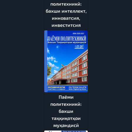
политехникӣ:
бахши интеллект,
инноватсия,
инвеститсия
Паёми
политехникӣ:
бахши
таҳқиқотҳои
муҳандисӣ