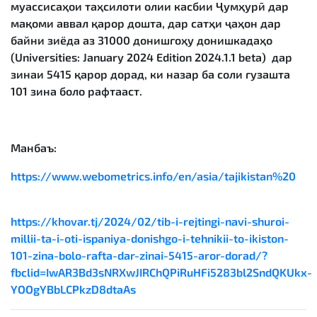
муассисаҳои таҳсилоти олии касбии Ҷумҳурӣ дар
мақоми аввал қарор дошта, дар сатҳи ҷаҳон дар
байни зиёда аз 31000 донишгоҳу донишкадаҳо
(Universities: January 2024 Edition 2024.1.1 beta) дар
зинаи 5415 қарор дорад, ки назар ба соли гузашта
101 зина боло рафтааст.
Манбаъ:
https://www.webometrics.info/en/asia/tajikistan%20
https://khovar.tj/2024/02/tib-i-rejtingi-navi-shuroi-
millii-ta-i-oti-ispaniya-donishgo-i-tehnikii-to-ikiston-
101-zina-bolo-rafta-dar-zinai-5415-aror-dorad/?
fbclid=IwAR3Bd3sNRXwJIRChQPiRuHFi5283bl2SndQKUkx-
YOOgYBbLCPkzD8dtaAs