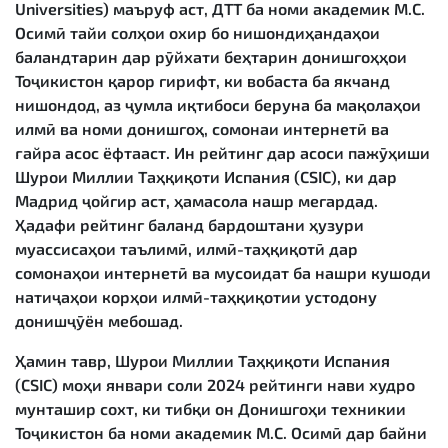
Universities) маъруф аст, ДТТ ба номи академик М.С.
Осимӣ тайи солҳои охир бо нишондиҳандаҳои
баландтарин дар рӯйхати беҳтарин донишгоҳҳои
Тоҷикистон қарор гирифт, ки вобаста ба якчанд
нишондод, аз ҷумла иқтибоси беруна ба мақолаҳои
илмӣ ва номи донишгоҳ, сомонаи интернетӣ ва
ғайра асос ёфтааст. Ин рейтинг дар асоси пажӯҳиши
Шурои Миллии Таҳқиқоти Испания (CSIC), ки дар
Мадрид ҷойгир аст, ҳамасола нашр мегардад.
Ҳадафи рейтинг баланд бардоштани ҳузури
муассисаҳои таълимӣ, илмӣ-таҳқиқотӣ дар
сомонаҳои интернетӣ ва мусоидат ба нашри кушоди
натиҷаҳои корҳои илмӣ-таҳқиқотии устодону
донишҷӯён мебошад.
Ҳамин тавр, Шурои Миллии Таҳқиқоти Испания
(CSIC) моҳи январи соли 2024 рейтинги нави худро
мунташир сохт, ки тибқи он Донишгоҳи техникии
Тоҷикистон ба номи академик М.С. Осимӣ дар байни