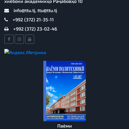
хиёбони академикҳо Раҷабовҳо 10
info@ttu.tj, ttu@ttu.tj
+992 (372) 21-35-11
+992 (372) 23-02-46
Паёми