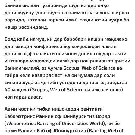
байналмилалӣ гузаронида шуд, ки дар онҳо
донишҷӯёну унвонҷӯён ва олимон фаъолона ширкат
варзида, натиҷаи корҳои илмӣ-таҳқиқотии худро ба
нашр расониданд.
Бояд қайд намуд, ки дар баробари нашри мақолаҳо
дар маводи конференсияву маҷаллаҳои илмии
донишгоҳ фаъолияти олимони донишгоҳ дар самти
интишори мақолаҳои илмӣ дар нашрияҳои тақризии
байналмилалӣ, аз ҷумла Scopus, Web of Science ва
ғайра хеле назаррас аст. Аз он ҷумла дар соли
сипаришуда аз ҷониби устодони донишгоҳ зиёда аз
40 мақола (Scopus, Web of Science ва амсоли онҳо)
чоп гардидааст.
Аз ин ҷост ки тибқи нишондоди рейтинги
Вэбомэтрикс Ранкин оф Юнивурситиз Ворлд
(Webometrics Ranking of Universities World), ки бо
номи Ранкин Вэб оф Юнивурситиз (Ranking Web of