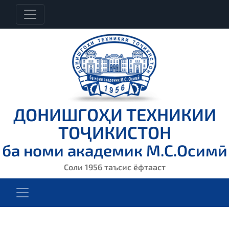
ДОНИШГОҲИ ТЕХНИКИИ
ТОҶИКИСТОН
ба номи академик М.С.Осимӣ
Соли 1956 таъсис ёфтааст