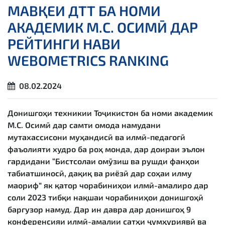
МАВҚЕИ ДТТ БА НОМИ
АКАДЕМИК М.С. ОСИМӢ ДАР
РЕЙТИНГИ НАВИ
WEBOMETRICS RANKING
08.02.2024
Донишгоҳи техникии Тоҷикистон ба номи академик
М.С. Осимӣ дар самти омода намудани
мутахассисони муҳандисӣ ва илмӣ-педагогӣ
фаъолияти худро ба роҳ монда, дар доираи эълон
гардидани “Бистсолаи омӯзиш ва рушди фанҳои
табиатшиносӣ, дақиқ ва риёзӣ дар соҳаи илму
маориф” як қатор чорабиниҳои илмӣ-амалиро дар
соли 2023 тибқи нақшаи чорабиниҳои донишгоҳӣ
баргузор намуд. Дар ин давра дар донишгоҳ 9
конференсияи илмӣ-амалии сатҳи ҷумҳуриявӣ ва