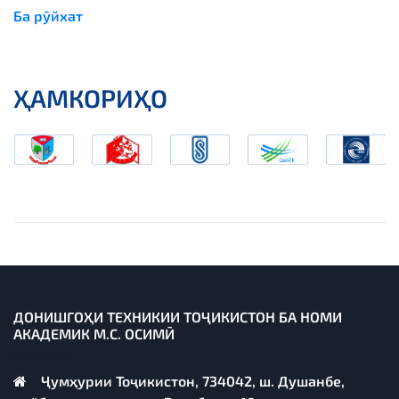
Ба рӯйхат
ҲАМКОРИҲО
ДОНИШГОҲИ ТЕХНИКИИ ТОҶИКИСТОН БА НОМИ
АКАДЕМИК М.С. ОСИМӢ
Ҷумҳурии Тоҷикистон, 734042, ш. Душанбе,