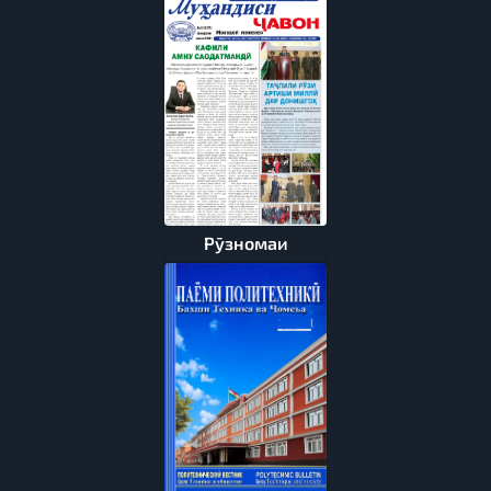
Рӯзномаи