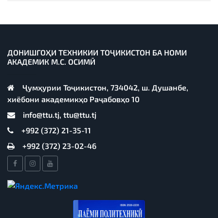
ДОНИШГОҲИ ТЕХНИКИИ ТОҶИКИСТОН БА НОМИ
АКАДЕМИК М.С. ОСИМӢ
Ҷумҳурии Тоҷикистон, 734042, ш. Душанбе,
хиёбони академикҳо Раҷабовҳо 10
info@ttu.tj, ttu@ttu.tj
+992 (372) 21-35-11
+992 (372) 23-02-46