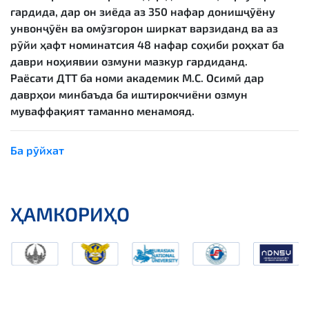
гардида, дар он зиёда аз 350 нафар донишҷӯёну
унвонҷӯён ва омӯзгорон ширкат варзиданд ва аз
рӯйи ҳафт номинатсия 48 нафар соҳиби роҳхат ба
даври ноҳиявии озмуни мазкур гардиданд.
Раёсати ДТТ ба номи академик М.С. Осимӣ дар
даврҳои минбаъда ба иштирокчиёни озмун
муваффақият таманно менамояд.
Ба рӯйхат
ҲАМКОРИҲО