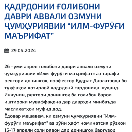
ҚАДРДОНИИ ҒОЛИБОНИ
ДАВРИ АВВАЛИ ОЗМУНИ
ҶУМҲУРИЯВИИ “ИЛМ-ФУРӮҒИ
МАЪРИФАТ”
29.04.2024
26 –уми апрел ғолибони даври аввали озмуни
ҷумҳуриявии «Илм-фурӯғи маърифат» аз тарафи
ректори донишгоҳ, профессор Қудрат Давлатзода бо
туҳфаҳои хотиравӣ қадрдонӣ гардонида шуданд.
Инчунин, ректори донишгоҳ ба ғолибон барои
иштироки муваффақона дар даврҳои минбаъда
маслиҳатҳои муфид дод.
Ёдовар мешавем, ки озмуни ҷумҳуриявии “Илм-
фурӯғи маърифат” аз рӯйи ҳафт номинатсия рӯзҳои
15-17 апрели соли равон дар донишгоҳ баргузор