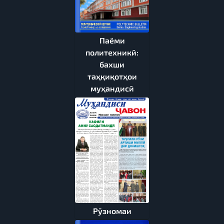
Паёми
политехникӣ:
бахши
таҳқиқотҳои
муҳандисӣ
Рӯзномаи