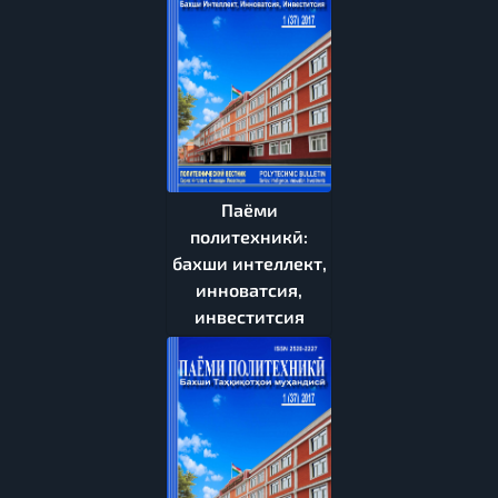
Паёми
политехникӣ:
бахши интеллект,
инноватсия,
инвеститсия