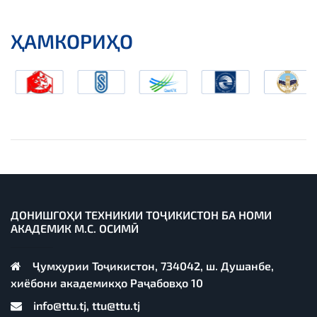
ҲАМКОРИҲО
ДОНИШГОҲИ ТЕХНИКИИ ТОҶИКИСТОН БА НОМИ
АКАДЕМИК М.С. ОСИМӢ
Ҷумҳурии Тоҷикистон, 734042, ш. Душанбе,
хиёбони академикҳо Раҷабовҳо 10
info@ttu.tj, ttu@ttu.tj