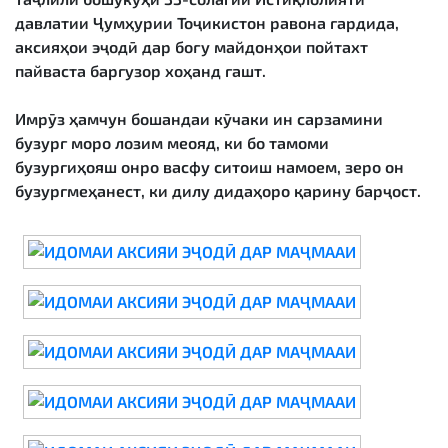
давлатии Ҷумҳурии Тоҷикистон равона гардида,
аксияҳои эҷодӣ дар боғу майдонҳои пойтахт
пайваста баргузор хоҳанд гашт.
Имрӯз ҳамчун бошандаи кӯчаки ин сарзамини
бузург моро лозим меояд, ки бо тамоми
бузургиҳояш онро васфу ситоиш намоем, зеро он
бузургмеҳанест, ки дилу дидаҳоро қарину барҷост.