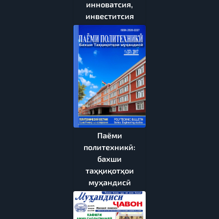
инноватсия,
инвеститсия
Паёми
политехникӣ:
бахши
таҳқиқотҳои
муҳандисӣ