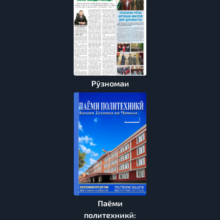
Рӯзномаи
Паёми
политехникӣ: