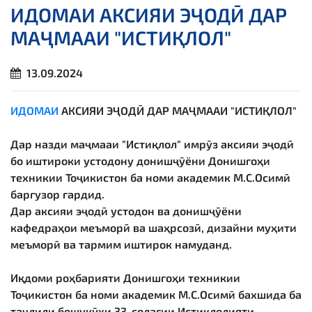
ИДОМАИ АКСИЯИ ЭҶОДӢ ДАР
МАҶМААИ "ИСТИҚЛОЛ"
13.09.2024
ИДОМАИ
АКСИЯИ ЭҶОДӢ ДАР МАҶМААИ "ИСТИҚЛОЛ"
Дар назди маҷмааи "Истиқлол" имрӯз аксияи эҷодӣ
бо иштироки устодону донишҷӯёни Донишгоҳи
техникии Тоҷикистон ба номи академик М.С.Осимӣ
баргузор гардид.
Дар аксияи эҷодӣ устодон ва донишҷӯёни
кафедраҳои меъморӣ ва шаҳрсозӣ, дизайни муҳити
меъморӣ ва тармим иштирок намуданд.
Иқдоми роҳбарияти Донишгоҳи техникии
Тоҷикистон ба номи академик М.С.Осимӣ бахшида ба
таҷлили бошукӯҳи 33-солагии Истиқлолияти