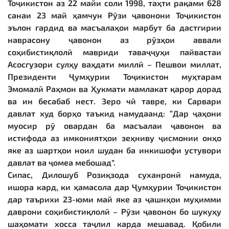
Тоҷикистон аз 22 майи соли 1998, таҳти рақами 628
санаи 23 май ҳамчун Рӯзи ҷавонони Тоҷикистон
эълон гардид ва масъалаҳои марбут ба дастгирии
наврасону ҷавонон аз рӯзҳои аввали
соҳибистиқлолӣ мавриди таваҷҷуҳи пайвастаи
Асосгузори сулҳу ваҳдати миллӣ – Пешвои миллат,
Президенти Ҷумҳурии Тоҷикистон муҳтарам
Эмомалӣ Раҳмон ва Ҳукмати мамлакат қарор дорад
ва ин бесабаб нест. Зеро чӣ тавре, ки Сарвари
давлат худ борҳо таъкид намудаанд: “Дар ҷаҳони
муосир рӯ овардан ба масъалаи ҷавонон ва
истифода аз имкониятҳои зеҳниву ҷисмонии онҳо
яке аз шартҳои ноил шудан ба инкишофи устувори
давлат ва ҷомеа мебошад”.
Сипас, Дилошуб Розиқзода суханронӣ намуда,
ишора кард, ки ҳамасола дар Ҷумҳурии Тоҷикистон
дар таърихи 23-юми май яке аз ҷашнҳои муҳимми
даврони соҳибистиқлолӣ – Рӯзи ҷавонон бо шукуҳу
шаҳомати хосса таҷлил карда мешавад. Қобили