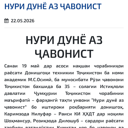
НУРИ ДУНЁ АЗ ҶАВОНИСТ
22.05.2026
НУРИ ДУНЁ АЗ
ҶАВОНИСТ
Санаи 19 май дар асоси нақшаи чорабиниҳои
раёсати Донишгоҳи техникии Тоҷикистон ба номи
академик М.С.Осимӣ, ба муносибати Рӯзи ҷавонони
Тоҷикистон бахшида ба 35 – солагии Истиқлоли
давлатии Ҷумҳурии Тоҷикистон чорабинии
маърифатӣ – фарҳангӣ таҳти унвони “Нури дунё аз
ҷавонист” бо иштироки роҳбарияти донишгоҳ,
Каримзода Нилуфар – Раиси КИ ҲХДТ дар ноҳияи
Шоҳмансур, Розиқзода Дилошуб – сардори раёсати
тарбияи ватандӯстии Кумитаи кор бо ҷавонон ва