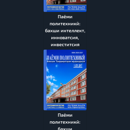
Паёми
политехникӣ:
бахши интеллект,
инноватсия,
инвеститсия
Паёми
политехникӣ:
бахши