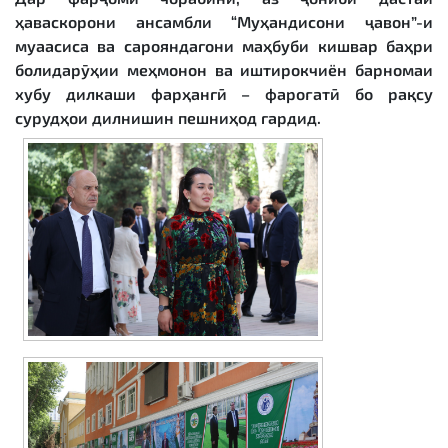
ҳаваскорони ансамбли “Муҳандисони ҷавон”-и
муаасиса ва сарояндагони маҳбуби кишвар баҳри
болидарӯҳии меҳмонон ва иштирокчиён барномаи
хубу дилкаши фарҳангӣ – фароғатӣ бо рақсу
сурудҳои дилнишин пешниҳод гардид.