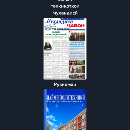
таҳқиқотҳои
муҳандисӣ
Рӯзномаи