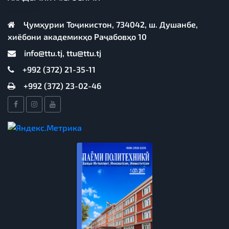
Ҷумҳурии Тоҷикистон, 734042, ш. Душанбе,
хиёбони академикҳо Раҷабовҳо 10
info@ttu.tj, ttu@ttu.tj
+992 (372) 21-35-11
+992 (372) 23-02-46