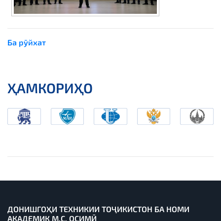
Ба рӯйхат
ҲАМКОРИҲО
ДОНИШГОҲИ ТЕХНИКИИ ТОҶИКИСТОН БА НОМИ
АКАДЕМИК М.С. ОСИМӢ