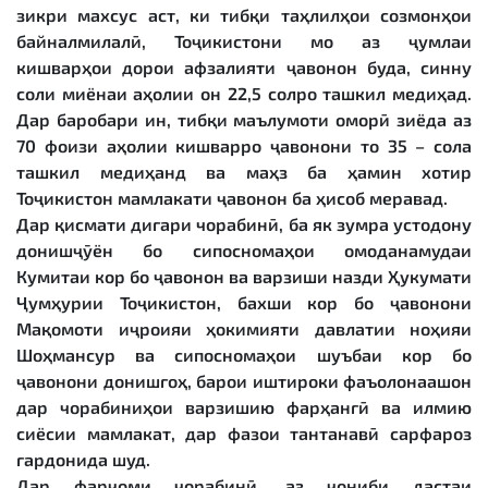
зикри махсус аст, ки тибқи таҳлилҳои созмонҳои
байналмилалӣ, Тоҷикистони мо аз ҷумлаи
кишварҳои дорои афзалияти ҷавонон буда, синну
соли миёнаи аҳолии он 22,5 солро ташкил медиҳад.
Дар баробари ин, тибқи маълумоти оморӣ зиёда аз
70 фоизи аҳолии кишварро ҷавонони то 35 – сола
ташкил медиҳанд ва маҳз ба ҳамин хотир
Тоҷикистон мамлакати ҷавонон ба ҳисоб меравад.
Дар қисмати дигари чорабинӣ, ба як зумра устодону
донишҷӯён бо сипосномаҳои омоданамудаи
Кумитаи кор бо ҷавонон ва варзиши назди Ҳукумати
Ҷумҳурии Тоҷикистон, бахши кор бо ҷавонони
Мақомоти иҷроияи ҳокимияти давлатии ноҳияи
Шоҳмансур ва сипосномаҳои шуъбаи кор бо
ҷавонони донишгоҳ, барои иштироки фаъолонаашон
дар чорабиниҳои варзишию фарҳангӣ ва илмию
сиёсии мамлакат, дар фазои тантанавӣ сарфароз
гардонида шуд.
Дар фарҷоми чорабинӣ, аз ҷониби дастаи