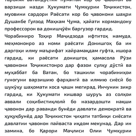
варзиши назди Ҳукумати Ҷумҳурии Тоҷикистон,
муовини сардори Раёсати кор бо ҷавонони шаҳри
Душанбе Гулзод Маҳкам Ҷума, ҳайати кормандону
профессорон ва донишҷӯён баргузор гардид.
Чорабиниро Тоҳир Маҷидзода ифтитоҳ намуда,
меҳмононро аз номи раёсати Донишгоҳ ба ин
даргоҳи илму маърифат хайрамақдам гуфта, ишора
гардид, ки раёсати донишгоҳ ҳамасола Рӯзи
ҷавонони Тоҷикистонро дар фазои сулҳу дӯстӣ ва
муҳаббат ба Ватан, бо ташкили чорабиниҳои
гуногуни варзишию фарҳангӣ ва илмию сиёсӣ бо
шукӯҳу шаҳомати хоса ҷашн мегирад. Инчунин зикр
гардид, ки Ҳукумати кишвар шуруъ аз солҳои
аввали соҳибистиқлолӣ бо назардошти нақши
ҷавонон дар раванди бунёди давлати демократӣ ва
ҳуқуқбунёд дар Тоҷикистон ҷиҳати татбиқи сиёсати
давлатии ҷавонон пайваста иқдом мекунад. Дар ин
замина, бо Қарори Маҷлиси Олии Ҷумҳурии