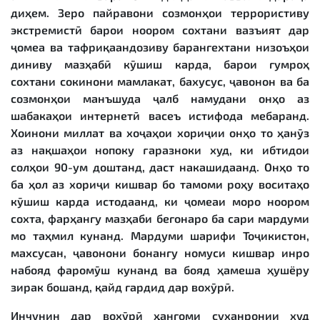
диҳем. Зеро пайравони созмонҳои террористиву
экстремистӣ барои ноором сохтани вазъият дар
ҷомеа ва тафриқаандозиву барангехтани низоъҳои
диниву мазҳабӣ кӯшиш карда, барои гумроҳ
сохтани сокинони мамлакат, бахусус, ҷавонон ва ба
созмонҳои манъшуда ҷалб намудани онҳо аз
шабакаҳои интернетӣ васеъ истифода мебаранд.
Хоинони миллат ва хоҷаҳои хориҷии онҳо то ҳанӯз
аз нақшаҳои нопоку ғаразноки худ, ки ибтидои
солҳои 90-ум доштанд, даст накашидаанд. Онҳо то
ба ҳол аз хориҷи кишвар бо тамоми роҳу воситаҳо
кӯшиш карда истодаанд, ки ҷомеаи моро ноором
сохта, фарҳангу мазҳаби бегонаро ба сари мардуми
мо таҳмил кунанд. Мардуми шарифи Тоҷикистон,
махсусан, ҷавонони бонангу номуси кишвар инро
набояд фаромӯш кунанд ва бояд ҳамеша ҳушёру
зирак бошанд, қайд гардид дар вохӯрӣ.
Инчунин дар вохӯрӣ ҳангоми суханронии худ