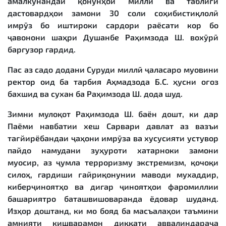
амалкунандаи қонунҳои миллӣ ва таблиғи
дастовардҳои замони 30 соли соҳибистиқлолӣ
имрӯз бо иштироки сардори раёсати кор бо
ҷавонони шаҳри Душанбе Раҳимзода Ш. вохӯрӣ
баргузор гардид.
Пас аз садо додани Суруди миллӣ ҷаласаро муовини
ректор оид ба тарбия Аҳмадзода Б.С. ҳусни оғоз
бахшид ва сухан ба Раҳимзода Ш. дода шуд.
Зимни мулоқот Раҳимзода Ш. баён дошт, ки дар
Паёми навбатии хеш Сарвари давлат аз вазъи
тағйирёбандаи ҷаҳони имрӯза ва хусусияти устувор
пайдо намудани зуҳуроти хатарноки замони
муосир, аз ҷумла терроризму экстремизм, қочоқи
силоҳ, гардиши ғайриқонунии маводи мухаддир,
киберҷиноятҳо ва дигар ҷиноятҳои фаромиллии
башариятро баташвишоваранда ёдовар шуданд.
Изҳор доштанд, ки мо бояд ба масъалаҳои таъмини
амнияти кишварамон диққати аввалиндараҷа