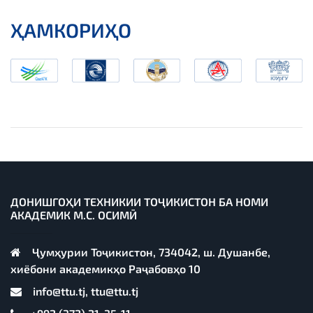
ҲАМКОРИҲО
ДОНИШГОҲИ ТЕХНИКИИ ТОҶИКИСТОН БА НОМИ
АКАДЕМИК М.С. ОСИМӢ
Ҷумҳурии Тоҷикистон, 734042, ш. Душанбе,
хиёбони академикҳо Раҷабовҳо 10
info@ttu.tj, ttu@ttu.tj