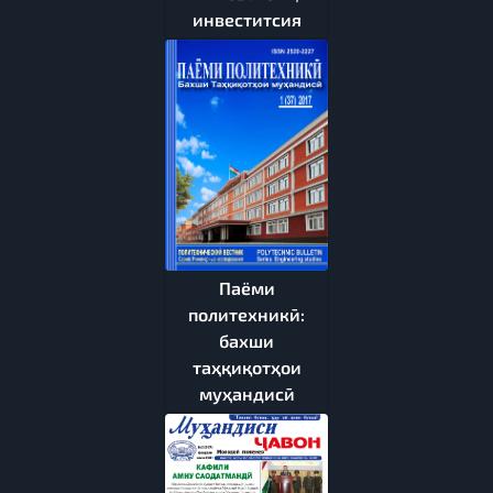
инвеститсия
Паёми
политехникӣ:
бахши
таҳқиқотҳои
муҳандисӣ