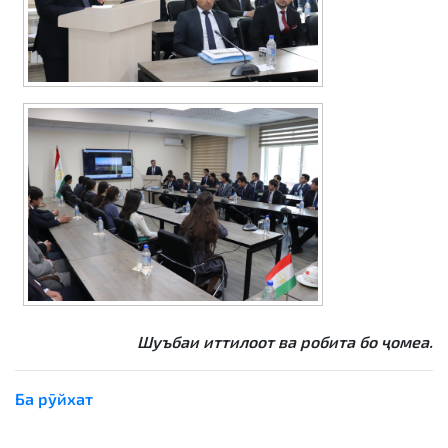
Шуъбаи иттилоот ва робита бо ҷомеа.
Ба рӯйхат