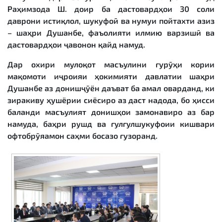
Раҳимзода Ш. доир ба дастовардҳои 30 соли
даврони истиқлол, шукуфоӣ ва нумуи пойтахти азиз
– шаҳри Душанбе, фаъолияти илмию варзишӣ ва
дастовардҳои ҷавонон қайд намуд.
Дар охири мулоқот масъулини гурӯҳи кории
мақомоти иҷроияи ҳокимияти давлатии шаҳри
Душанбе аз донишҷӯён даъват ба амал оварданд, ки
зиракиву ҳушёрии сиёсиро аз даст надода, бо ҳисси
баланди масъулият донишҳои замонавиро аз бар
намуда, баҳри рушд ва гулгулшукуфоии кишвари
офтобрӯяамон саҳми босазо гузоранд.