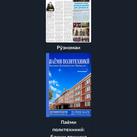
Рӯзномаи
Паёми
политехникӣ:
Бахши техника