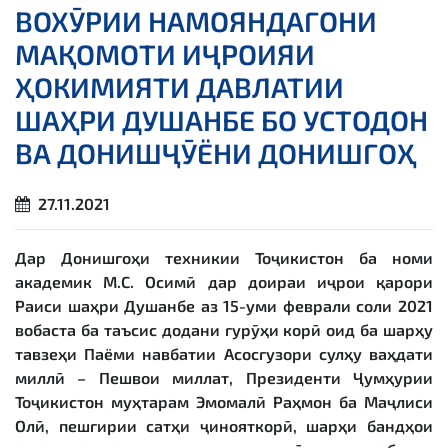
ВОХӮРИИ НАМОЯНДАГОНИ
МАҚОМОТИ ИҶРОИЯИ
ҲОКИМИЯТИ ДАВЛАТИИ
ШАҲРИ ДУШАНБЕ БО УСТОДОН
ВА ДОНИШҶӮЁНИ ДОНИШГОҲ
27.11.2021
Дар Донишгоҳи техникии Тоҷикистон ба номи
академик М.С. Осимӣ дар доираи иҷрои қарори
Раиси шаҳри Душанбе аз 15-уми феврали соли 2021
вобаста ба таъсис додани гурӯҳи корӣ оид ба шарҳу
тавзеҳи Паёми навбатии Асосгузори сулҳу ваҳдати
миллӣ – Пешвои миллат, Президенти Ҷумҳурии
Тоҷикистон муҳтарам Эмомалӣ Раҳмон ба Маҷлиси
Олӣ, пешгирии сатҳи ҷинояткорӣ, шарҳи бандҳои