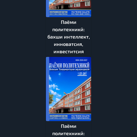
Паёми
политехникӣ:
бахши интеллект,
инноватсия,
инвеститсия
Паёми
политехникӣ: