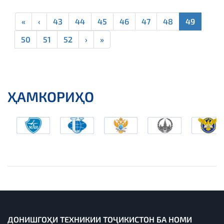
«
‹
43
44
45
46
47
48
49
50
51
52
›
»
ҲАМКОРИҲО
ДОНИШГОҲИ ТЕХНИКИИ ТОҶИКИСТОН БА НОМИ