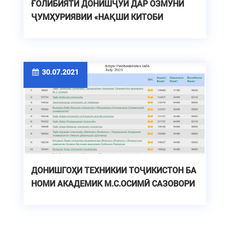
ҒОЛИБИЯТИ ДОНИШҶӮЙ ДАР ОЗМУНИ
ҶУМҲУРИЯВИИ «НАҚШИ КИТОБИ
"ТОҶИКОН"-И БОБОҶОН ҒАФУРОВ ДАР
ШИНОХТИ АСОЛАТИ МИЛЛӢ»
30.07.2021
ДОНИШГОҲИ ТЕХНИКИИ ТОҶИКИСТОН БА
НОМИ АКАДЕМИК М.С.ОСИМӢ САЗОВОРИ
ҶОЙИ АВВАЛ ГАРДИД