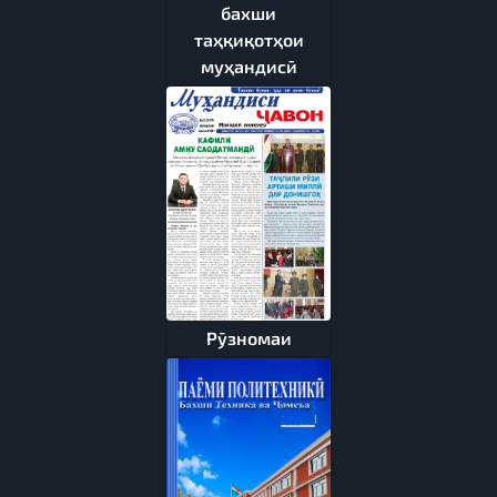
бахши
таҳқиқотҳои
муҳандисӣ
Рӯзномаи