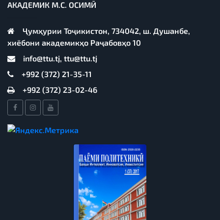
АКАДЕМИК М.С. ОСИМӢ
Ҷумҳурии Тоҷикистон, 734042, ш. Душанбе,
хиёбони академикҳо Раҷабовҳо 10
info@ttu.tj, ttu@ttu.tj
+992 (372) 21-35-11
+992 (372) 23-02-46