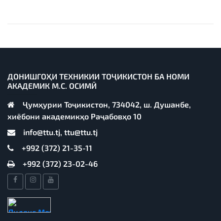
ДОНИШГОҲИ ТЕХНИКИИ ТОҶИКИСТОН БА НОМИ
АКАДЕМИК М.С. ОСИМӢ
Ҷумҳурии Тоҷикистон, 734042, ш. Душанбе,
хиёбони академикҳо Раҷабовҳо 10
info@ttu.tj, ttu@ttu.tj
+992 (372) 21-35-11
+992 (372) 23-02-46