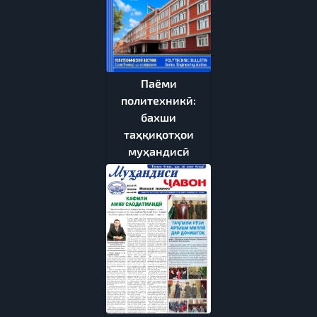
Паёми
политехникӣ:
бахши
таҳқиқотҳои
муҳандисӣ