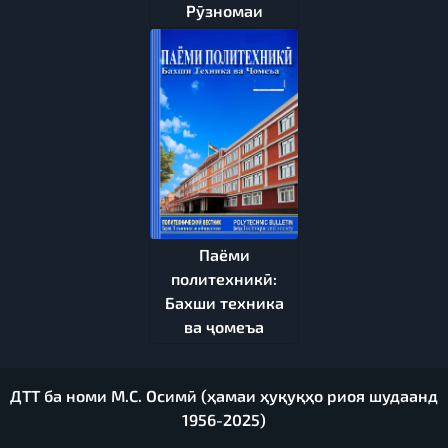
Рӯзномаи
Паёми
политехникӣ:
Бахши техника
ва ҷомеъа
ДТТ ба номи М.С. Осимӣ (ҳамаи ҳуқуқҳо риоя шудаанд
1956-2025)