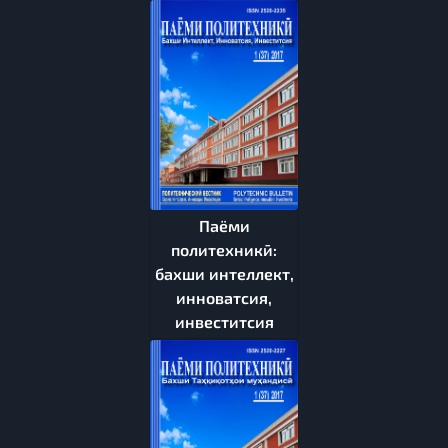
Паёми
политехникӣ:
бахши интеллект,
инноватсия,
инвеститсия