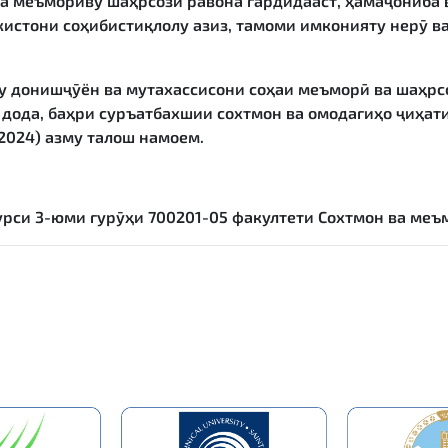
а меъмориву шаҳрсозӣ равона гардидааст, ҳамаҷониба в
истони соҳибистиқлолу азиз, тамоми имконияту нерӯ ва
ну донишҷӯён ва мутахассисони соҳаи меъморӣ ва шаҳр
дода, баҳри суръатбахшии сохтмон ва омодагиҳо ҷиҳат
2024) азму талош намоем.
рси 3-юми гурӯҳи 700201-05 факултети Сохтмон ва меъ