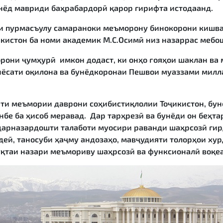
нёд мавриди баҳрабардорӣ қарор гирифта истодаанд.
 пурмасъулу самараноки меъморону бинокорони кишвар
кистон ба номи академик М.С.Осимӣ низ назаррас мебо
ни ҷумҳурӣ имкон додаст, ки онҳо ғояҳои шаклан ва 
сиёсати оқилона ва бунёдкоронаи Пешвои муаззами милл
и меъмории даврони соҳибистиқлолии Тоҷикистон, бун
бе ба ҳисоб меравад. Дар тарҳрезӣ ва бунёди он беҳт
дарназардошти талаботи муосири раванди шаҳрсозӣ гирд
еӣ, таносуби ҳаҷму андозаҳо, мавҷудияти толорҳои хур
уқтаи назари меъмориву шаҳрсозӣ ва функсионалӣ воқе