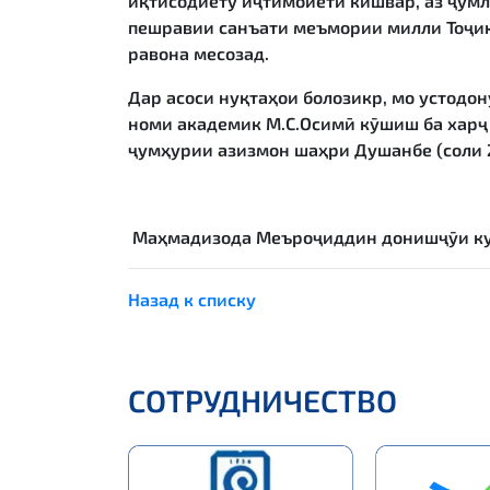
иқтисодиёту иҷтимоиёти кишвар, аз ҷумл
пешравии санъати меъмории милли Тоҷик
равона месозад.
Дар асоси нуқтаҳои болозикр, мо устодо
номи академик М.С.Осимӣ кӯшиш ба харҷ 
ҷумҳурии азизмон шаҳри Душанбе (соли 
Маҳмадизода Меъроҷиддин
донишҷӯи ку
Назад к списку
СОТРУДНИЧЕСТВО