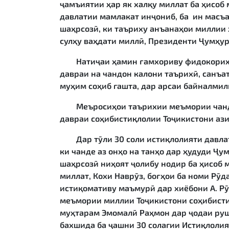
ҷамъиятии ҳар як халқу миллат ба ҳисоб 
давлатии мамлакат инҷониб, ба ин масъ
шаҳрсозӣ, ки таъриху анъанаҳои миллии 
сулҳу ваҳдати миллӣ, Президенти Ҷумҳу
Натиҷаи ҳамин ғамхориву фидокориҳо бу
давраи на чандон калони таърихӣ, санъ
муҳим соҳиб гашта, дар арсаи байналми
Меъросиҳои таърихии меъмории чандина
давраи соҳибистиқлолии Тоҷикистони ази
Дар тӯли 30 соли истиқлолияти давлатӣ
ки чанде аз онҳо на танҳо дар ҳудуди Ҷу
шаҳрсозӣ ниҳоят ҷолибу нодир ба ҳисоб
миллат, Кохи Наврӯз, боғҳои ба номи Рӯ
истиқомативу маъмурӣ дар хиёбони А. Рӯ
меъмории миллии Тоҷикистони соҳибисти
муҳтарам Эмомалӣ Раҳмон дар ҷодаи руш
бахшида ба ҷашни 30 солагии Истиқлолият