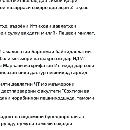
тиқлол метавонад дар симои Қасри
и назарраси соҳаро дар асри 21 эҳсос
тҳо, аъзоёни Иттиҳоди давлатҳои
ори сулҳу ваҳдати миллӣ- Пешвои миллат,
021 амалисозии Барномаи байнидавлатии
 “Соли меъморӣ ва шаҳрсозӣ дар ИДМ”
ва Маркази маърифатии Иттиҳод дар соли
исозии онҳо дастур пешниҳод гардид.
лияти давлатии ҶТ мо меъморони
 дастпарварони факултети “Сохтмон ва
нидани чорабинҳои пешниҳодшуда, тамоми
ҳидоят ва иқдомҳои бунёдкоронаи аз
 рушду нумуъи тамоми соҳаҳои