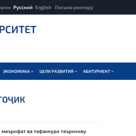
ҷики
Русский
English
Письмо ректору
РСИТЕТ
ЭКОНОМИКА
ЦЕЛИ РАЗВИТИЯ
АБИТУРИЕНТ
ТОҶИК
 маърифат ва тафаккури таърихиву