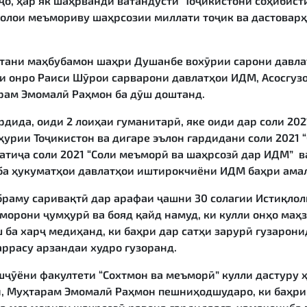
 ҷо, ҳар як шаҳрванди ватандусти Тоҷикистони соҳибис
олои меъмориву шаҳрсозии миллати тоҷик ва дастоварҳо
атани маҳбубамон шаҳри Душанбе вохӯрии сарони давла
си онро Раиси Шӯрои сарварони давлатҳои ИДМ, Асосгуз
рам Эмомалӣ Раҳмон ба дӯш доштанд.
ардида, оиди 2 лоиҳаи гуманитарӣ, яке оиди дар соли 2
урии Тоҷикистон ва дигаре эълон гардидани соли 2021
натиҷа
соли 2021 “Соли меъморӣ ва шаҳрсозӣ дар ИДМ” 
ба ҳукуматҳои давлатҳои иштирокчиёни ИДМ баҳри амал
браму саривақтӣ дар арафаи ҷашни 30 солагии Истиқло
морони ҷумҳурӣ ва бояд қайд намуд, ки кулли онҳо маҳз
 ба харҷ медиҳанд, ки баҳри дар сатҳи зарурӣ гузаро
ррасу арзандаи худро гузоранд.
ҷӯёни факултети “Сохтмон ва меъморӣ” кулли дастуру 
, Муҳтарам Эмомалӣ Раҳмон пешниҳодшударо, ки баҳри