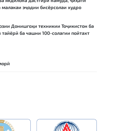
а якдилона дастгирӣ намуда, ҷиҳати
 малакаи эҷодии бисёрсолаи худро
созии Донишгоҳи техникии Тоҷикистон ба
и тайёрӣ ба чашни
100-солагии пойтахт
морӣ