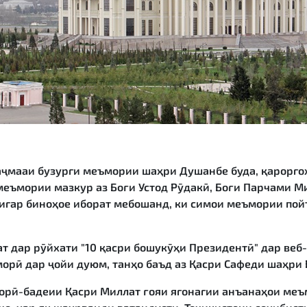
мааи бузурги меъмории шаҳри Душанбе буда, қарорго
еъмории мазкур аз Боғи Устод Рӯдакӣ, Боғи Парчами М
игар биноҳое иборат мебошанд, ки симои меъмории пойт
ар рӯйхати "10 қасри бошукӯҳи Президентӣ" дар веб-с
морӣ дар ҷойи дуюм, танҳо баъд аз Қасри Сафеди шаҳри
ӣ-бадеии Қасри Миллат ғояи ягонагии анъанаҳои меъ