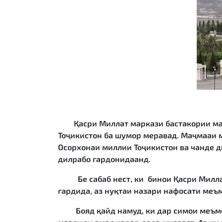
Қасри Миллат маркази бастакории маҷ
Тоҷикистон ба шумор меравад. Маҷмааи м
Осорхонаи миллии Тоҷикистон ва чанде д
дилрабо гардонидаанд.
Бе сабаб нест, ки бинои Қасри Миллат д
гардида, аз нуқтаи назари нафосати меъ
Бояд қайд намуд, ки дар симои меъмор