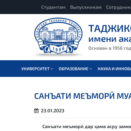
Студентам
Выпускникам
Сотрудни
ТАДЖИК
имени ак
Основан в 1956 го
УНИВЕРСИТЕТ
ОБРАЗОВАНИЕ
НАУКА И ИННО
САНЪАТИ МЕЪМОРӢ МУ
23.01.2023
Санъати меъморӣ дар ҳама асру замон,