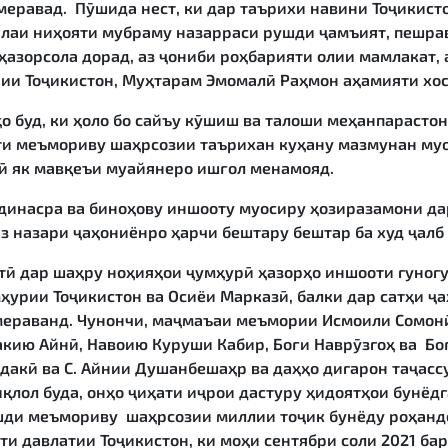
меравад. Пӯшида нест, ки дар таърихи навини Тоҷикист
алаи ниҳояти мубраму назарраси рушди ҷамъият, пешр
ҳазорсола дорад, аз ҷониби роҳбарияти олии мамлакат, 
рии Тоҷикистон, Муҳтарам Эмомалӣ Раҳмон аҳамияти хо
д, ки ҳоло бо сайъу кӯшиш ва талоши меҳанпарастона
ати меъмориву шаҳрсозии таърихан куҳану мазмунан му
лӣ як мавқеъи муайянеро ишғол менамояд.
сра ва биноҳову иншооту муосиру ҳозиразамони дар
з назари ҷаҳониёнро ҳарчи бештару бештар ба худ ҷалб
 дар шаҳру ноҳияҳои ҷумҳурӣ ҳазорҳо иншооти гуногу
мҳурии Тоҷикистон ва Осиёи Марказӣ, балки дар сатҳи ҷ
 мераванд. Чунончи, маҷмаъаи меъмории Исмоили Сомонӣ
дакию Айнӣ, Навоию Куруши Кабир, Боғи Наврӯзгоҳ ва Б
дакӣ ва С. Айнии Душанбешаҳр ва даҳҳо дигарон таҷас
қлол буда, онҳо ҷиҳати иҷрои дастуру ҳидоятҳои бунёд
ди меъмориву шаҳрсозии миллии тоҷик бунёду роҳандо
и давлатии Тоҷикистон, ки моҳи сентябри соли 2021 ба