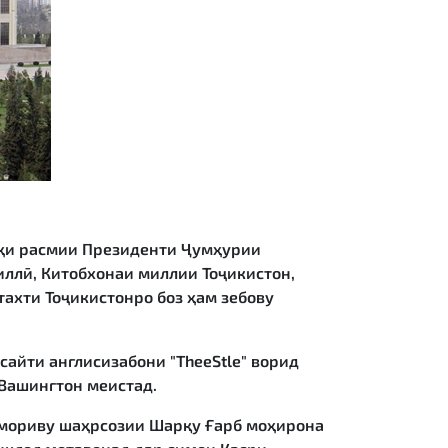
ҳи расмии Президенти Ҷумҳурии
иллӣ, Китобхонаи миллии Тоҷикистон,
ахти Тоҷикистонро боз ҳам зебову
айти англисизабони "TheeStle" ворид
 Вашингтон меистад.
мориву шаҳрсозии Шарқу Ғарб моҳирона