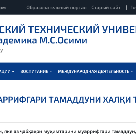
кам
Образовательный портал
Старый сайт
|
То
СКИЙ ТЕХНИЧЕСКИЙ УНИВЕ
адемика М.С.Осими
ду
ВАЦИИ
ВОСПИТАНИЕ
МЕЖДУНАРОДНАЯ ДЕЯТЕЛЬНОСТЬ
АРРИФГАРИ ТАМАДДУНИ ХАЛҚИ 
 яке аз ҷабҳаҳои муҳимтарини муаррифгари тамаддун,