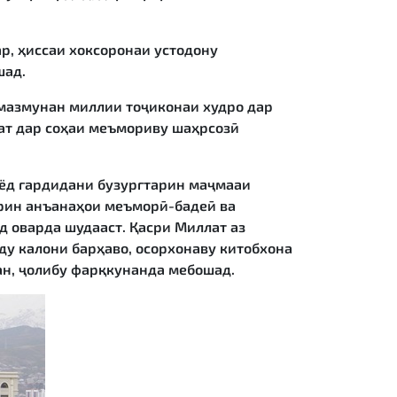
, ҳиссаи хоксоронаи устодону
шад.
мазмунан миллии тоҷиконаи худро дар
ат дар соҳаи меъмориву шаҳрсозӣ
ёд гардидани бузургтарин маҷмааи
арин анъанаҳои меъморӣ-бадеӣ ва
 оварда шудааст. Қасри Миллат аз
ду калони барҳаво, осорхонаву китобхона
ан, ҷолибу фарқкунанда мебошад.