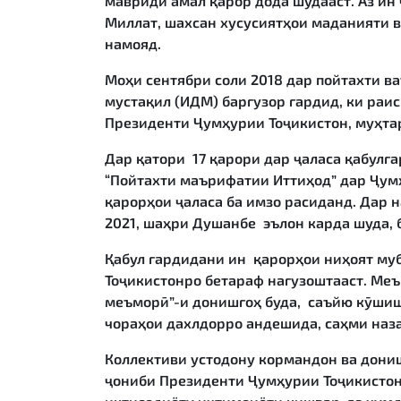
мавриди амал қарор дода шудааст. Аз ин
Миллат, шахсан хусусиятҳои маданияти в
намояд.
Моҳи сентябри соли 2018 дар пойтахти в
мустақил (ИДМ) баргузор гардид, ки раи
Президенти Ҷумҳурии Тоҷикистон, муҳта
Дар қатори 17 қарори дар ҷаласа қабулг
“Пойтахти маърифатии Иттиҳод” дар Ҷумҳ
қарорҳои ҷаласа ба имзо расиданд. Дар 
2021, шаҳри Душанбе
эълон карда шуда, 
Қабул гардидани ин қарорҳои ниҳоят му
Тоҷикистонро бетараф нагузоштааст. Меъ
меъморӣ”-и донишгоҳ буда, саъйю кӯшиш
чораҳои дахлдорро андешида, саҳми наза
Коллективи устодону кормандон ва дониш
ҷониби Президенти Ҷумҳурии Тоҷикистон