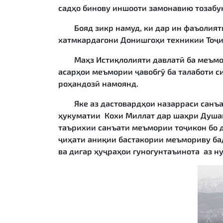
садҳо бинову иншооти замонавию тозабу
Бояд зикр намуд, ки дар ин фаъолияти
хатмкардагони Донишгоҳи техникии Тоҷи
Маҳз Истиқлолияти давлатӣ ба меъморо
асарҳои меъмории ҷавобгӯ ба талаботи 
роҳандозӣ намоянд.
Яке аз дастовардҳои назарраси санъат
ҳукуматии Кохи Миллат дар шаҳри Душан
таърихии санъати меъмории тоҷикон бо 
ҷиҳати аниқии бастакории меъмориву бад
ва дигар ҳуҷраҳои гуногунтаъинота аз н