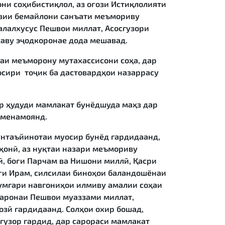
они соҳибистиқлол, аз оғози Истиқлолияти
авии бемайлони санъати меъмориву
алалхусус Пешвои миллат, Асосгузори
саву эҷодкоронае дода мешавад.
и меъморону мутахассисони соҳа, дар
осири тоҷик ба дастовардҳои назаррасу
 ҳудуди мамлакат бунёдшуда маҳз дар
 менамоянд.
нтаъйинотаи муосир бунёд гардидаанд,
аҳонӣ, аз нуқтаи назари меъмориву
, боғи Парчам ва Нишони миллӣ, Қасри
оғи Ирам, силсилаи биноҳои баландошёнаи
сумгари навгониҳои илмиву амалии соҳаи
гаронаи Пешвои муаззами миллат,
зӣ гардидаанд. Солҳои охир бошад,
ргузор гардид, дар сарораси мамлакат