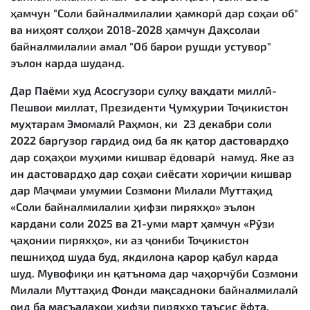
ҳамчун "Соли байналмилалии ҳамкорӣ дар соҳаи об"
ва ниҳоят солҳои 2018-2028 ҳамчун Даҳсолаи
байналмилалии амал "Об барои рушди устувор"
эълон карда шуданд.
Дар Паёми худ Асосгузори сулҳу ваҳдати миллӣ-
Пешвои миллат, Президенти Ҷумҳурии Тоҷикистон
муҳтарам Эмомалӣ Раҳмон, ки 23 декабри соли
2022 баргузор гардид оид ба як қатор дастовардҳо
дар соҳаҳои муҳими кишвар ёдоварӣ намуд. Яке аз
ин дастовардҳо дар соҳаи сиёсати хориҷии кишвар
дар Маҷмаи умумии Созмони Милали Муттаҳид
«Соли байналмилалии ҳифзи пиряхҳо» эълон
кардани соли 2025 ва 21-уми март ҳамчун «Рӯзи
ҷаҳонии пиряхҳо», ки аз ҷониби Тоҷикистон
пешниҳод шуда буд, якдилона қарор қабул карда
шуд. Мувофиқи ин қатънома дар чаҳорчӯби Созмони
Милали Муттаҳид Фонди мақсадноки байналмилалӣ
оид ба масъалаҳои ҳифзи пиряхҳо таъсис ёфта,