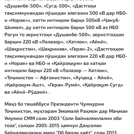
«Душанбе-500», «Суғд-500», «Дастгоҳи
тақсимкунандаи пӯшидаи элегазии 500 кВ дар НБО-
и «Норак»», хатти интиқоли барқи 500кВ «Ҷануб-
Шимол», ду хатти интиқоли барқи 500 кВ аз НБО
Роғун то зеристгоҳи «Душанбе-500», зеристгоҳҳои
барқии 220 кВ «Лолазор», «Хатлон», «Айнӣ»,
«Шаҳристон», «Шаҳринав», «Геран-2», «Дастгоҳҳои
тақсимкунандаи пӯшидаи элегазии 220 кВ дар НБО-
и «Норак» ва НБО-и «Қайроққум» ва хатҳои
интиқоли барқи 220 кВ «Лолазор — Хатлон»,
«Тоҷикистон — Афғонистон», «Хуҷанд – Айнӣ»,
«Қайроқум-Ашт», «Геран-Румӣ», «Қайроқум-Суғд»
ва «Айнӣ–Рӯдакӣ» .
Маҳз бо ташаббуси Президенти Ҷумҳурии
Тоҷикистон, муҳтарам Эмомалӣ Раҳмон дар Маҷмаи
Умумии СММ соли 2003 "Соли байналмилалии оби
тоза", солҳои 2005-2015 ҳамчун Даҳсолаи
байналмилалии амал "Об барои ҳаёт", соли 2013