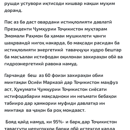
рушди устувори иқтисоди кишвар нақши муҳим
доранд.
Пас аз ба даст овардани истиқлолияти давлатӣ
Президенти Ҷумҳурии Тоҷикистон муҳтарам
Эмомали Раҳмон ба ҳамаи мушкилоти ҷанги
шаҳрвандӣ нигоҳ накарда, бо мақсади расидан ба
истиқлолияти энергетикӣ таваҷҷуҳи худро бештар
ба масъалаи истифодаи оқилонаи захираҳои обӣ ва
гидроэнергетикӣ равона намуд.
Гарчанде беш аз 60 фоизи захираҳои обии
минтақаи Осиёи Марказӣ дар Тоҷикистон маҳфуз
аст, Ҳукумати Ҷумҳурии Тоҷикистон сиёсати
истифодабарии мақсадноки ин неъмати бебаҳои
табииро дар ҳамкории муфиди давлатҳо ин
минтақа ва ҷаҳон ба роҳ мондааст.
Бояд қайд намуд, ки 95%- и барқ дар Тоҷикистон
тавассути неругоҳҳои барқи обӣ истеҳсол карда