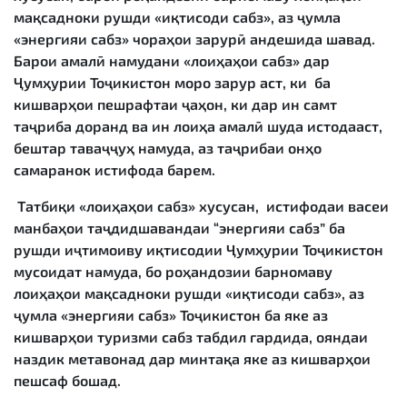
мақсадноки рушди «иқтисоди сабз», аз ҷумла
«энергияи сабз» чораҳои зарурӣ андешида шавад.
Барои амалӣ намудани «лоиҳаҳои сабз» дар
Ҷумҳурии Тоҷикистон моро зарур аст, ки ба
кишварҳои пешрафтаи ҷаҳон, ки дар ин самт
таҷриба доранд ва ин лоиҳа амалӣ шуда истодааст,
бештар таваҷҷуҳ намуда, аз таҷрибаи онҳо
самаранок истифода барем.
Татбиқи «лоиҳаҳои сабз» хусусан, истифодаи васеи
манбаҳои таҷдидшавандаи “энергияи сабз” ба
рушди иҷтимоиву иқтисодии Ҷумҳурии Тоҷикистон
мусоидат намуда, бо роҳандозии барномаву
лоиҳаҳои мақсадноки рушди «иқтисоди сабз», аз
ҷумла «энергияи сабз» Тоҷикистон ба яке аз
кишварҳои туризми сабз табдил гардида, ояндаи
наздик метавонад дар минтақа яке аз кишварҳои
пешсаф бошад.