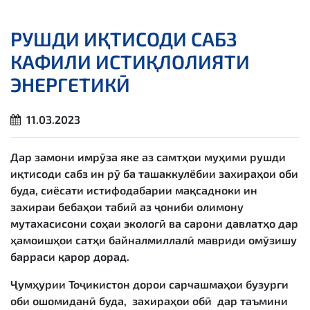
РУШДИ ИҚТИСОДИ САБЗ
КАФИЛИ ИСТИҚЛОЛИЯТИ
ЭНЕРГЕТИКӢ
11.03.2023
Дар замони имрӯза яке аз самтҳои муҳими рушди
иқтисоди сабз ин рӯ ба ташаккулёбии захираҳои оби
буда, сиёсати истифодабарии мақсадноки ин
захираи бебаҳои табиӣ аз ҷониби олимону
мутахасисони соҳаи экологӣ ва сарони давлатҳо дар
ҳамоишҳои сатҳи байналмиллалӣ мавриди омӯзишу
барраси қарор дорад.
Ҷумҳурии Тоҷикистон дорои сарчашмаҳои бузурги
оби ошомиданӣ буда, захираҳои обӣ дар таъмини