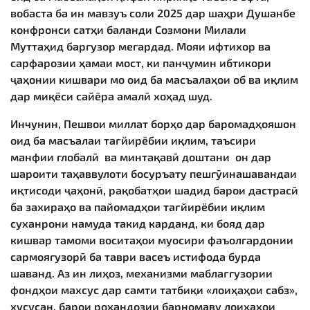
вобаста ба ин мавзуъ соли 2025 дар шаҳри Душанбе
конфронси сатҳи баланди Созмони Милали
Муттаҳид баргузор мегардад. Мояи ифтихор ва
сарфарозии ҳамаи мост, ки панҷумин ибтикори
ҷаҳонии кишвари мо оид ба масъалаҳои об ва иқлим
дар миқёси сайёра амалӣ хоҳад шуд.
Инчунин, Пешвои миллат борҳо дар баромадҳояшон
оид ба масъалаи тағйирёбии иқлим, таъсири
манфии глобалӣ ва минтақавӣ доштани он дар
шароити таҳаввулоти босуръату пешгӯинашавандаи
иқтисоди ҷаҳонӣ, рақобатҳои шадид барои дастрасӣ
ба захираҳо ва пайомадҳои тағйирёбии иқлим
суханрони намуда такид карданд, ки бояд дар
кишвар тамоми воситаҳои муосири фаъолгардонии
сармоягузорӣ ба таври васеъ истифода бурда
шаванд. Аз ин лиҳоз, механизми маблағгузории
фондҳои махсус дар самти татбиқи «лоиҳаҳои сабз»,
хусусан, барои роҳандозии барномаву лоиҳаҳои