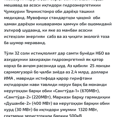
мешавад ва асоси иқтидори гидроэнергетикии
Ҷумҳурии Тоҷикистонро оби дарёҳо ташкил
медиҳанд. Мувофиқи стандартҳои ҷаҳонӣ оби
ҳамаи дарёҳои кишварамон ҳамчун оби ошомиданӣ
эътироф шудаанд, ки яке аз манбаи асосии
истеҳсоли энергияи сабз ва аз ҷиҳати экологӣ тоза
ба шумор мераванд.
Тӯли 32 соли истиқлолият дар самти бунёди НБО ва
азхудкунии захираҳои гидроэнргетикӣ як қатор
корҳо ба анҷом расонида шуд. Аз қабили 25 лоиҳаи
сармоягузорӣ бо ҷалби зиёда аз 2,4 млрд. доллари
ИМА , мавриди истифода қарор гирифтани
иқтидорҳои нави тавлиди неруи барқ ба монанди
неругоҳҳои барқи обии «Сангтӯда-1» (670МВт),
«Сангтӯда-2» (220МВт), Маркази барқу гармидиҳии
«Душанбе-2» (400 МВт) ва неругоҳҳои барқии обии
хурд (30 МВт) бо иқтидори умумии 1320 МВт,
сохтмони зеристгоҳҳои барқии 500кВ