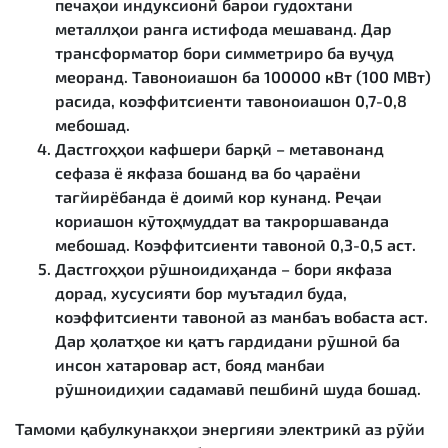
печаҳои индуксионӣ барои гудохтани
металлҳои ранга истифода мешаванд. Дар
трансформатор бори симметриро ба вуҷуд
меоранд. Тавоноиашон ба 100000 кВт (100 МВт)
расида, коэффитсиенти тавоноиашон 0,7-0,8
мебошад.
Дастгоҳҳои кафшери барқӣ – метавонанд
сефаза ё якфаза бошанд ва бо ҷараёни
тағйирёбанда ё доимӣ кор кунанд. Реҷаи
кориашон кӯтоҳмуддат ва такроршаванда
мебошад. Коэффитсиенти тавоноӣ 0,3-0,5 аст.
Дастгоҳҳои рӯшноидиҳанда – бори якфаза
дорад, хусусияти бор муътадил буда,
коэффитсиенти тавоноӣ аз манбаъ вобаста аст.
Дар ҳолатҳое ки қатъ гардидани рӯшноӣ ба
инсон хатаровар аст, бояд манбаи
рӯшноидиҳии садамавӣ пешбинӣ шуда бошад.
Тамоми қабулкунакҳои энергияи электрикӣ аз рӯйи