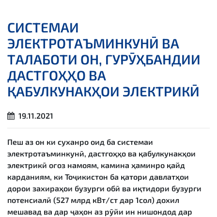
СИСТЕМАИ
ЭЛЕКТРОТАЪМИНКУНӢ ВА
ТАЛАБОТИ ОН, ГУРӮҲБАНДИИ
ДАСТГОҲҲО ВА
ҚАБУЛКУНАКҲОИ ЭЛЕКТРИКӢ
19.11.2021
Пеш аз он ки суханро оид ба системаи
электротаъминкунӣ, дастгоҳҳо ва қабулкунакҳои
электрикӣ оғоз намоям, камина ҳаминро қайд
карданиям, ки Тоҷикистон ба қатори давлатҳои
дорои захираҳои бузурги обӣ ва иқтидори бузурги
потенсиалӣ (527 млрд кВт/ст дар 1сол) дохил
мешавад ва дар ҷаҳон аз рӯйи ин нишондод дар