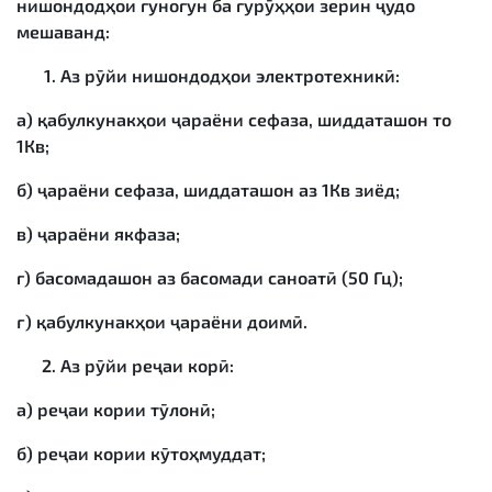
нишондодҳои гуногун ба гурӯҳҳои зерин ҷудо
мешаванд:
Аз рӯйи нишондодҳои электротехникӣ:
а) қабулкунакҳои ҷараёни сефаза, шиддаташон то
1Кв;
б) ҷараёни сефаза, шиддаташон аз 1Кв зиёд;
в) ҷараёни якфаза;
г) басомадашон аз басомади саноатӣ (50 Гц);
ғ) қабулкунакҳои ҷараёни доимӣ.
Аз рӯйи реҷаи корӣ:
а) реҷаи кории тӯлонӣ;
б) реҷаи кории кӯтоҳмуддат;