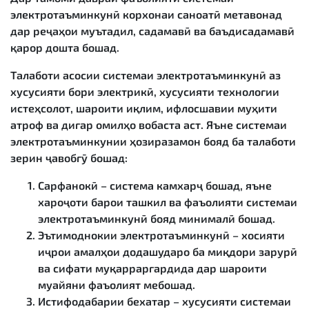
электротаъминкунӣ корхонаи саноатӣ метавонад
дар реҷаҳои муътадил, садамавӣ ва баъдисадамавӣ
қарор дошта бошад.
Талаботи асосии системаи электротаъминкунӣ аз
хусусияти бори электрикӣ, хусусияти технологии
истеҳсолот, шароити иқлим, ифлосшавии муҳити
атроф ва дигар омилҳо вобаста аст. Яъне системаи
электротаъминкунии ҳозиразамон бояд ба талаботи
зерин ҷавобгӯ бошад:
Сарфанокӣ – система камхарҷ бошад, яъне
хароҷоти барои ташкил ва фаъолияти системаи
электротаъминкунӣ бояд минималӣ бошад.
Эътимоднокии электротаъминкунӣ – хосияти
иҷрои амалҳои додашударо ба миқдори зарурӣ
ва сифати муқарраргардида дар шароити
муайяни фаъолият мебошад.
Истифодабарии бехатар – хусусияти системаи