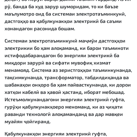
рӯ, банда ба худ зарур шуморидам, то ки баъзе
маълумотро оид ба системаи электротаъминкунӣ,
дастгоҳҳо ва қабулкунакҳои электрикӣ ба саъми
хонандагон расонида бошам.
Системаи электротаъминкунӣ
маҷмӯи дастгоҳҳои
электрикии бо ҳам алоқаманд, ки барои таъминоти
истифодабарандагон бо энергияи электрикӣ ба
миқдори зарурӣ ва сифати мувофиқ хизмат
менамояд. Система аз зеристгоҳҳои таъминкунанда,
тақсимкунанда, трансформатор, табдилдиҳанда ва
шабакаҳои онҳоро ба ҳам пайвасткунанда, ки дорои
хатҳои кабелӣ ва ҳавоӣ ҳастанд, иборат мебошад.
Истеъмолкунандагони энергияи электрикӣ гуфта,
гурӯҳи қабулкунакҳоеро меноманд, ки аз ҷиҳати
раванди технологӣ алоқаманданд ва дар мавқеи
муайян ҷойгиранд.
Қабулкунакҳои энергияи электрикӣ
гуфта,