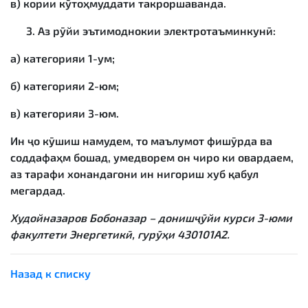
в) кории кӯтоҳмуддати такроршаванда.
Аз рӯйи эътимоднокии электротаъминкунӣ:
а) категорияи 1-ум;
б) категорияи 2-юм;
в) категорияи 3-юм.
Ин ҷо кӯшиш намудем, то маълумот фишӯрда ва
соддафаҳм бошад, умедворем он чиро ки овардаем,
аз тарафи хонандагони ин нигориш хуб қабул
мегардад.
Худойназаров Бобоназар – донишҷӯйи курси 3-юми
факултети Энергетикӣ, гурӯҳи 430101А2.
Назад к списку