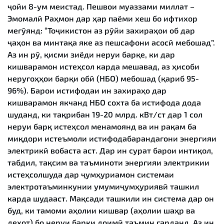
ҷойи 8-ум меистад. Пешвои муаззами миллат –
Эмомалӣ Раҳмон дар ҳар паёми хеш бо ифтихор
мегӯянд:
“Тоҷикистон аз рӯйи захираҳои об дар
ҷаҳон ва минтақа яке аз пешсафони асосӣ мебошад”.
Аз ин рӯ, қисми зиёди неруи барқе, ки дар
кишварамон истеҳсол карда мешавад, аз ҳисоби
неругоҳҳои барқи обӣ (НБО) мебошад (қариб 95-
96%). Барои истифодаи ин захираҳо дар
кишварамон якчанд НБО сохта ба истифода дода
шуданд, ки тақрибан 19-20 млрд. кВт/ст дар 1 сол
неруи барқ истеҳсол менамоянд ва ин рақам ба
миқдори истеъмоли истифодабарандагони энергияи
электрикӣ вобаста аст. Дар ин сурат барои интиқол,
табдил, тақсим ва таъминоти энергияи электрикии
истеҳсолшуда дар ҷумҳуриамон системаи
электротаъминкунии умумиҷумҳуриявӣ ташкил
карда шудааст. Мақсади ташкили ин система дар он
буд, ки тамоми аҳолии кишвар (аҳолии шаҳр ва
деҳот) бо неруи барқи доимӣ таъмин гарданд. Аз ин