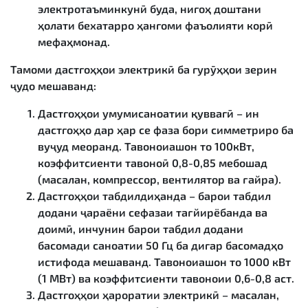
электротаъминкунӣ буда, нигоҳ доштани
ҳолати бехатарро ҳангоми фаъолияти корӣ
мефаҳмонад.
Тамоми дастгоҳҳои электрикӣ ба гурӯҳҳои зерин
ҷудо мешаванд:
Дастгоҳҳои умумисаноатии қуввагӣ – ин
дастгоҳҳо дар ҳар се фаза бори симметриро ба
вуҷуд меоранд. Тавоноиашон то 100кВт,
коэффитсиенти тавоноӣ 0,8-0,85 мебошад
(масалан, компрессор, вентилятор ва ғайра).
Дастгоҳҳои табдилдиҳанда – барои табдил
додани ҷараёни сефазаи тағйирёбанда ва
доимӣ, инчунин барои табдил додани
басомади саноатии 50 Гц ба дигар басомадҳо
истифода мешаванд. Тавоноиашон то 1000 кВт
(1 МВт) ва коэффитсиенти тавоноии 0,6-0,8 аст.
Дастгоҳҳои ҳароратии электрикӣ – масалан,