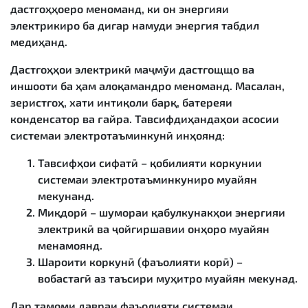
дастгоҳҳоеро меноманд, ки он энергияи
электрикиро ба дигар намуди энергия табдил
медиҳанд.
Дастгоҳҳои электрикӣ
маҷмӯи дастгощщо ва
иншооти ба ҳам алоқамандро меноманд. Масалан,
зеристгоҳ, хати интиқоли барқ, батереяи
конденсатор ва ғайра. Тавсифдиҳандаҳои асосии
системаи электротаъминкунӣ инҳоянд:
Тавсифҳои сифатӣ – қобилияти коркунии
системаи электротаъминкуниро муайян
мекунанд.
Миқдорӣ – шумораи қабулкунакҳои энергияи
электрикӣ ва ҷойгиршавии онҳоро муайян
менамоянд.
Шароити коркунӣ (фаъолияти корӣ) –
вобастагӣ аз таъсири муҳитро муайян мекунад.
Дар тамоми давраи фаъолияти системаи