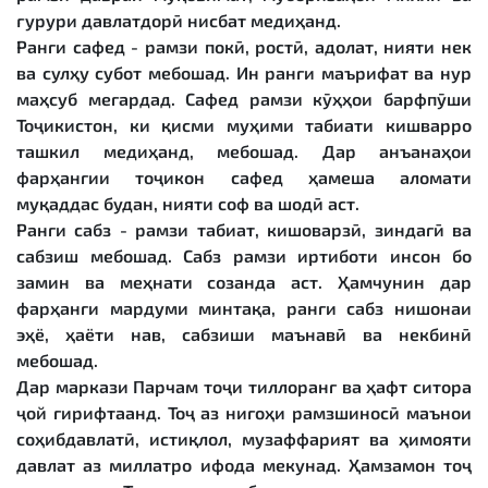
ғурури давлатдорӣ нисбат медиҳанд.
Ранги сафед - рамзи покӣ, ростӣ, адолат, нияти нек
ва сулҳу субот мебошад. Ин ранги маърифат ва нур
маҳсуб мегардад. Сафед рамзи кӯҳҳои барфпӯши
Тоҷикистон, ки қисми муҳими табиати кишварро
ташкил медиҳанд, мебошад. Дар анъанаҳои
фарҳангии тоҷикон сафед ҳамеша аломати
муқаддас будан, нияти соф ва шодӣ аст.
Ранги сабз - рамзи табиат, кишоварзӣ, зиндагӣ ва
сабзиш мебошад. Сабз рамзи иртиботи инсон бо
замин ва меҳнати созанда аст. Ҳамчунин дар
фарҳанги мардуми минтақа, ранги сабз нишонаи
эҳё, ҳаёти нав, сабзиши маънавӣ ва некбинӣ
мебошад.
Дар маркази Парчам тоҷи тиллоранг ва ҳафт ситора
ҷой гирифтаанд. Тоҷ аз нигоҳи рамзшиносӣ маънои
соҳибдавлатӣ, истиқлол, музаффарият ва ҳимояти
давлат аз миллатро ифода мекунад. Ҳамзамон тоҷ