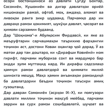
осори бостоншиносӣ аз давлати Суғду Бохтар,
Сосониён, Кушониён ва дигар давлатҳои ориёӣ
нишонаҳои рамзӣ, офтоб, моҳ, аждаҳо, аломат ва
ливоҳои ранга зикр шудаанд. Парчамҳо дар ин
давраҳо рамзи ҳокимият, шукӯҳи давлат, ҷасорат ва
ҳимояи сарзамин будаанд.
Дар “Шоҳнома”-и Абулқосим Фирдавсӣ, ки яке аз
маъруфтарин сарчашмаҳои таърихию фарҳангии
тоҷикон аст, достони Коваи оҳангар ҷой дорад. Ӯ аз
матои дар тан доштаро, ки «Дирафши Ковиёнӣ» ном
гирифт, парчами мубориза сохт ва мардумро бар
зидди зулм муттаҳид кард. Ин дирафш садсолаҳо
ҳамчун рамзи давлатдорӣ ва ҳиммати миллӣ
шинохта мешуд. Маҳз ҳамин анъанаҳои рамзидиҳӣ
ба давлатдории баъдии тоҷикон таъсири амиқ
гузоштанд.
Дар давраи Сомониён (асрҳои IX–X), ки поягузори
давлати миллии тоҷикон маҳсуб меёбад, парчами
заррин ва сурх рамзи соҳибдавлатӣ, шуҷоат ва