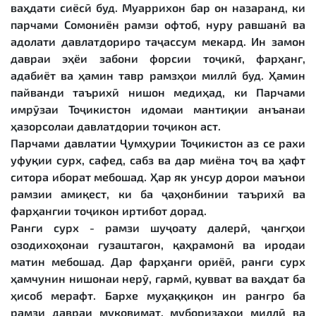
ваҳдати сиёсӣ буд. Муаррихон бар он назаранд, ки
парчами Сомониён рамзи офтоб, нуру равшанӣ ва
адолати давлатдориро таҷассум мекард. Ин замон
давраи эҳёи забони форсии тоҷикӣ, фарҳанг,
адабиёт ва ҳамин тавр рамзҳои миллӣ буд. Ҳамин
пайванди таърихӣ нишон медиҳад, ки Парчами
имрӯзаи Тоҷикистон идомаи мантиқии анъанаи
ҳазорсолаи давлатдории тоҷикон аст.
Парчами давлатии Ҷумҳурии Тоҷикистон аз се рахи
уфуқии сурх, сафед, сабз ва дар миёна тоҷ ва ҳафт
ситора иборат мебошад. Ҳар як унсур дорои маънои
рамзии амиқест, ки ба ҷаҳонбинии таърихӣ ва
фарҳангии тоҷикон иртибот дорад.
Ранги сурх - рамзи шуҷоату далерӣ, ҷангҳои
озодихоҳонаи гузаштагон, қаҳрамонӣ ва иродаи
матин мебошад. Дар фарҳанги ориёӣ, ранги сурх
ҳамчунин нишонаи нерӯ, гармӣ, қувват ва ваҳдат ба
ҳисоб мерафт. Бархе муҳаққиқон ин рангро ба
рамзи давраи муқовимат, муборизаҳои миллӣ ва