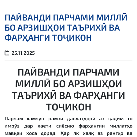
ПАЙВАНДИ ПАРЧАМИ МИЛЛӢ
БО АРЗИШҲОИ ТАЪРИХӢ ВА
ФАРҲАНГИ ТОҶИКОН
25.11.2025
ПАЙВАНДИ ПАРЧАМИ
МИЛЛӢ БО АРЗИШҲОИ
ТАЪРИХӢ ВА ФАРҲАНГИ
ТОҶИКОН
Парчам ҳамчун рамзи давлатдорӣ аз қадим то
имрӯз дар ҳаёти сиёсию фарҳангии миллатҳо
мавқеи хоса дорад. Ҳар як халқ аз рангҳо ва