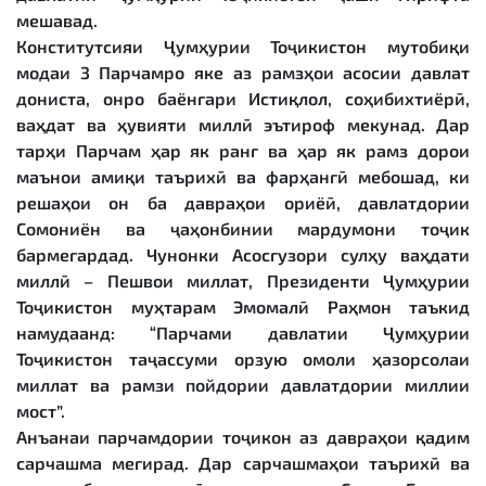
мешавад.
Конститутсияи Ҷумҳурии Тоҷикистон мутобиқи
модаи 3 Парчамро яке аз рамзҳои асосии давлат
дониста, онро баёнгари Истиқлол, соҳибихтиёрӣ,
ваҳдат ва ҳувияти миллӣ эътироф мекунад. Дар
тарҳи Парчам ҳар як ранг ва ҳар як рамз дорои
маънои амиқи таърихӣ ва фарҳангӣ мебошад, ки
решаҳои он ба давраҳои ориёӣ, давлатдории
Сомониён ва ҷаҳонбинии мардумони тоҷик
бармегардад. Чунонки Асосгузори сулҳу ваҳдати
миллӣ – Пешвои миллат, Президенти Ҷумҳурии
Тоҷикистон муҳтарам Эмомалӣ Раҳмон таъкид
намудаанд: “Парчами давлатии Ҷумҳурии
Тоҷикистон таҷассуми орзую омоли ҳазорсолаи
миллат ва рамзи пойдории давлатдории миллии
мост”.
Анъанаи парчамдории тоҷикон аз давраҳои қадим
сарчашма мегирад. Дар сарчашмаҳои таърихӣ ва