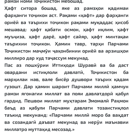
рамзи номи Тоҷикистон мебошад.
Ҳафт ситора бошад, яке аз рамзҳои қадимаи
фарҳанги тоҷикон аст. Рақами «ҳафт» дар фарҳанги
ориёӣ ва таърихи тоҷикон рақами муқаддас ҳисоб
мешавад: ҳафт қабати осмон, ҳафт иқлим, ҳафт
муъҷиза, ҳафт дарё, ҳафт сайяр, ҳафт минтақаи
таърихии тоҷикон. Ҳамин тавр, тарҳи Парчами
Тоҷикистон маҷмӯи ҷаҳонбинии ориёӣ ва арзишҳои
миллиро дар худ таҷассум мекунад.
Пас аз пошхӯрии Иттиҳоди Шуравӣ ва ба даст
овардани истиқлоли давлатӣ, Тоҷикистон ба
марҳилаи нав, вале бисёр душвори таърих қадам
гузошт. Дар ҳамин шароит Парчами миллӣ ҳамчун
рамзи ягонагии миллат ва пояи давлатдорӣ қабул
гардид. Пешвои миллат муҳтарам Эмомалӣ Раҳмон
баъд аз қабули Парчами давлати тозаистиқлол
таъкид мекунанд: «Парчами миллӣ моро ба ваҳдат
ва созандагӣ даъват мекунад ва нерӯи маънавии
миллатро муттаҳид месозад.»