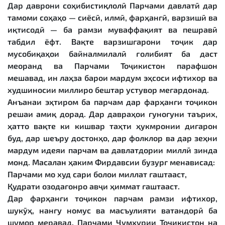
Дар даврони соҳибистиқлолӣ Парчами давлатӣ дар
тамоми соҳаҳо — сиёсӣ, илмӣ, фарҳангӣ, варзишӣ ва
иқтисодӣ — ба рамзи муваффақият ва пешравӣ
табдил ёфт. Вақте варзишгарони тоҷик дар
мусобиқаҳои байналмилалӣ ғолибият ба даст
меоранд ва Парчами Тоҷикистон парафшон
мешавад, ин лаҳза барои мардум эҳсоси ифтихор ва
худшиносии миллиро бештар устувор мегардонад.
Анъанаи эҳтиром ба парчам дар фарҳанги тоҷикон
решаи амиқ дорад. Дар давраҳои гуногуни таърих,
ҳатто вақте ки кишвар таҳти ҳукмронии дигарон
буд, дар шеъру достонҳо, дар фолклор ва дар зеҳни
мардум идеяи парчам ва давлатдории миллӣ зинда
монд. Масалан ҳаким Фирдавсии бузург менависад:
Парчами мо худ сари болои миллат гаштааст,
Қудрати озодагонро авҷи ҳиммат гаштааст.
Дар фарҳанги тоҷикон парчам рамзи ифтихор,
шукӯҳ, нангу номус ва масъулияти ватандорӣ ба
шумор меравад. Парчами Ҷумҳурии Тоҷикистон на