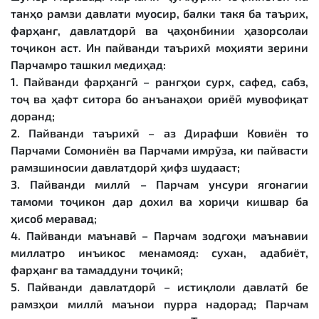
танҳо рамзи давлати муосир, балки такя ба таърих,
фарҳанг, давлатдорӣ ва ҷаҳонбинии ҳазорсолаи
тоҷикон аст. Ин пайванди таърихӣ моҳияти зерини
Парчамро ташкил медиҳад:
1. Пайванди фарҳангӣ – рангҳои сурх, сафед, сабз,
тоҷ ва ҳафт ситора бо анъанаҳои ориёӣ мувофиқат
доранд;
2. Пайванди таърихӣ – аз Дирафши Ковиён то
Парчами Сомониён ва Парчами имрӯза, ки пайвасти
рамзшиносии давлатдорӣ ҳифз шудааст;
3. Пайванди миллӣ – Парчам унсури ягонагии
тамоми тоҷикон дар дохил ва хориҷи кишвар ба
ҳисоб меравад;
4. Пайванди маънавӣ – Парчам зодгоҳи маънавии
миллатро инъикос менамояд: сухан, адабиёт,
фарҳанг ва тамаддуни тоҷикӣ;
5. Пайванди давлатдорӣ – истиқлоли давлатӣ бе
рамзҳои миллӣ маънои пурра надорад; Парчам