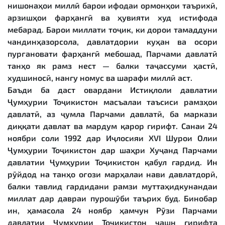
нишонаҳои миллӣ барои ифодаи ормонҳои таърихӣ,
арзишҳои фарҳангӣ ва ҳувияти худ истифода
мебарад. Барои миллати тоҷик, ки дорои тамаддуни
чандинҳазорсола, давлатдории куҳан ва осори
пурғановати фарҳангӣ мебошад, Парчами давлатӣ
танҳо як рамз нест — балки таҷассуми ҳастӣ,
худшиносӣ, нангу номус ва шарафи миллӣ аст.
Баъди ба даст овардани Истиқлоли давлатии
Ҷумҳурии Тоҷикистон масъалаи таъсиси рамзҳои
давлатӣ, аз ҷумла Парчами давлатӣ, ба маркази
диққати давлат ва мардум қарор гирифт. Санаи 24
ноябри соли 1992 дар Иҷлосияи XVI Шурои Олии
Ҷумҳурии Тоҷикистон дар шаҳри Хуҷанд Парчами
давлатии Ҷумҳурии Тоҷикистон қабул гардид. Ин
рӯйдод на танҳо оғози марҳалаи нави давлатдорӣ,
балки тавлид гардидани рамзи муттаҳидкунандаи
миллат дар давраи пурошӯби таърих буд. Бинобар
ин, ҳамасола 24 ноябр ҳамчун Рӯзи Парчами
давлатии Ҷумҳурии Тоҷикистон ҷашн гирифта