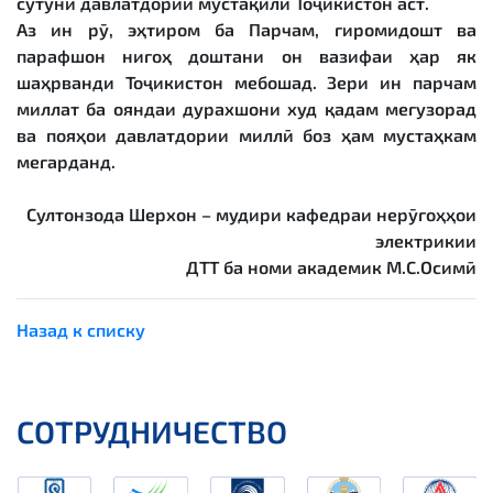
сутуни давлатдории мустақили Тоҷикистон аст.
Аз ин рӯ, эҳтиром ба Парчам, гиромидошт ва
парафшон нигоҳ доштани он вазифаи ҳар як
шаҳрванди Тоҷикистон мебошад. Зери ин парчам
миллат ба ояндаи дурахшони худ қадам мегузорад
ва пояҳои давлатдории миллӣ боз ҳам мустаҳкам
мегарданд.
Султонзода Шерхон – мудири кафедраи нерӯгоҳҳои
электрикии
ДТТ ба номи академик М.С.Осимӣ
Назад к списку
СОТРУДНИЧЕСТВО