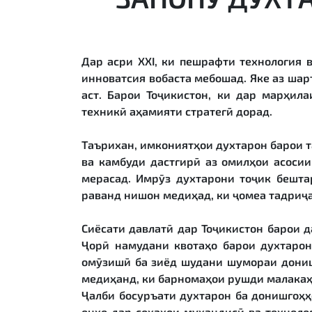
Дар асри XXI, ки пешрафти технология 
инноватсия вобаста мебошад. Яке аз шар
аст. Барои Тоҷикистон, ки дар марҳил
техникӣ аҳамияти стратегӣ дорад.
Таърихан, имкониятҳои духтарон барои та
ва камбуди дастгирӣ аз омилҳои асосии
мерасад. Имрӯз духтарони тоҷик бешта
раванд нишон медиҳад, ки ҷомеа тадриҷ
Сиёсати давлатӣ дар Тоҷикистон барои д
Ҷорӣ намудани квотаҳо барои духтарон
омӯзишӣ ба зиёд шудани шумораи дониш
медиҳанд, ки барномаҳои рушди малакаҳ
Ҷалби босуръати духтарон ба донишгоҳҳ
онҳо дар соҳаҳои муҳандисӣ ва технол