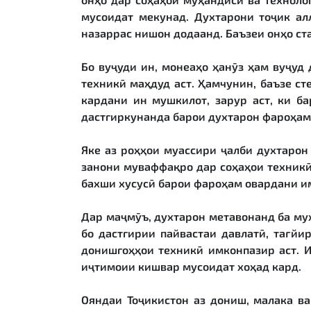
мусоидат мекунад. Духтарони тоҷик ал
назаррас нишон додаанд. Баъзеи онҳо ст
Бо вуҷуди ин, монеаҳо ҳанӯз ҳам вуҷуд 
техникӣ маҳдуд аст. Ҳамчунин, баъзе с
кардани ин мушкилот, зарур аст, ки б
дастгиркунанда барои духтарон фароҳам
Яке аз роҳҳои муассири ҷалби духтаро
занони муваффақро дар соҳаҳои техникӣ
бахши хусусӣ барои фароҳам овардани и
Дар маҷмӯъ, духтарон метавонанд ба му
бо дастгирии пайвастаи давлатӣ, тағй
донишгоҳҳои техникӣ имконпазир аст. И
иҷтимоии кишвар мусоидат хоҳад кард.
Ояндаи Тоҷикистон аз дониш, малака ва