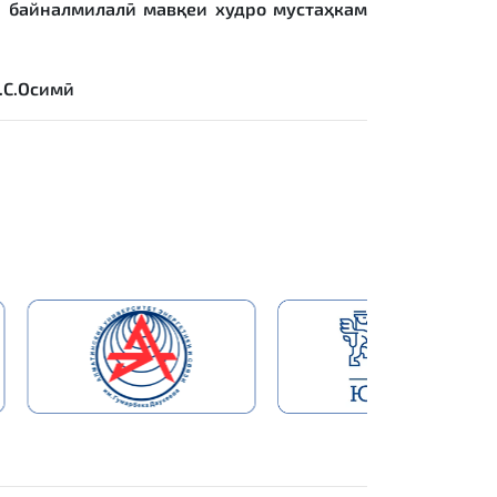
и байналмилалӣ мавқеи худро мустаҳкам
.С.Осимӣ