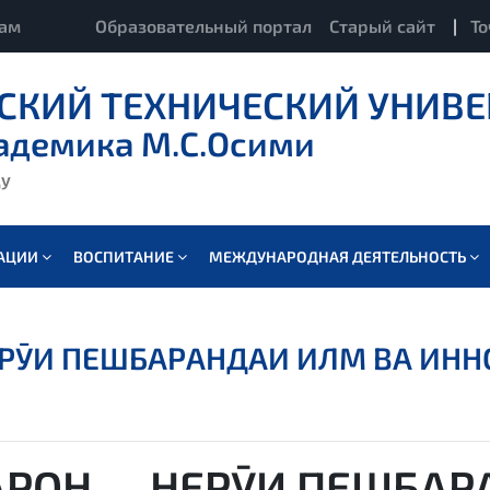
кам
Образовательный портал
Старый сайт
|
То
СКИЙ ТЕХНИЧЕСКИЙ УНИВЕ
адемика М.С.Осими
ду
ВАЦИИ
ВОСПИТАНИЕ
МЕЖДУНАРОДНАЯ ДЕЯТЕЛЬНОСТЬ
ЕРӮИ ПЕШБАРАНДАИ ИЛМ ВА ИНН
АРОН — НЕРӮИ ПЕШБАР