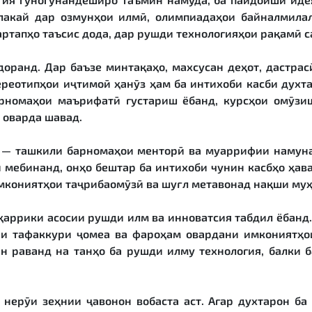
лакай дар озмунҳои илмӣ, олимпиадаҳои байналмила
артапҳо таъсис дода, дар рушди технологияҳои рақамӣ с
доранд. Дар баъзе минтақаҳо, махсусан деҳот, дастра
тереотипҳои иҷтимоӣ ҳанӯз ҳам ба интихоби касби духт
арномаҳои маърифатӣ густариш ёбанд, курсҳои омӯзи
 оварда шавад.
н — ташкили барномаҳои менторӣ ва муаррифии намун
 мебинанд, онҳо бештар ба интихоби чунин касбҳо ҳав
мкониятҳои таҷрибаомӯзӣ ва шуғл метавонад нақши муҳ
ҳаррики асосии рушди илм ва инноватсия табдил ёбанд.
ири тафаккури ҷомеа ва фароҳам овардани имкониятҳои
н раванд на танҳо ба рушди илму технология, балки 
 нерӯи зеҳнии ҷавонон вобаста аст. Агар духтарон ба