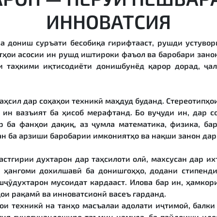
ИННОВАТСИЯ
ва дониш суръати бесобиқа гирифтааст, рушди устувор
тҳои асосии ин рушд иштироки фаъол ва баробари зано
аи таҳкими иқтисодиёти донишбунёд қарор дорад, ҷа
ҳсил дар соҳаҳои техникӣ маҳдуд буданд. Стереотипҳои
 ин вазъият ба ҳисоб мерафтанд. Бо вуҷуди ин, дар с
р ба фанҳои дақиқ, аз ҷумла математика, физика, ба
ан ба арзиши баробарии имкониятҳо ва нақши занон дар
астгирии духтарон дар таҳсилоти олӣ, махсусан дар и
 ҳангоми дохилшавӣ ба донишгоҳҳо, додани стипенд
ҷӯдухтарон мусоидат кардааст. Илова бар ин, ҳамкор
ои рақамӣ ва инноватсионӣ васеъ гарданд.
ои техникӣ на танҳо масъалаи адолати иҷтимоӣ, балки
огия гуногунандеширо таъмин намуда, ба пайдоиши иде