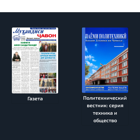
Политехнический
Газета
вестник: серия
техника и
общество