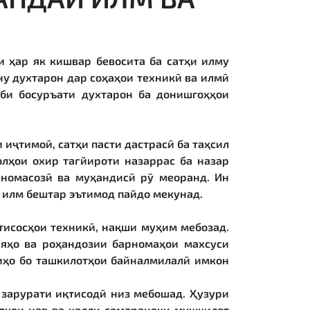
и ҳар як кишвар бевосита ба сатҳи илму
ну духтарон дар соҳаҳои техникӣ ва илмӣ
лби босуръати духтарон ба донишгоҳҳои
 иҷтимоӣ, сатҳи пасти дастрасӣ ба таҳсил
олҳои охир тағйироти назаррас ба назар
рномасозӣ ва муҳандисӣ рӯ меоранд. Ин
 илм бештар эътимод пайдо мекунад.
хтисосҳои техникӣ, нақши муҳим мебозад.
ияҳо ва роҳандозии барномаҳои махсуси
иҳо бо ташкилотҳои байналмилалӣ имкон
 зарурати иқтисодӣ низ мебошад. Ҳузури
яҳои нав ва ҳалли самараноки мушкилот