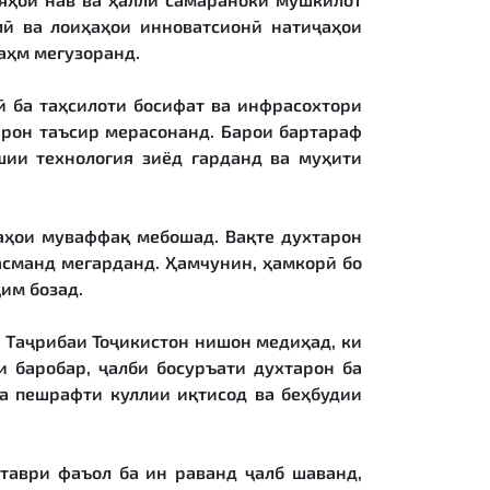
лӣ ва лоиҳаҳои инноватсионӣ натиҷаҳои
аҳм мегузоранд.
сӣ ба таҳсилоти босифат ва инфрасохтори
арон таъсир мерасонанд. Барои бартараф
шии технология зиёд гарданд ва муҳити
аҳои муваффақ мебошад. Вақте духтарон
асманд мегарданд. Ҳамчунин, ҳамкорӣ бо
им бозад.
 Таҷрибаи Тоҷикистон нишон медиҳад, ки
 баробар, ҷалби босуръати духтарон ба
ба пешрафти куллии иқтисод ва беҳбудии
 таври фаъол ба ин раванд ҷалб шаванд,