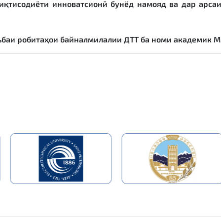
иқтисодиёти инноватсионӣ бунёд намояд ва дар арса
баи робитаҳои байналмилалии ДТТ ба номи академик М