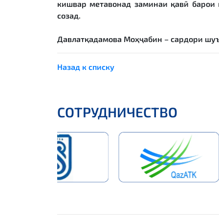
кишвар метавонад заминаи қавӣ барои 
созад.
Давлатқадамова Моҳҷабин – сардори шуъ
Назад к списку
СОТРУДНИЧЕСТВО