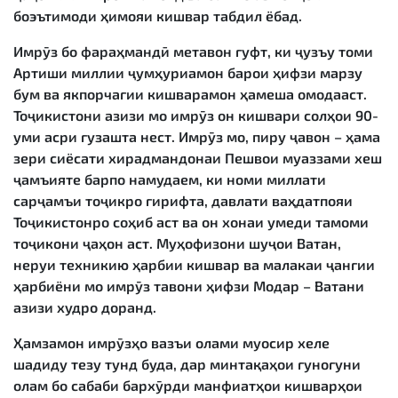
боэътимоди ҳимояи кишвар табдил ёбад.
Имрӯз бо фараҳмандӣ метавон гуфт, ки ҷузъу томи
Артиши миллии ҷумҳуриамон барои ҳифзи марзу
бум ва якпорчагии кишварамон ҳамеша омодааст.
Тоҷикистони азизи мо имрӯз он кишвари солҳои 90-
уми асри гузашта нест. Имрӯз мо, пиру ҷавон – ҳама
зери сиёсати хирадмандонаи Пешвои муаззами хеш
ҷамъияте барпо намудаем, ки номи миллати
сарҷамъи тоҷикро гирифта, давлати ваҳдатпояи
Тоҷикистонро соҳиб аст ва он хонаи умеди тамоми
тоҷикони ҷаҳон аст. Муҳофизони шуҷои Ватан,
неруи техникию ҳарбии кишвар ва малакаи ҷангии
ҳарбиёни мо имрӯз тавони ҳифзи Модар – Ватани
азизи худро доранд.
Ҳамзамон имрӯзҳо вазъи олами муосир хеле
шадиду тезу тунд буда, дар минтақаҳои гуногуни
олам бо сабаби бархӯрди манфиатҳои кишварҳои