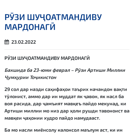
РӮЗИ ШУҶОАТМАНДИВУ
МАРДОНАГӢ
23.02.2022
РӮЗИ ШУҶОАТМАНДИВУ МАРДОНАГӢ
Ба
хшида ба 23-юми феврал
–
Рӯзи Артиши Миллии
Ҷумҳурии Тоҷикистон
29 сол дар назди саҳифаҳои таърих начандон вақти
тӯлонист, аммо дар ин муддат як ҷавон, як насл ба
воя расида, дар ҷамъият мавқеъ пайдо мекунад, ки
Артиши миллии мо низ дар ҳоли рушди тавоноист ва
мавқеи ҷаҳонии худро пайдо намудааст.
Ба мо насли миёнсолу калонсол маълум аст, ки ин