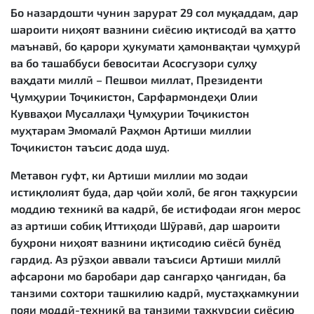
Бо назардошти чунин зарурат 29 сол муқаддам, дар
шароити ниҳоят вазнини сиёсию иқтисодӣ ва ҳатто
маънавӣ, бо қарори ҳукумати ҳамонвақтаи ҷумҳурӣ
ва бо ташаббуси бевоситаи Асосгузори сулҳу
ваҳдати миллӣ – Пешвои миллат, Президенти
Ҷумҳурии Тоҷикистон, Сарфармондеҳи Олии
Кувваҳои Мусаллаҳи Ҷумҳурии Тоҷикистон
муҳтарам Эмомалӣ Раҳмон Артиши миллии
Тоҷикистон таъсис дода шуд.
Метавон гуфт, ки Артиши миллии мо зодаи
истиқлолият буда, дар ҷойи холӣ, бе ягон таҳкурсии
моддию техникӣ ва кадрӣ, бе истифодаи ягон мерос
аз артиши собиқ Иттиҳоди Шӯравӣ, дар шароити
буҳрони ниҳоят вазнини иқтисодию сиёсӣ бунёд
гардид. Аз рӯзҳои аввали таъсиси Артиши миллӣ
афсарони мо баробари дар сангарҳо ҷангидан, ба
танзими сохтори ташкилию кадрӣ, мустаҳкамкунии
пояи моддӣ-техникӣ ва танзими таҳкурсии сиёсию