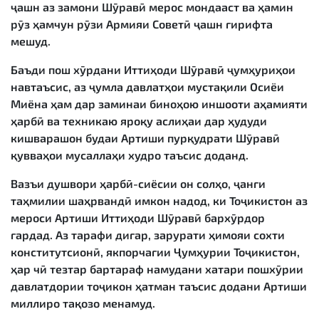
ҷашн аз замони Шӯравӣ мерос мондааст ва ҳамин
рӯз ҳамчун рӯзи Армияи Советӣ ҷашн гирифта
мешуд.
Баъди пош хӯрдани Иттиҳоди Шӯравӣ ҷумҳуриҳои
навтаъсис, аз ҷумла давлатҳои мустақили Осиёи
Миёна ҳам дар заминаи биноҳою иншооти аҳамияти
ҳарбӣ ва техникаю яроқу аслиҳаи дар ҳудуди
кишварашон будаи Артиши пурқудрати Шӯравӣ
қувваҳои мусаллаҳи худро таъсис доданд.
Вазъи душвори ҳарбӣ-сиёсии он солҳо, ҷанги
таҳмилии шаҳрвандӣ имкон надод, ки Тоҷикистон аз
мероси Артиши Иттиҳоди Шӯравӣ бархӯрдор
гардад. Аз тарафи дигар, зарурати ҳимояи сохти
конститутсионӣ, якпорчагии Ҷумҳурии Тоҷикистон,
ҳар чӣ тезтар бартараф намудани хатари пошхӯрии
давлатдории тоҷикон ҳатман таъсис додани Артиши
миллиро тақозо менамуд.