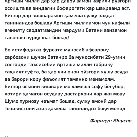
Артиши миллӣ дар ҳар давру замон кафили рӯзгори
осоишта ва зиндагии бофароғати ҳар шаҳрванд аст.
Бигзор дар кишварамон ҳамеша сулҳу ваҳдат
танинандоз бошаду Артиши миллиамон чун кафили
амнияту саодатмандии мардуми Ватани азизамон
тавоною пурқувват бошад!
Бо истифода аз фурсати муносиб афсарону
сарбозони шуҷои Ватанро ба муносибати 29-умин
солгарди таъсисёбии Артиши миллӣ табрику
таҳният гуфта, ба ҳар яки онон рӯзгори хушу осуда
ва барори кору фаъолият таманно менамоям.
Бигзор осмони кишвари мо ҳамеша софу беғубор,
хотири ҳамагон осудаву дастархони ҳар яки мову
Шумо пурнозу неъмат бошад, сулҳу амонӣ дар
Тоҷикистони азиз ҳамеша танинандоз боқӣ монад.
Фаридун Юнусов.