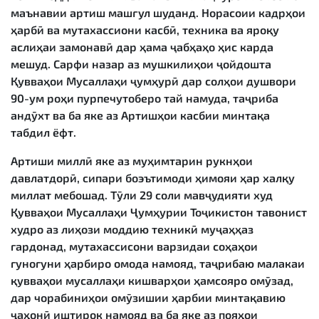
маънавии артиш машғул шуданд. Норасоии кадрҳои
ҳарбӣ ва мутахассиони касбӣ, техника ва яроқу
аслиҳаи замонавӣ дар ҳама ҷабҳаҳо ҳис карда
мешуд. Сарфи назар аз мушкилиҳои ҷойдошта
Қувваҳои Мусаллаҳи ҷумҳурӣ дар солҳои душвори
90-ум роҳи пурпечутоберо тай намуда, таҷриба
андӯхт ва ба яке аз Артишҳои касбии минтақа
табдил ёфт.
Артиши миллӣ яке аз муҳимтарин рукнҳои
давлатдорӣ, сипари боэътимоди ҳимояи ҳар халқу
миллат мебошад. Тӯли 29 соли мавҷудияти худ
Қувваҳои Мусаллаҳи Ҷумҳурии Тоҷикистон тавонист
худро аз лиҳози моддию техникӣ муҷаҳҳаз
гардонад, мутахассисони варзидаи соҳаҳои
гуногуни ҳарбиро омода намояд, таҷрибаю малакаи
қувваҳои мусаллаҳи кишварҳои ҳамсояро омӯзад,
дар чорабиниҳои омӯзишии ҳарбии минтақавию
ҷаҳонӣ иштирок намояд ва ба яке аз пояҳои