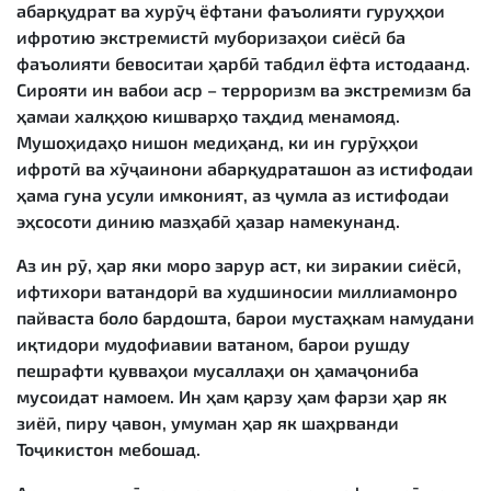
абарқудрат ва хурӯҷ ёфтани фаъолияти гуруҳҳои
ифротию экстремистӣ муборизаҳои сиёсӣ ба
фаъолияти бевоситаи ҳарбӣ табдил ёфта истодаанд.
Сирояти ин вабои аср – терроризм ва экстремизм ба
ҳамаи халқҳою кишварҳо таҳдид менамояд.
Мушоҳидаҳо нишон медиҳанд, ки ин гурӯҳҳои
ифротӣ ва хӯҷаинони абарқудраташон аз истифодаи
ҳама гуна усули имконият, аз ҷумла аз истифодаи
эҳсосоти динию мазҳабӣ ҳазар намекунанд.
Аз ин рӯ, ҳар яки моро зарур аст, ки зиракии сиёсӣ,
ифтихори ватандорӣ ва худшиносии миллиамонро
пайваста боло бардошта, барои мустаҳкам намудани
иқтидори мудофиавии ватаном, барои рушду
пешрафти қувваҳои мусаллаҳи он ҳамаҷониба
мусоидат намоем. Ин ҳам қарзу ҳам фарзи ҳар як
зиёӣ, пиру ҷавон, умуман ҳар як шаҳрванди
Тоҷикистон мебошад.