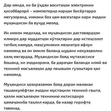
Дар оянда, ки ба ӯҳдаи воситаҳои электронии
ҳисоббарорӣ – компютерҳо корҳои бисёртарро
мегузоранд, имкони боз ҳам васеътари кори эҷодии
муҳандисон ба вуҷуд меояд.
Ин имкон медиҳад, ки муҳандисон дастовардҳои
илмиро дар муддатҳои кӯтоҳтарин дар истеҳсолот
татбиқ намуда, маҳсулнокии меҳнатро афзун
намоянд ва он омили баланд шудани некуаҳволии
халқ мегардад. Муҳандисон бояд мутахассисе
бошанд, ки эҷодкорона, ба дараҷаи баланди илмӣ ва
техникӣ масъалаҳои дар пешашон гузоштаро ҳал
намоянд.
Муҳандиси ҳозиразамон бояд дорои малакаи
ташаккулёфтаи эҷодии мустақили техникӣ гашта,
ҳалли масъалаҳои техникию иқтисодиро
ҳамаҷониба таҳлил карда, ба назар гирифта
тавонад.