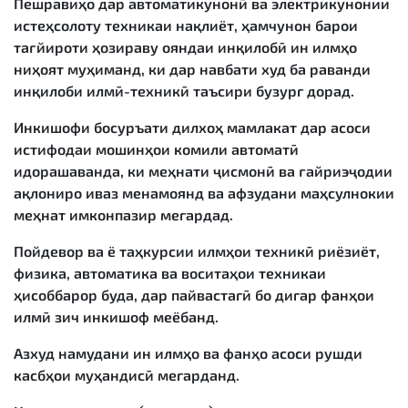
Пешравиҳо дар автоматикунонӣ ва электрикунонии
истеҳсолоту техникаи нақлиёт, ҳамчунон барои
тағйироти ҳозираву ояндаи инқилобӣ ин илмҳо
ниҳоят муҳиманд, ки дар навбати худ ба раванди
инқилоби илмӣ-техникӣ таъсири бузург дорад.
Инкишофи босуръати дилхоҳ мамлакат дар асоси
истифодаи мошинҳои комили автоматӣ
идорашаванда, ки меҳнати ҷисмонӣ ва ғайриэҷодии
ақлониро иваз менамоянд ва афзудани маҳсулнокии
меҳнат имконпазир мегардад.
Пойдевор ва ё таҳкурсии илмҳои техникӣ риёзиёт,
физика, автоматика ва воситаҳои техникаи
ҳисоббарор буда, дар пайвастагӣ бо дигар фанҳои
илмӣ зич инкишоф меёбанд.
Азхуд намудани ин илмҳо ва фанҳо асоси рушди
касбҳои муҳандисӣ мегарданд.