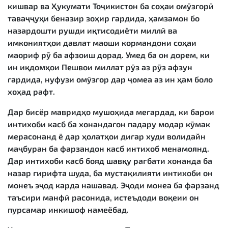
кишвар ва Ҳукумати Тоҷикистон ба соҳаи омӯзгорӣ
таваҷҷуҳи беназир зоҳир гардида, ҳамзамон бо
назардошти рушди иқтисодиёти миллӣ ва
имкониятҳои давлат маоши кормандони соҳаи
маориф рӯ ба афзоиш дорад. Умед ба он дорем, ки
ин иқдомҳои Пешвои миллат рӯз аз рӯз афзун
гардида, нуфузи омӯзгор дар ҷомеа аз ин ҳам боло
хоҳад рафт.
Дар бисёр мавридҳо мушоҳида мегардад, ки барои
интихоби касб ба хонандагон падару модар кӯмак
мерасонанд ё дар ҳолатҳои дигар худи волидайн
маҷбуран ба фарзандон касб интихоб менамоянд.
Дар интихоби касб бояд шавқу рағбати хонанда ба
назар гирифта шуда, ба мустақилияти интихоби он
монеъ эҷод карда нашавад. Эҷоди монеа ба фарзанд
таъсири манфӣ расонида, истеъдоди воқеии он
пурсамар инкишоф намеёбад.