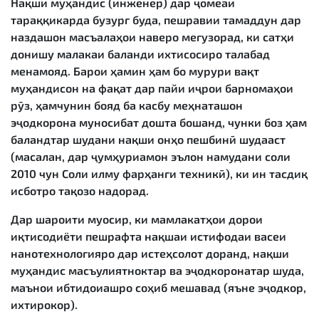
Нақши муҳандис (инженер) дар ҷомеаи
тараққикарда бузург буда, пешравии тамаддун дар
наздашон масъалаҳои наверо мегузорад, ки сатҳи
донишу малакаи баланди ихтисосиро талабад
менамояд. Барои ҳамин ҳам бо мурури вақт
муҳандисон на фақат дар пайи иҷрои барномаҳои
рӯз, ҳамчунин бояд ба касбу меҳнаташон
эҷодкорона муносибат дошта бошанд, чунки боз ҳам
баландтар шудани нақши онҳо пешбинӣ шудааст
(масалан, дар ҷумҳуриамон эълон намудани соли
2010 чун Соли илму фарҳанги техникӣ), ки ин тасдиқ
исботро тақозо надорад.
Дар шароити муосир, ки мамлакатҳои дорои
иқтисодиёти пешрафта нақшаи истифодаи васеи
нанотехнологияро дар истеҳсолот доранд, нақши
муҳандис масъулиятноктар ва эҷодкоронатар шуда,
маънои ибтидоиашро соҳиб мешавад (яъне эҷодкор,
ихтирокор).