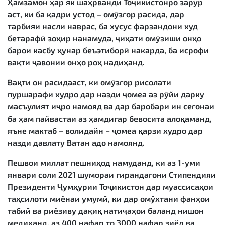
Ҳамзамон ҳар як шаҳрванди Тоҷикистонро зарур
аст, ки ба қадри устод – омӯзгор расида, дар
тарбияи насли наврас, ба хусус фарзандони худ
бетарафӣ зоҳир нанамуда, ҷиҳати омӯзиши онҳо
барои касбу ҳунар беъэтиборӣ накарда, ба исрофи
вақти ҷавонии онҳо роҳ надиҳанд.
Вақти он расидааст, ки омӯзгор рисолати
пуршарафи худро дар назди ҷомеа аз рӯйи дарку
масъулият иҷро намояд ва дар баробари ин сегонаи
ба ҳам пайвастаи аз ҳамдигар бевосита алоқаманд,
яъне мактаб – волидайн – ҷомеа қарзи худро дар
назди давлату Ватан адо намоянд.
Пешвои миллат пешниҳод намуданд, ки аз 1-уми
январи соли 2021 шумораи гирандагони Стипендияи
Президенти Ҷумҳурии Тоҷикистон дар муассисаҳои
таҳсилоти миёнаи умумӣ, ки дар омӯхтани фанҳои
табиӣ ва риёзиву дақиқ натиҷаҳои баланд нишон
медиҳанд, аз 400 нафар то 3000 нафар зиёд ва