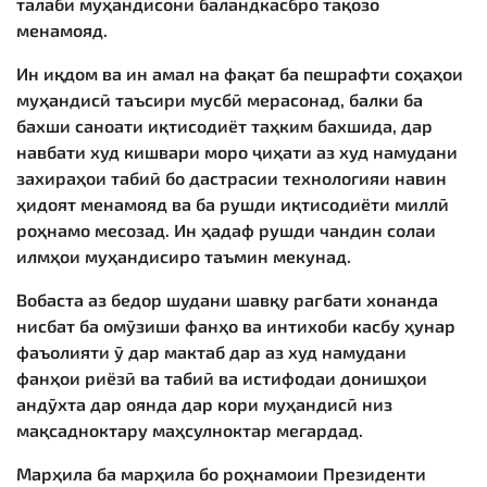
талаби муҳандисони баландкасбро тақозо
менамояд.
Ин иқдом ва ин амал на фақат ба пешрафти соҳаҳои
муҳандисӣ таъсири мусбӣ мерасонад, балки ба
бахши саноати иқтисодиёт таҳким бахшида, дар
навбати худ кишвари моро ҷиҳати аз худ намудани
захираҳои табиӣ бо дастрасии технологияи навин
ҳидоят менамояд ва ба рушди иқтисодиёти миллӣ
роҳнамо месозад. Ин ҳадаф рушди чандин солаи
илмҳои муҳандисиро таъмин мекунад.
Вобаста аз бедор шудани шавқу рағбати хонанда
нисбат ба омӯзиши фанҳо ва интихоби касбу ҳунар
фаъолияти ӯ дар мактаб дар аз худ намудани
фанҳои риёзӣ ва табиӣ ва истифодаи донишҳои
андӯхта дар оянда дар кори муҳандисӣ низ
мақсадноктару маҳсулноктар мегардад.
Марҳила ба марҳила бо роҳнамоии Президенти