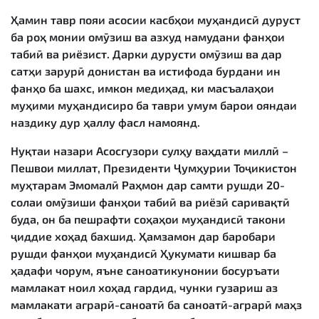
Ҳамин тавр пояи асосии касбҳои муҳандисӣ дуруст
ба роҳ монии омӯзиш ва азхуд намудани фанҳои
табиӣ ва риёзист. Дарки дурусти омӯзиш ва дар
сатҳи зарурӣ донистан ва истифода бурдани ин
фанҳо ба шахс, имкон медиҳад, ки масъалаҳои
муҳими муҳандисиро ба таври умум барои ояндаи
наздику дур ҳаллу фасл намоянд.
Нуқтаи назари Асосгузори сулҳу ваҳдати миллӣ –
Пешвои миллат, Президенти Ҷумҳурии Тоҷикистон
муҳтарам Эмомалӣ Раҳмон дар самти рушди 20-
солаи омӯзиши фанҳои табиӣ ва риёзӣ саривақтӣ
буда, он ба пешрафти соҳаҳои муҳандисӣ такони
ҷиддие хоҳад бахшид. Ҳамзамон дар баробари
рушди фанҳои муҳандисӣ Ҳукумати кишвар ба
ҳадафи чорум, яъне саноатикунонии босуръати
мамлакат ноил хоҳад гардид, чунки гузариш аз
мамлакати аграрӣ-саноатӣ ба саноатӣ-аграрӣ маҳз