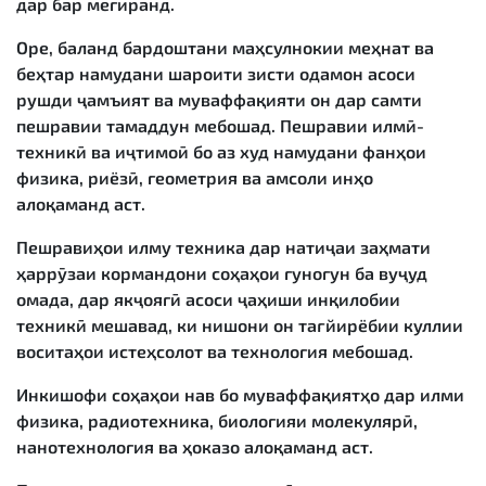
дар бар мегиранд.
Оре, баланд бардоштани маҳсулнокии меҳнат ва
беҳтар намудани шароити зисти одамон асоси
рушди ҷамъият ва муваффақияти он дар самти
пешравии тамаддун мебошад. Пешравии илмӣ-
техникӣ ва иҷтимоӣ бо аз худ намудани фанҳои
физика, риёзӣ, геометрия ва амсоли инҳо
алоқаманд аст.
Пешравиҳои илму техника дар натиҷаи заҳмати
ҳаррӯзаи кормандони соҳаҳои гуногун ба вуҷуд
омада, дар якҷоягӣ асоси ҷаҳиши инқилобии
техникӣ мешавад, ки нишони он тағйирёбии куллии
воситаҳои истеҳсолот ва технология мебошад.
Инкишофи соҳаҳои нав бо муваффақиятҳо дар илми
физика, радиотехника, биологияи молекулярӣ,
нанотехнология ва ҳоказо алоқаманд аст.