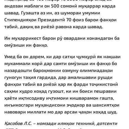
андозаи маблағи он 500 сомонӣ муқаррар карда
шавад. Гузашта аз ин, аз шумораи умумии
Стипендияҳои Президентӣ 70 фоиз барои фанҳои
табиӣ, дақиқ ва риёзӣ равона карда шавад.
Ин муҳаррикест барои рӯ овардани хонандагон ба
омӯзиши ин фанҳо.
Умед ба он дорем, ки дар сатҳи ҷумҳурӣ як нақшаи
мукаммали корӣ дар самти омӯзиши ин фанҳо бо
назардошти бароҳмонии озмуну олимпиадаҳои
гуногун таҳия гардида, дар амалишавии рушди
фанҳои табиӣ ва риёзӣ ҳар як фарди тоҷикистонӣ
саҳми худро хоҳад гузошт, ки ин боиси пешравии
ҳаёти иқтисодиву иҷтимоии кишварамон гашта,
инъикосгари муҳандисони эҷодкор ва шахсиятҳои
навовари миллати мо дар арсаи ҷаҳон хоҳад шуд.
Қасобов Л.С. – номзади илмҳои техникӣ, дотсенти