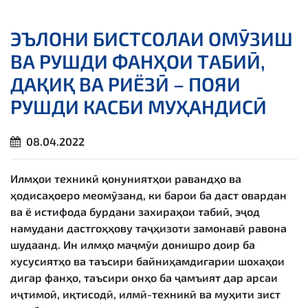
ЭЪЛОНИ БИСТСОЛАИ ОМӮЗИШ
ВА РУШДИ ФАНҲОИ ТАБИӢ,
ДАҚИҚ ВА РИЁЗӢ – ПОЯИ
РУШДИ КАСБИ МУҲАНДИСӢ
08.04.2022
Илмҳои техникӣ қонуниятҳои равандҳо ва
ҳодисаҳоеро меомӯзанд, ки барои ба даст овардан
ва ё истифода бурдани захираҳои табиӣ, эҷод
намудани дастгоҳҳову таҷҳизоти замонавӣ равона
шудаанд. Ин илмҳо маҷмӯи донишро доир ба
хусусиятҳо ва таъсири байниҳамдигарии шохаҳои
дигар фанҳо, таъсири онҳо ба ҷамъият дар арсаи
иҷтимоӣ, иқтисодӣ, илмӣ-техникӣ ва муҳити зист