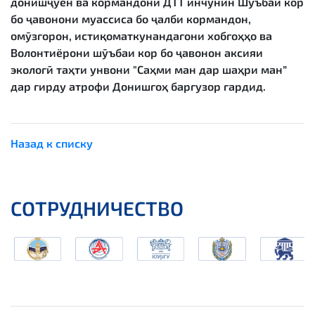
донишҷӯён ва кормандони ДТТ инчунин Шӯъбаи кор
бо ҷавонони муассиса бо ҷалби кормандон,
омӯзгорон, истиқоматкунандагони хобгоҳҳо ва
Волонтиёрони шӯъбаи кор бо ҷавонон аксияи
экологӣ таҳти унвони "Саҳми ман дар шаҳри ман”
дар гирду атрофи Донишгоҳ баргузор гардид.
Назад к списку
СОТРУДНИЧЕСТВО