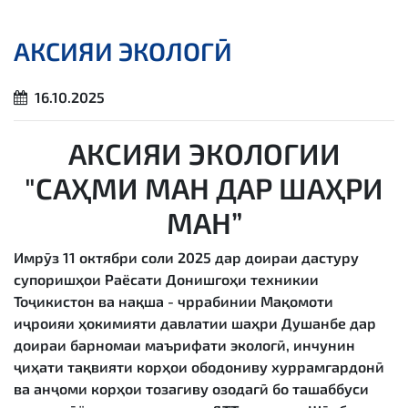
АКСИЯИ ЭКОЛОГӢ
16.10.2025
АКСИЯИ ЭКОЛОГИИ
"САҲМИ МАН ДАР ШАҲРИ
МАН”
Имрӯз 11 октябри соли 2025 дар доираи дастуру
супоришҳои Раёсати Донишгоҳи техникии
Тоҷикистон ва нақша - чррабинии Мақомоти
иҷроияи ҳокимияти давлатии шаҳри Душанбе дар
доираи барномаи маърифати экологӣ, инчунин
ҷиҳати тақвияти корҳои ободониву хуррамгардонӣ
ва анҷоми корҳои тозагиву озодагӣ бо ташаббуси