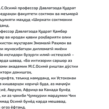
.С.Осимӣ профессор Давлатзода Қудрат
федраҳои факултети сохтмон ва меъморӣ
съулияти маҳдуд «Ширкати сохтмонии
данд.
офессор Давлатзода Қудрат Қамбар
ар ва иродаи қавии роҳбарияти олии
икистон муҳтарам Эмомалӣ Раҳмон ва
зии муносибатҳои дипломатӣ миёни
бо иқтидори бузурги илмӣ-истеҳсолӣ –
арда шавад. «Бо интизории саршор аз
 номи академик М.С.Осимӣ риштаи дӯстии
ектори донишгоҳ.
ирифта, таъкид намуданд, ки Устохонаи
 кишварҳои хориҷӣ буда, аз маҷмӯи
иё, Аврупо, Африқо ва Канада бунёд
д, ки аз ҷониби Ҷумҳурии мардумии Чин
ммад Осимӣ бунёд карда мешавад.
 оғоз ёфтанд.