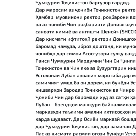
Ҷумҳурии Тоҷикистон баргузор гардид.
Дар маросим аз ҷониби Тоҷикистон рект
Қамбар, муовинони ректор, роҳбарони в
ва аз ҷониби Чин роҳбарияти Донишгоҳи
саноати кимиё ва ангишти Шенсӣ» (SHCCI
Дар қисмати ифтитоҳӣ ректори Донишгоҳ
баромад намуда, иброз доштанд, ки муно
ҷонибҳо дар симои Асосгузори сулҳу ва
Раиси Ҷумҳурии Мардумии Чин Си Ҷинпин
Тоҷикистон ва Чин яке аз бузургтарин н
Устохонаи Лубан аввалин маротиба дар м
самимият умед ба он дорем, ки бунёди У
кишварҳои бародар Тоҷикистон ва Чинро 
Ҷониби Чин дар баромади худ аз сатҳи ҳ
Лубан - брендҳои машҳури байналмилали
марказҳои таълими амалии ихтисосҳои му
карда шудааст. Дар Осиёи марказӣ бошад
дар Ҷумҳурии Тоҷикистон, дар заминаи 
Пас аз қисмати расмии оғози бунёди Уст