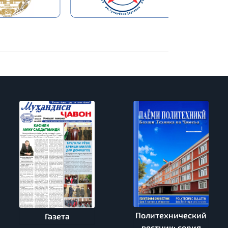
Политехнический
Газета
вестник: серия