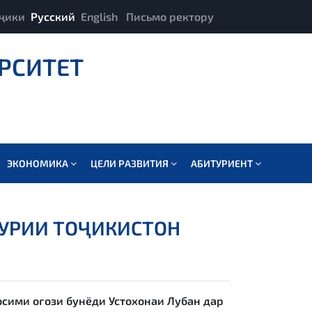
ҷики
Русский
English
Письмо ректору
РСИТЕТ
ЭКОНОМИКА
ЦЕЛИ РАЗВИТИЯ
АБИТУРИЕНТ
ҲУРИИ ТОҶИКИСТОН
сими оғози бунёди Устохонаи Лубан дар