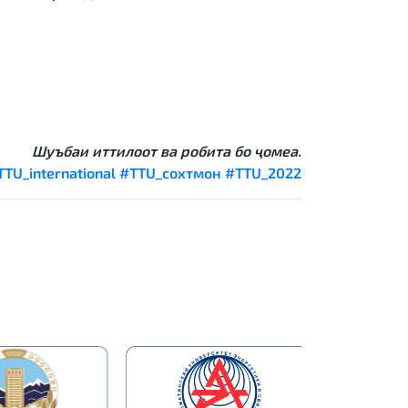
Шуъбаи иттилоот ва робита бо ҷомеа.
TTU_international
#TTU_сохтмон
#TTU_2022