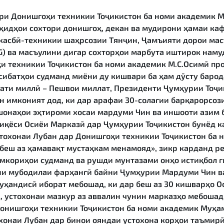
ори Донишгоҳи техникии Тоҷикистон ба номи академик М
оҳидҳои сохтори донишгоҳ, декан ва мудирони ҳамаи ка
 касбӣ-техникии шаҳрсозии Тянҷин, Ҷамъияти дорои ма
G) ва масъулини дигар сохторҳои марбута иштирок наму
и техникии Тоҷикистон ба номи академик М.С.Осимӣ пр
сибатҳои судманд миёни ду кишвари ба ҳам дӯсту барод
ҳдати миллӣ – Пешвои миллат, Президенти Ҷумҳурии Тоҷ
 имконият дод, ки дар арафаи 30-солагии барқарорсо
ишонаҳои эҳтироми хосаи мардуми Чин ва иншооти азим 
иқёси Осиёи Марказӣ дар Ҷумҳурии Тоҷикистон бунёд к
стохонаи Лубан дар Донишгоҳи техникии Тоҷикистон ба
беш аз ҳамавақт мустаҳкам менамояд», зикр карданд р
амкориҳои судманд ва рушди мунтазами онҳо истиқбол г
и мубодилаи фарҳангӣ байни Ҷумҳурии Мардуми Чин ва
ҳандисӣ иборат мебошад, ки дар беш аз 30 кишварҳо Ос
, устохонаи мазкур аз аввалин чунин марказҳо мебоша
Донишгоҳи техникии Тоҷикистон ба номи академик Муҳа
охонаи Лубан дар бинои ояндаи устохона корҳои таъмирӣ