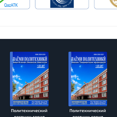
Политехнический
Политехнический
вестник: серия
вестник: серия