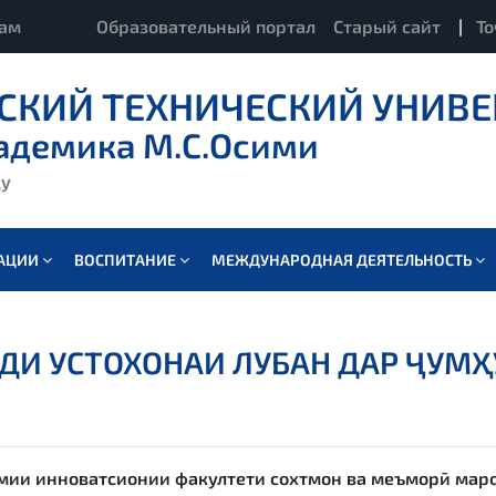
кам
Образовательный портал
Старый сайт
|
То
СКИЙ ТЕХНИЧЕСКИЙ УНИВЕ
адемика М.С.Осими
ду
ВАЦИИ
ВОСПИТАНИЕ
МЕЖДУНАРОДНАЯ ДЕЯТЕЛЬНОСТЬ
ДИ УСТОХОНАИ ЛУБАН ДАР ҶУМ
имии инноватсионии факултети сохтмон ва меъморӣ маро