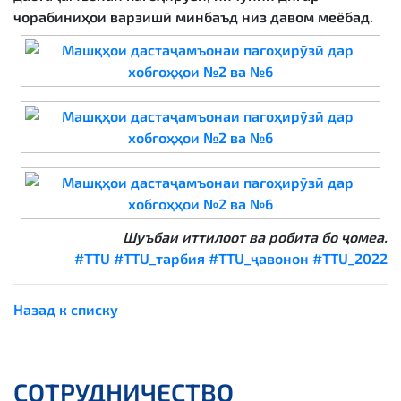
чорабиниҳои варзишӣ минбаъд низ давом меёбад.
Шуъбаи иттилоот ва робита бо ҷомеа.
#TTU
#TTU_тарбия
#TTU_ҷавонон
#TTU_2022
Назад к списку
СОТРУДНИЧЕСТВО