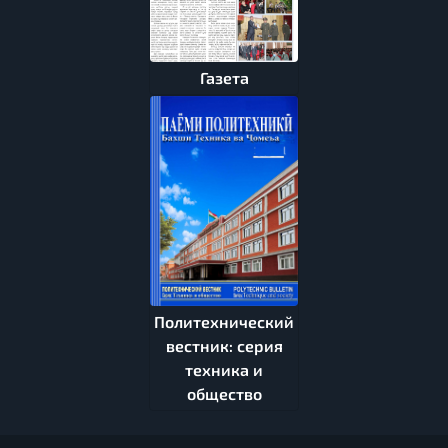
Газета
Политехнический
вестник: серия
техника и
общество