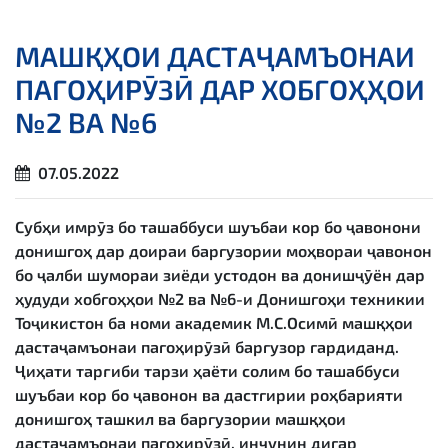
МАШҚҲОИ ДАСТАҶАМЪОНАИ
ПАГОҲИРӮЗӢ ДАР ХОБГОҲҲОИ
№2 ВА №6
07.05.2022
Субҳи имрӯз бо ташаббуси шуъбаи кор бо ҷавонони
донишгоҳ дар доираи баргузории моҳвораи ҷавонон
бо ҷалби шумораи зиёди устодон ва донишҷӯён дар
ҳудуди хобгоҳҳои №2 ва №6-и Донишгоҳи техникии
Тоҷикистон ба номи академик М.С.Осимӣ машқҳои
дастаҷамъонаи пагоҳирӯзӣ баргузор гардиданд.
Ҷиҳати тарғиби тарзи ҳаёти солим бо ташаббуси
шуъбаи кор бо ҷавонон ва дастгирии роҳбарияти
донишгоҳ ташкил ва баргузории машқҳои
дастаҷамъонаи пагоҳирӯзӣ, инчунин дигар