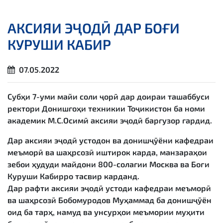
АКСИЯИ ЭҶОДӢ ДАР БОҒИ
КУРУШИ КАБИР
07.05.2022
Субҳи 7-уми майи соли ҷорӣ дар доираи ташаббуси
ректори Донишгоҳи техникии Тоҷикистон ба номи
академик М.С.Осимӣ аксияи эҷодӣ баргузор гардид.
Дар аксияи эҷодӣ устодон ва донишҷӯёни кафедраи
меъморӣ ва шаҳрсозӣ иштирок карда, манзараҳои
зебои ҳудуди майдони 800-солагии Москва ва Боғи
Куруши Кабирро тасвир карданд.
Дар рафти аксияи эҷодӣ устоди кафедраи меъморӣ
ва шаҳрсозӣ Бобомуродов Муҳаммад ба донишҷӯён
оид ба тарҳ, намуд ва унсурҳои меъмории муҳити