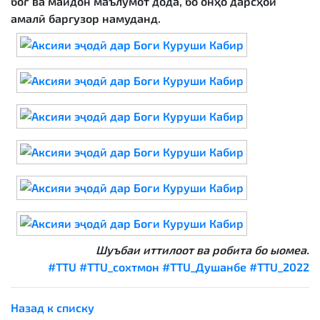
боғ ва майдон маълумот дода, бо онҳо дарсҳои
амалӣ баргузор намуданд.
Шуъбаи иттилоот ва робита бо ыомеа.
#TTU
#TTU_сохтмон
#TTU_Душанбе
#TTU_2022
Назад к списку