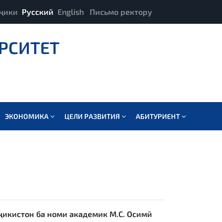
ҷики
Русский
English
Письмо ректору
РСИТЕТ
ЭКОНОМИКА
ЦЕЛИ РАЗВИТИЯ
АБИТУРИЕНТ
ҷикистон ба номи академик М.С. Осимӣ