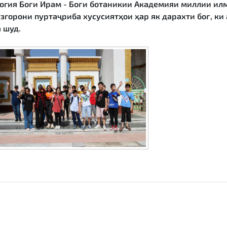
огия Боғи Ирам - Боғи ботаникии Академияи миллии ил
горони пуртаҷриба хусусиятҳои ҳар як дарахти боғ, ки 
 шуд.