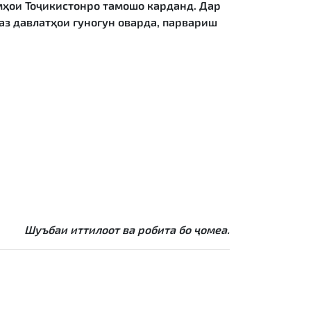
мҳои Тоҷикистонро тамошо карданд. Дар
аз давлатҳои гуногун оварда, парвариш
Шуъбаи иттилоот ва робита бо ҷомеа.