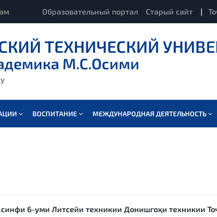
кам
Образовательный портал
Старый сайт
|
То
СКИЙ ТЕХНИЧЕСКИЙ УНИВЕ
адемика М.С.Осими
ду
ВАЦИИ
ВОСПИТАНИЕ
МЕЖДУНАРОДНАЯ ДЕЯТЕЛЬНОСТЬ
 синфи 6-уми Литсейи техникии Донишгоҳи техникии То