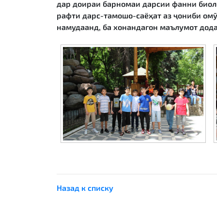
дар доираи барномаи дарсии фанни биол
рафти дарс-тамошо-саёҳат аз ҷониби омӯз
намудаанд, ба хонандагон маълумот дода
Назад к списку