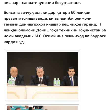
кишвар - саноатикунонии босуръат аст.
Боиси таваҷҷуҳ аст, ки дар қатори 60 лоиҳаи
презентатсияшаванда, ки аз ҷониби олимони
тамоми донишгоҳҳои кишвар пешниҳод гардид, 11
лоиҳаи олимони Донишгоҳи техникии Тоҷикистон ба
номи академик М.С. Осимӣ низ пешниҳод ва баррасӣ
карда шуд.