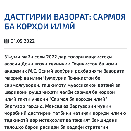
ДАСТГИРИИ ВАЗОРАТ: САРМОЯ
БА КОРҲОИ ИЛМӢ
31.05.2022
31-уми майи соли 2022 дар толори маҷлисгоҳи
асосии Донишгоҳи техникии Тоҷикистон ба номи
академик М.С. Осимӣ вохӯрии роҳбарияти Вазорати
маориф ва илми Ҷумҳурии Тоҷикистон бо
сармоягузорон, ташкилоту муассисаҳои ватанӣ ва
шарикони рушд ҷиҳати ҷалби сармоя ба корҳои
илмӣ таҳти унвони "Сармоя ба корҳои илмӣ"
баргузор гардид. Мақсад аз баргузории чунин
чорабинӣ дастгирии татбиқи натиҷаи корҳои илмию
тадқиқотӣ дар истеҳсолот ва тақвият бахшидани
талошҳо барои расидан ба ҳадафи стратегии