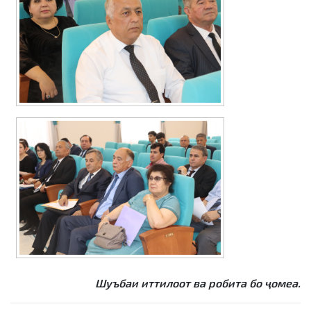
Шуъбаи иттилоот ва робита бо ҷомеа.