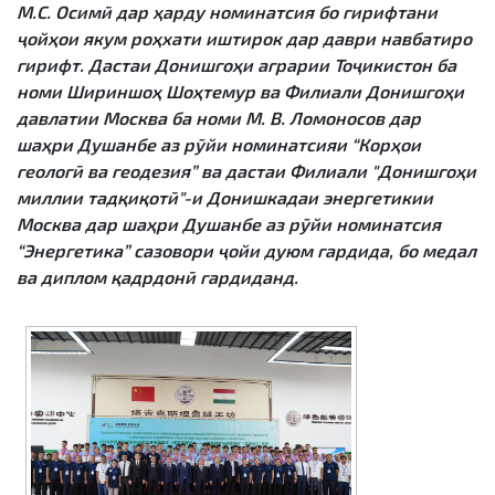
М.С. Осимӣ дар ҳарду номинатсия бо гирифтани
ҷойҳои якум роҳхати иштирок дар даври навбатиро
гирифт. Дастаи Донишгоҳи аграрии Тоҷикистон ба
номи Шириншоҳ Шоҳтемур ва Филиали Донишгоҳи
давлатии Москва ба номи М. В. Ломоносов дар
шаҳри Душанбе аз рӯйи номинатсияи “Корҳои
геологӣ ва геодезия” ва дастаи Филиали "Донишгоҳи
миллии тадқиқотӣ"-и Донишкадаи энергетикии
Москва дар шаҳри Душанбе аз рӯйи номинатсия
“Энергетика” сазовори ҷойи дуюм гардида, бо медал
ва диплом қадрдонӣ гардиданд.