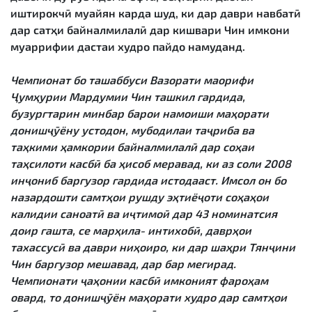
иштирокчӣ муайян карда шуд, ки дар даври навбатӣ
дар сатҳи байналмилалӣ дар кишвари Чин имкони
муаррифии дастаи худро пайдо намуданд.
Чемпионат бо ташаббуси Вазорати маорифи
Ҷумҳурии Мардумии Чин ташкил гардида,
бузургтарин минбар барои намоиши маҳорати
донишҷӯёну устодон, мубодилаи таҷриба ва
таҳкими ҳамкории байналмилалӣ дар соҳаи
таҳсилоти касбӣ ба ҳисоб меравад, ки аз соли 2008
инҷониб баргузор гардида истодааст. Имсол он бо
назардошти самтҳои рушду эҳтиёҷоти соҳаҳои
калидии саноатӣ ва иҷтимоӣ дар 43 номинатсия
доир гашта, се марҳила- интихобӣ, даврҳои
тахассусӣ ва даври ниҳоиро, ки дар шаҳри Тянҷини
Чин баргузор мешавад, дар бар мегирад.
Чемпионати ҷаҳонии касбӣ имконият фароҳам
овард, то донишҷӯён маҳорати худро дар самтҳои