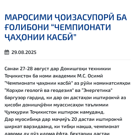
МАРОСИМИ ҶОИЗАСУПОРӢ БА
ҒОЛИБОНИ “ЧЕМПИОНАТИ
ҶАҲОНИИ КАСБӢ”
29.08.2025
Санаи 27-28 август дар Донишгоҳи техникии
Тоҷикистон ба номи академик М.С. Осимӣ
“Чемпионати ҷаҳонии касбӣ” аз рӯйи номинатсияҳои
“Корҳои геологӣ ва геодезия” ва “Энергетика”
баргузор гардид, ки дар он дастаҳои иштирокчӣ аз
ҳисоби донишҷӯёни муассисаҳои таълимии
Ҷумҳурии Тоҷикистон иштирок намуданд.
Дар муосибиқа дар маҷмӯъ 20 дастаи иштирокчӣ
ширкат варзидаанд, ки тибқи нақша, чемпионат
давоми ду рӯз идома ёфта, беҳтарин дастаи