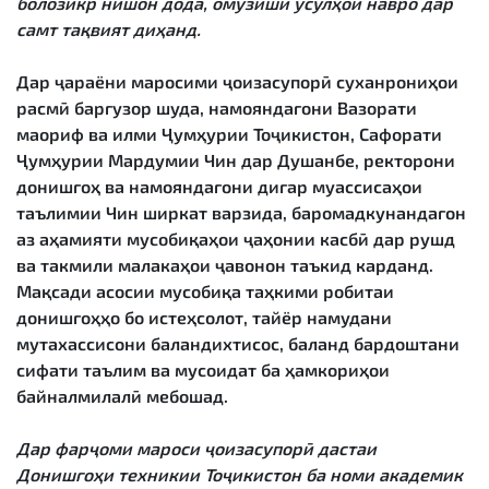
болозикр нишон дода, омӯзиши усулҳои навро дар
самт тақвият диҳанд.
Дар ҷараёни маросими ҷоизасупорӣ суханрониҳои
расмӣ баргузор шуда, намояндагони Вазорати
маориф ва илми Ҷумҳурии Тоҷикистон, Сафорати
Ҷумҳурии Мардумии Чин дар Душанбе, ректорони
донишгоҳ ва намояндагони дигар муассисаҳои
таълимии Чин ширкат варзида, баромадкунандагон
аз аҳамияти мусобиқаҳои ҷаҳонии касбӣ дар рушд
ва такмили малакаҳои ҷавонон таъкид карданд.
Мақсади асосии мусобиқа таҳкими робитаи
донишгоҳҳо бо истеҳсолот, тайёр намудани
мутахассисони баландихтисос, баланд бардоштани
сифати таълим ва мусоидат ба ҳамкориҳои
байналмилалӣ мебошад.
Дар фарҷоми мароси ҷоизасупорӣ дастаи
Донишгоҳи техникии Тоҷикистон ба номи академик