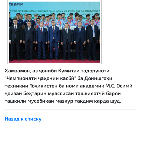
Ҳамзамон, аз ҷониби Кумитаи тадорукоти
“Чемпионати ҷаҳонии касбӣ” ба Донишгоҳи
техникии Тоҷикистон ба номи академик М.С. Осимӣ
ҷоизаи беҳтарин муассисаи ташкилотчӣ барои
ташкили мусобиқаи мазкур тақдим карда шуд.
Назад к списку