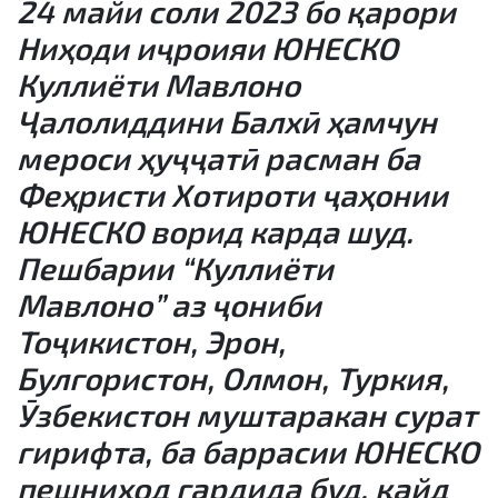
24 майи соли 2023 бо қарори
Ниҳоди иҷроияи ЮНЕСКО
Куллиёти Мавлоно
Ҷалолиддини Балхӣ ҳамчун
мероси ҳуҷҷатӣ расман ба
Феҳристи Хотироти ҷаҳонии
ЮНЕСКО ворид карда шуд.
Пешбарии “Куллиёти
Мавлоно” аз ҷониби
Тоҷикистон, Эрон,
Булғористон, Олмон, Туркия,
Ӯзбекистон муштаракан сурат
гирифта, ба баррасии ЮНЕСКО
пешниҳод гардида буд, қайд