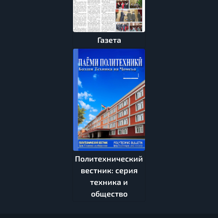
Газета
Политехнический
вестник: серия
техника и
общество