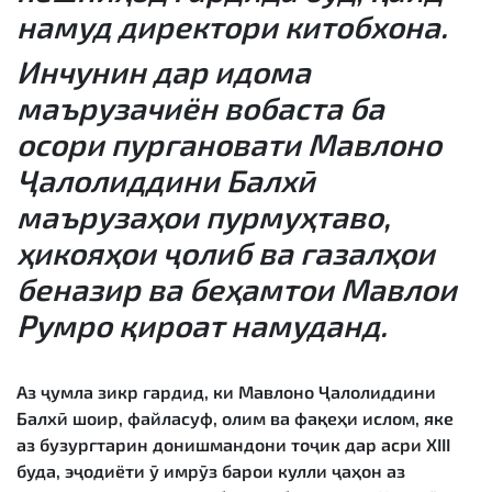
намуд директори китобхона.
Инчунин дар идома
маърузачиён вобаста ба
осори пурғановати Мавлоно
Ҷалолиддини Балхӣ
маърузаҳои пурмуҳтаво,
ҳикояҳои ҷолиб ва ғазалҳои
беназир ва беҳамтои Мавлои
Румро қироат намуданд.
Аз ҷумла зикр гардид, ки Мавлоно Ҷалолиддини
Балхӣ шоир, файласуф, олим ва фақеҳи ислом, яке
аз бузургтарин донишмандони тоҷик дар асри XIII
буда, эҷодиёти ӯ имрӯз барои кулли ҷаҳон аз