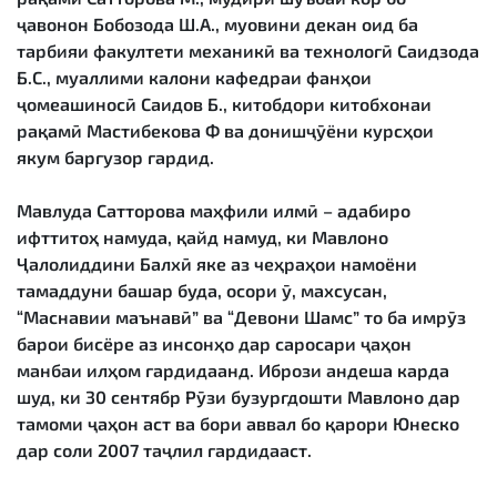
ҷавонон Бобозода Ш.А., муовини декан оид ба
тарбияи факултети механикӣ ва технологӣ Саидзода
Б.С., муаллими калони кафедраи фанҳои
ҷомеашиносӣ Саидов Б., китобдори китобхонаи
рақамӣ Мастибекова Ф ва донишҷӯёни курсҳои
якум баргузор гардид.
Мавлуда Сатторова маҳфили илмӣ – адабиро
ифттитоҳ намуда, қайд намуд, ки Мавлоно
Ҷалолиддини Балхӣ яке аз чеҳраҳои намоёни
тамаддуни башар буда, осори ӯ, махсусан,
“Маснавии маънавӣ” ва “Девони Шамс” то ба имрӯз
барои бисёре аз инсонҳо дар саросари ҷаҳон
манбаи илҳом гардидаанд. Ибрози андеша карда
шуд, ки 30 сентябр Рӯзи бузургдошти Мавлоно дар
тамоми ҷаҳон аст ва бори аввал бо қарори Юнеско
дар соли 2007 таҷлил гардидааст.