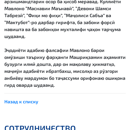
арзишмандтарин осор ба ҳисоб меравад. Куллиёти
Мавлоно “Маснавии Маънавӣ”, “Девони Шамси
Табрезӣ”, “Фиҳи мо фиҳи”, “Маҷолиси Сабъа” ва
“Мактубот”-ро дарбар гирифта, ба забони форсӣ
навишта ва ба забонҳои мухталифи ҷаҳон тарҷума
шудаанд.
Эҷодиёти адабию фалсафии Мавлоно барои
омӯзиши таъриху фарҳанги Машриқзамин аҳамияти
бузурги илмӣ дошта, дар он мақолаву ҳикматҳо,
маҷмӯи адабиёти ибратбахш, мисолҳо аз рӯзгори
анбиёву мардумон бо таҷассуми орифонаю ошиқона
гирд оварда шудаанд.
Назад к списку
СОТРУДНИЧЕСТВО