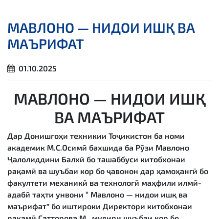
МАВЛОНО — НИДОИ ИШҚ ВА
МАЪРИФАТ
01.10.2025
МАВЛОНО — НИДОИ ИШҚ
ВА МАЪРИФАТ
Дар Донишгоҳи техникии Тоҷикистон ба номи
академик М.С.Осимӣ бахшида ба Рӯзи Мавлоно
Ҷалолиддини Балхӣ бо ташаббуси китобхонаи
рақамӣ ва шуъбаи кор бо ҷавонон дар ҳамоҳангӣ бо
факултети механикӣ ва технологӣ маҳфили илмӣ-
адабӣ таҳти унвони “ Мавлоно — нидои ишқ ва
маърифат” бо иштироки Директори китобхонаи
рақамӣ Сатторова М., мудири шуъбаи кор бо