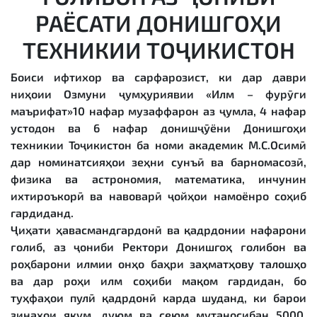
РАЁСАТИ ДОНИШГОҲИ
ТЕХНИКИИ ТОҶИКИСТОН
Боиси ифтихор ва сарфарозист, ки дар даври
ниҳоии Озмуни ҷумҳуриявии «Илм – фурӯғи
маърифат»10 нафар музаффарон аз ҷумла, 4 нафар
устодон ва 6 нафар донишҷӯёни Донишгоҳи
техникии Тоҷикистон ба номи академик М.С.Осимӣ
дар номинатсияҳои зеҳни сунъӣ ва барномасозӣ,
физика ва астрономия, математика, инчунин
ихтироъкорӣ ва навоварӣ ҷойҳои намоёнро соҳиб
гардиданд.
Ҷиҳати ҳавасмандгардонӣ ва қадрдонии нафарони
ғолиб, аз ҷониби Ректори Донишгоҳ ғолибон ва
роҳбарони илмии онҳо баҳри заҳматҳову талошҳо
ва дар роҳи илм соҳиби мақом гардидан, бо
туҳфаҳои пулӣ қадрдонӣ карда шуданд, ки барои
зинаҳои якум, дуюм ва сеюм мутаносибан 5000,