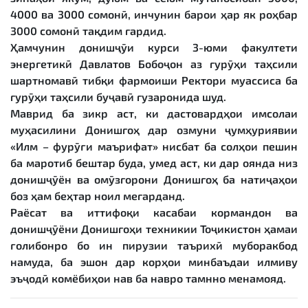
4000 ва 3000 сомонӣ, инчунин барои ҳар як роҳбар
3000 сомонӣ тақдим гардид.
Ҳамчунин донишҷӯи курси 3-юми факултети
энергетикӣ Давлатов Бобоҷон аз гурӯҳи таҳсили
шартномавӣ тибқи фармоиши Ректори муассиса ба
гурӯҳи таҳсили буҷавӣ гузаронида шуд.
Маврид ба зикр аст, ки дастовардҳои имсолаи
муҳасилини Донишгоҳ дар озмуни ҷумҳуриявии
«Илм – фурӯғи маърифат» нисбат ба солҳои пешин
ба маротиб бештар буда, умед аст, ки дар оянда низ
донишҷӯён ва омӯзгорони Донишгоҳ ба натиҷаҳои
боз ҳам беҳтар ноил мегарданд.
Раёсат ва иттифоқи касабаи кормандон ва
донишҷӯёни Донишгоҳи техникии Тоҷикистон ҳамаи
ғолибонро бо ин пирузии таърихӣ муборакбод
намуда, ба эшон дар корҳои минбаъдаи илмиву
эъҷодӣ комёбиҳои нав ба навро тамнно менамояд.