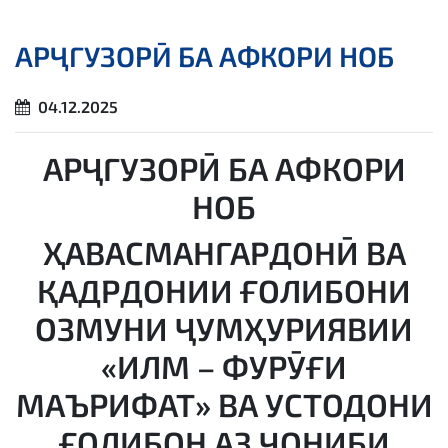
АРҶГУЗОРӢ БА АФКОРИ НОБ
04.12.2025
АРҶГУЗОРӢ БА АФКОРИ
НОБ
ҲАВАСМАНГАРДОНӢ ВА
ҚАДРДОНИИ ҒОЛИБОНИ
ОЗМУНИ ҶУМҲУРИЯВИИ
«ИЛМ – ФУРӮҒИ
МАЪРИФАТ» ВА УСТОДОНИ
ҒОЛИБОН АЗ ҶОНИБИ