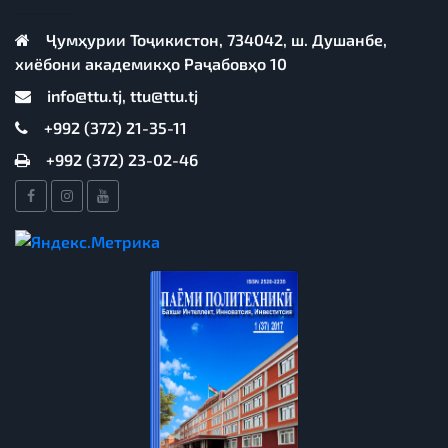
Ҷумҳурии Тоҷикистон, 734042, ш. Душанбе,
хиёбони академикҳо Раҷабовҳо 10
info@ttu.tj, ttu@ttu.tj
+992 (372) 21-35-11
+992 (372) 23-02-46