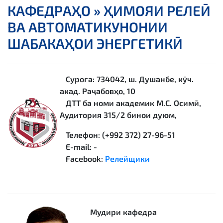
КАФЕДРАҲО »
ҲИМОЯИ РЕЛЕӢ
ВА АВТОМАТИКУНОНИИ
ШАБАКАҲОИ ЭНЕРГЕТИКӢ
Суроға: 734042, ш. Душанбе, кӯч.
акад. Раҷабовҳо, 10
ДТТ ба номи академик М.С. Осимӣ,
Аудитория 315/2 бинои дуюм,
Телефон: (+992 372) 27-96-51
E-mail: -
Facebook:
Релейщики
Мудири кафедра