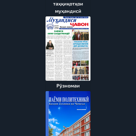
таҳқиқотҳои
муҳандисӣ
Рӯзномаи