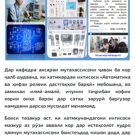
Дар кафедра аксаран мутахассисони ҷавон ба кор
ҷалб шудаанд, ки хатмкардаи ихтисоси «Автоматика
ва ҳифзи релеии дастгоҳҳои барқӣ» мебошанд, ва
заминаи илмӣ-амалӣ, ичунин таҷрибаи кофии
кории онҳо барои дар сатҳи зарурӣ баргузор
намудани дарсҳо мусоидат менамояд.
Боиси тазакур аст, ки хатмкунандагони ихтисоси
мазкур аз рӯзи аввали кор дар истеҳсолот худро
ҳамчун мутахассисони боистеъдод нишон дода, дар