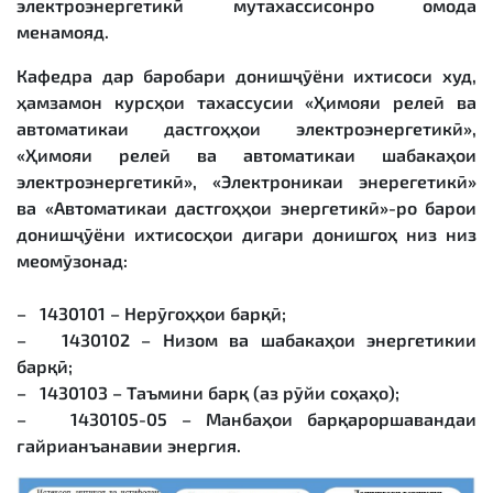
электроэнергетикӣ мутахассисонро омода
менамояд.
Кафедра дар баробари донишҷӯёни ихтисоси худ,
ҳамзамон курсҳои тахассусии «Ҳимояи релеӣ ва
автоматикаи дастгоҳҳои электроэнергетикӣ»,
«Ҳимояи релеӣ ва автоматикаи шабакаҳои
электроэнергетикӣ», «Электроникаи энерегетикӣ»
ва «Автоматикаи дастгоҳҳои энергетикӣ»-ро барои
донишҷӯёни ихтисосҳои дигари донишгоҳ низ низ
меомӯзонад:
– 1430101 – Нерӯгоҳҳои барқӣ;
– 1430102 – Низом ва шабакаҳои энергетикии
барқӣ;
– 1430103 – Таъмини барқ (аз рӯйи соҳаҳо);
– 1430105-05 – Манбаҳои барқароршавандаи
ғайрианъанавии энергия.