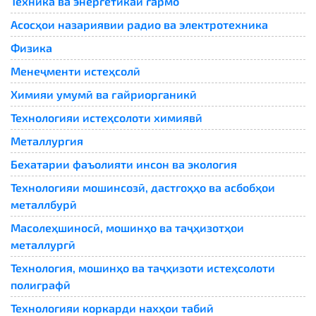
Техника ва энергетикаи гармо
Асосҳои назариявии радио ва электротехника
Физика
Менеҷменти истеҳсолӣ
Химияи умумӣ ва ғайриорганикӣ
Технологияи истеҳсолоти химиявӣ
Металлургия
Бехатарии фаъолияти инсон ва экология
Технологияи мошинсозӣ, дастгоҳҳо ва асбобҳои
металлбурӣ
Масолеҳшиносӣ, мошинҳо ва таҷҳизотҳои
металлургӣ
Технология, мошинҳо ва таҷҳизоти истеҳсолоти
полиграфӣ
Технологияи коркарди нахҳои табиӣ