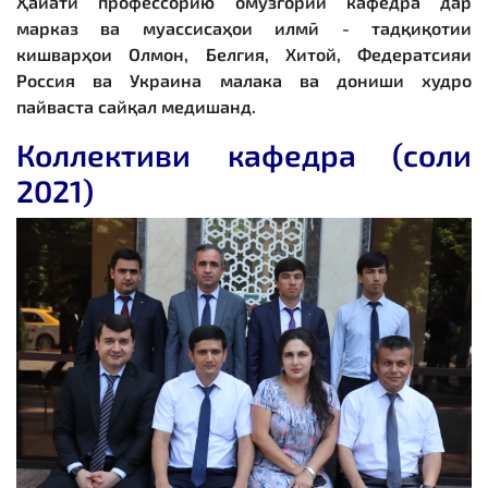
Ҳайати профессорию омӯзгории кафедра дар
марказ ва муассисаҳои илмӣ - тадқиқотии
кишварҳои Олмон, Белгия, Хитой, Федератсияи
Россия ва Украина малака ва дониши худро
пайваста сайқал медишанд.
Коллективи кафедра (соли
2021)