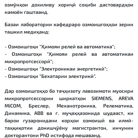
озмӯнҳои дохиливу хориҷӣ соҳиби дастовардҳои
намоён гаштаанд.
Базаи лаборатории кафедраро озмоишгоҳҳои зерин
ташкил медиҳанд:
- Озмоишгоҳи "Ҳимояи релеӣ ва автоматика";
- Озмоишгоҳи "Ҳимояи релеӣ ва автоматикаи
микропротсессорӣ";
- Озмоишгоҳи "Электроникаи энергетикӣ";
- Озмоишгоҳи "Бехатарии электрикӣ".
Дар озмоишгоҳҳо бо таҷҳизоту лавозимоти муосири
микропротсессории ширкатҳои SIEMENS, AREVA
MiCOM, Бреслер, Механотроника, Релематика,
Динамика, АВВ ва ғ. муҷаҳҳазонида шудааст, ки
барои гузаронидани корҳои озмоишӣ ва илмӣ-
таҳқиқотии донишҷӯёну магистрантон, инчунин
докторантони PhD истифода мешаванд.