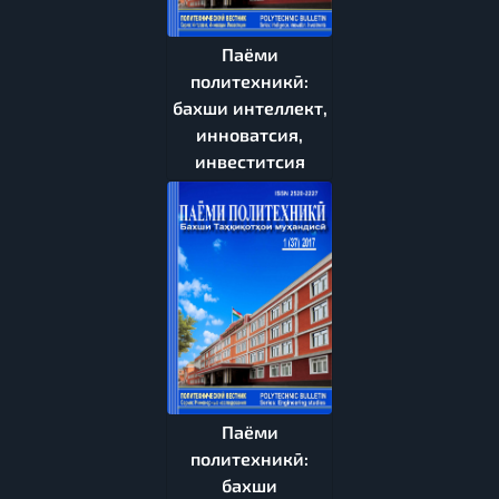
Паёми
политехникӣ:
бахши интеллект,
инноватсия,
инвеститсия
Паёми
политехникӣ:
бахши