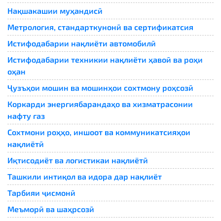
Нақшакашии муҳандисӣ
Метрология, стандарткунонӣ ва сертификатсия
Истифодабарии нақлиёти автомобилӣ
Истифодабарии техникии нақлиёти ҳавоӣ ва роҳи
оҳан
Ҷузъҳои мошин ва мошинҳои сохтмону роҳсозӣ
Коркарди энергиябарандаҳо ва хизматрасонии
нафту газ
Сохтмони роҳҳо, иншоот ва коммуникатсияҳои
нақлиётӣ
Иқтисодиёт ва логистикаи нақлиётӣ
Ташкили интиқол ва идора дар нақлиёт
Тарбияи ҷисмонӣ
Меъморӣ ва шаҳрсозӣ