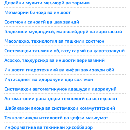
Дизайни муҳити меъморӣ ва тармим
Меъмории биноҳо ва иншоот
Сохтмони саноатӣ ва шаҳрвандӣ
Геодезияи муҳандисӣ, маркшейдерӣ ва харитасозӣ
Масолеҳҳо, технология ва ташкили сохтмон
Системаҳои таъмини об, газу гармӣ ва ҳавотозакунӣ
Асосҳо, таҳкурсиҳо ва иншооти зеризаминӣ
Иншооти гидротехникӣ ва ҳифзи захираҳои обӣ
Иқтисодиёт ва идоракунӣ дар сохтмон
Системаҳои автоматикунонидашудаи идоракунӣ
Автоматонии равандҳои технологӣ ва истеҳсолот
Шабакаҳои алоқа ва системаҳои коммутатсионӣ
Технологияҳои иттилоотӣ ва ҳифзи маълумот
Информатика ва техникаи ҳисоббарор