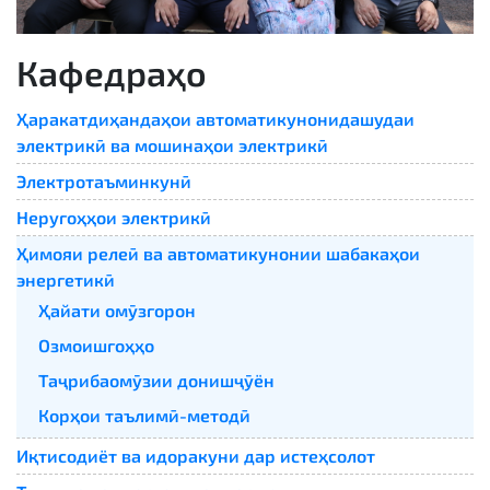
Кафедраҳо
Ҳаракатдиҳандаҳои автоматикунонидашудаи
электрикӣ ва мошинаҳои электрикӣ
Электротаъминкунӣ
Неругоҳҳои электрикӣ
Ҳимояи релеӣ ва автоматикунонии шабакаҳои
энергетикӣ
Ҳайати омӯзгорон
Озмоишгоҳҳо
Таҷрибаомӯзии донишҷӯён
Корҳои таълимӣ-методӣ
Иқтисодиёт ва идоракуни дар истеҳсолот