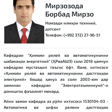
Мирзозода
Борбад Мирзо
Номзади илмҳои техникӣ,
дотсент
Телефон: (+992 372) 27-96-51
Кафедраи "Ҳимояи релеӣ ва автоматикунонии
шабакаҳои энергетикӣ" (ҲРваАШЭ) соли 2018 ҳамчун
кафедраи мустаъқил таъсис ёфт. Вале, ихтисоси
«Ҳимояи релеӣ ва автоматикунонии дастгоҳҳои
электрикӣ» бошад ҳануз аз соли 2003-юм дар
заминаи кафедраи “Электротаъминкунӣ”-и
донишгоҳ фаъолият мекард.
Айни замон кафедра аз рӯйи ихтисоси 1530104-03 -
Автоматика ва ҳифзи релеии дастгоҳҳои