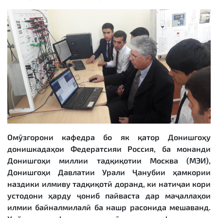
Омӯзгорони кафедра бо як қатор Донишгоҳу
донишкадаҳои Федератсияи Россия, ба монанди
Донишгоҳи миллии тадқиқотии Москва (МЭИ),
Донишгоҳи Давлатии Урали Ҷанубии ҳамкории
наздики илмиву тадқиқотӣ доранд, ки натиҷаи кори
устодони ҳарду ҷониб пайваста дар маҷаллаҳои
илмии байналмилалӣ ба нашр расонида мешаванд.