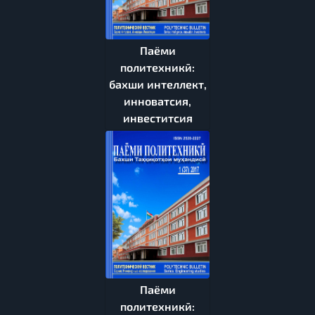
Паёми
политехникӣ:
бахши интеллект,
инноватсия,
инвеститсия
Паёми
политехникӣ: