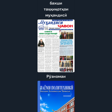
бахши
таҳқиқотҳои
муҳандисӣ
Рӯзномаи