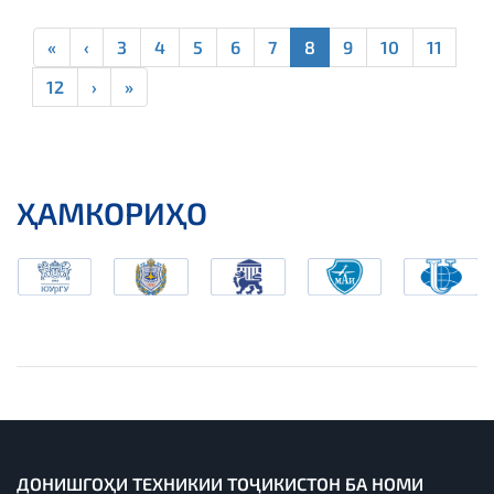
«
‹
3
4
5
6
7
8
9
10
11
12
›
»
ҲАМКОРИҲО
ДОНИШГОҲИ ТЕХНИКИИ ТОҶИКИСТОН БА НОМИ