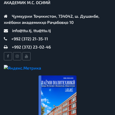
АКАДЕМИК М.С. ОСИМӢ
Ҷумҳурии Тоҷикистон, 734042, ш. Душанбе,
хиёбони академикҳо Раҷабовҳо 10
info@ttu.tj, ttu@ttu.tj
+992 (372) 21-35-11
+992 (372) 23-02-46