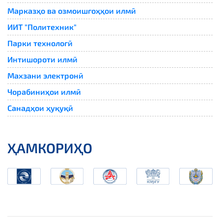
Марказҳо ва озмоишгоҳҳои илмӣ
ИИТ "Политехник"
Парки технологӣ
Интишороти илмӣ
Махзани электронӣ
Чорабиниҳои илмӣ
Санадҳои ҳуқуқӣ
ҲАМКОРИҲО