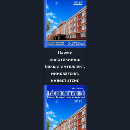
Паёми
политехникӣ:
бахши интеллект,
инноватсия,
инвеститсия