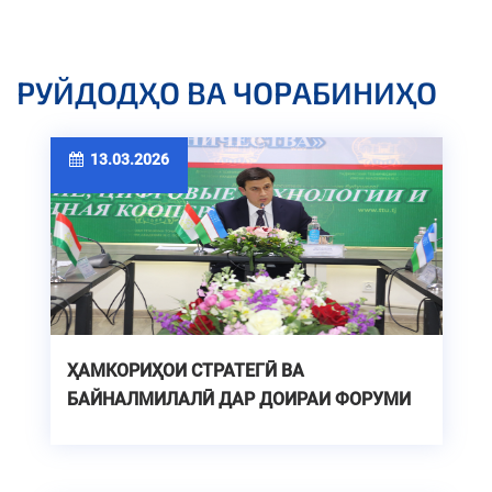
РУЙДОДҲО ВА ЧОРАБИНИҲО
13.03.2026
ҲАМКОРИҲОИ СТРАТЕГӢ ВА
БАЙНАЛМИЛАЛӢ ДАР ДОИРАИ ФОРУМИ
СЕЮМИ РЕКТОРОНИ МУАССИСАҲОИ
ТАҲСИЛОТИ ОЛИИ КАСБИИ ҶУМҲУРИҲОИ
ТОҶИКИСТОН ВА УЗБЕКИСТОН