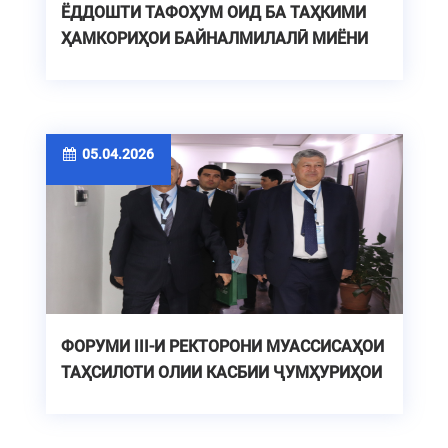
ЁДДОШТИ ТАФОҲУМ ОИД БА ТАҲКИМИ
ҲАМКОРИҲОИ БАЙНАЛМИЛАЛӢ МИЁНИ
МУАССИСАҲОИ ТАҲСИЛОТИ ОЛИИ
ҶУМҲУРИИ УЗБЕКИСТОН
05.04.2026
ФОРУМИ III-И РЕКТОРОНИ МУАССИСАҲОИ
ТАҲСИЛОТИ ОЛИИ КАСБИИ ҶУМҲУРИҲОИ
УЗБЕКИСТОН ВА ТОҶИКИСТОН ДАР
ДОНИШГОҲИ ТЕХНИКИИ ТОҶИКИСТОН