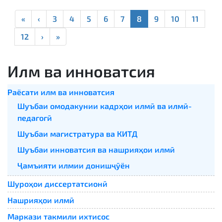
«
‹
3
4
5
6
7
8
9
10
11
12
›
»
Илм ва инноватсия
Раёсати илм ва инноватсия
Шуъбаи омодакунии кадрҳои илмӣ ва илмӣ-
педагогӣ
Шуъбаи магистратура ва КИТД
Шуъбаи инноватсия ва нашрияҳои илмӣ
Ҷамъияти илмии донишҷӯён
Шуроҳои диссертатсионӣ
Нашрияҳои илмӣ
Маркази такмили ихтисос