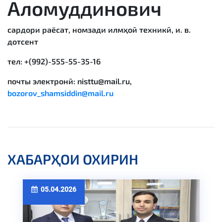
Аломуддинович
сардори раёсат, номзади илмҳоӣ техникӣ, и. в.
дотсент
тел: +(992)-555-55-35-16
почты электронӣ: nisttu@mail.ru,
bozorov_shamsiddin@mail.ru
ХАБАРҲОИ ОХИРИН
05.04.2026