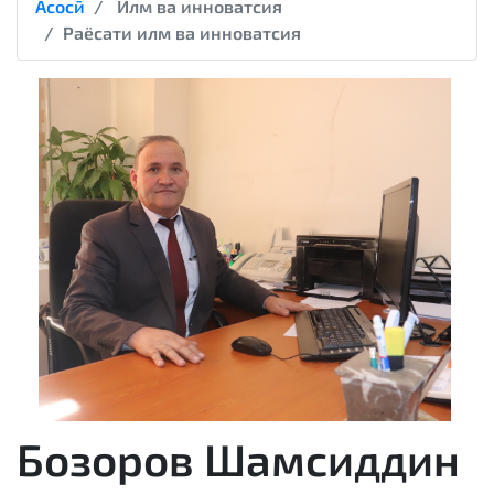
Асосӣ
Илм ва инноватсия
Раёсати илм ва инноватсия
Бозоров Шамсиддин