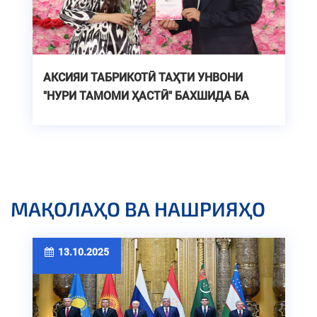
АКСИЯИ ТАБРИКОТӢ ТАҲТИ УНВОНИ
"НУРИ ТАМОМИ ҲАСТӢ" БАХШИДА БА
РӮЗИ БУЗУРГДОШТИ ЗАН - МОДАР
МАҚОЛАҲО ВА НАШРИЯҲО
13.10.2025