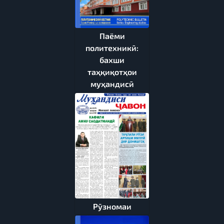
Паёми
политехникӣ:
бахши
таҳқиқотҳои
муҳандисӣ
Рӯзномаи