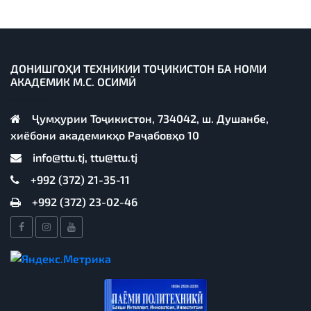
ДОНИШГОҲИ ТЕХНИКИИ ТОҶИКИСТОН БА НОМИ
АКАДЕМИК М.С. ОСИМӢ
Ҷумҳурии Тоҷикистон, 734042, ш. Душанбе,
хиёбони академикҳо Раҷабовҳо 10
info@ttu.tj, ttu@ttu.tj
+992 (372) 21-35-11
+992 (372) 23-02-46