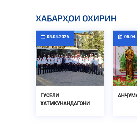
ХАБАРҲОИ ОХИРИН
05.04.2026
05.04.
ГУСЕЛИ
АНҶУМ
ХАТМКУНАНДАГОНИ
ДОНИШГОҲ БА САФИ
ҚУВВАҲОИ МУСАЛЛАҲИ
ҶУМҲУРИИ
ТОҶИКИСТОН