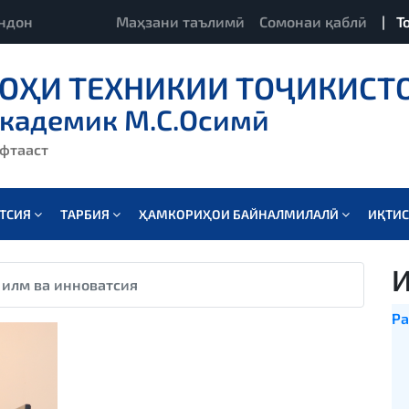
ндон
Маҳзани таълимӣ
Сомонаи қаблӣ
|
Т
ОҲИ ТЕХНИКИИ ТОҶИКИСТ
академик М.С.Осимӣ
ёфтааст
АТСИЯ
ТАРБИЯ
ҲАМКОРИҲОИ БАЙНАЛМИЛАЛӢ
ИҚТИ
И
 илм ва инноватсия
Ра