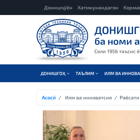
Донишҷӯён
Хатмкунандагон
Корма
ДОНИШГ
ба номи 
Соли 1956 таъсис 
ДОНИШГОҲ
ТАЪЛИМ
ИЛМ ВА ИННОВ
Асосӣ
Илм ва инноватсия
Раёсати