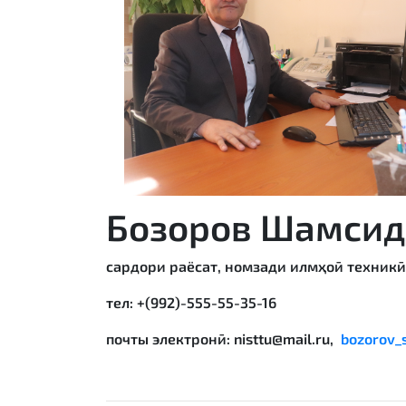
Бозоров Шамсид
сардори раёсат, номзади илмҳоӣ техникӣ, 
тел: +(992)-555-55-35-16
почты электронӣ: nisttu@mail.ru,
bozorov_