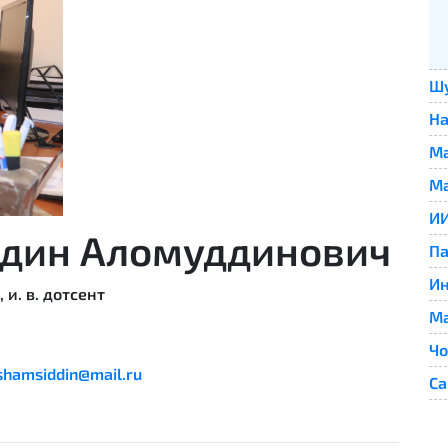
Шу
Н
Ма
Ма
ИИ
дин Аломуддинович
Па
И
и. в. дотсент
Ма
Чо
shamsiddin@mail.ru
Са