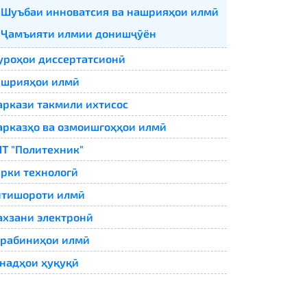
Шуъбаи инноватсия ва нашрияҳои илмӣ
Ҷамъияти илмии донишҷӯён
роҳои диссертатсионӣ
ашрияҳои илмӣ
ркази такмили ихтисос
рказҳо ва озмоишгоҳҳои илмӣ
Т "Политехник"
рки технологӣ
нтишороти илмӣ
хзани электронӣ
рабиниҳои илмӣ
надҳои ҳуқуқӣ