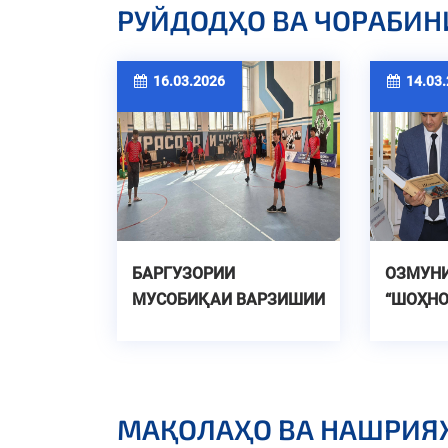
РУЙДОДҲО ВА ЧОРАБИН
16.03.2026
14.03.
БАРГУЗОРИИ
ОЗМУН
МУСОБИҚАИ ВАРЗИШИИ
“ШОҲН
ВОЛЕЙБОЛ БАРОИ
ДАРЁФТИ ҶОМИ РАИСИ
НОҲИЯ
МАҚОЛАҲО ВА НАШРИЯ