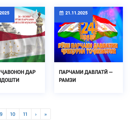
2025
21.11.2025
 ҶАВОНОН ДАР
ПАРЧАМИ ДАВЛАТӢ —
ИДОШТИ
РАМЗИ
И ДАВЛАТӢ
СОҲИБИСТИҚЛОЛӢ ВА
ХУДШИНОСИИ МИЛЛӢ
9
10
11
›
»