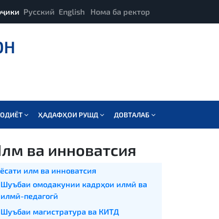
оҷики
Русский
English
Нома ба ректор
ОН
СОДИЁТ
ҲАДАФҲОИ РУШД
ДОВТАЛАБ
лм ва инноватсия
ёсати илм ва инноватсия
Шуъбаи омодакунии кадрҳои илмӣ ва
илмӣ-педагогӣ
Шуъбаи магистратура ва КИТД