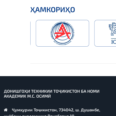
ҲАМКОРИҲО
ДОНИШГОҲИ ТЕХНИКИИ ТОҶИКИСТОН БА НОМИ
АКАДЕМИК М.С. ОСИМӢ
Ҷумҳурии Тоҷикистон, 734042, ш. Душанбе,
хиёбони академикҳо Раҷабовҳо 10