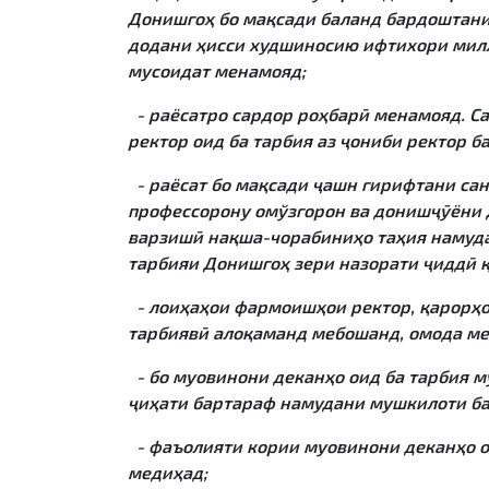
Донишгоҳ бо мақсади баланд бардоштани
додани ҳисси худшиносию ифтихори милл
мусоидат менамояд;
- раёсатро сардор роҳбарӣ менамояд. С
ректор оид ба тарбия аз ҷониби ректор б
- раёсат бо мақсади ҷашн гирифтани сан
профессорону омўзгорон ва донишҷӯёни 
варзишӣ нақша-чорабиниҳо таҳия намуда
тарбияи Донишгоҳ зери назорати ҷиддӣ 
- лоиҳаҳои фармоишҳои ректор, қарорҳо
тарбиявӣ алоқаманд мебошанд, омода м
- бо муовинони деканҳо оид ба тарбия м
ҷиҳати бартараф намудани мушкилоти б
- фаъолияти кории муовинони деканҳо ои
медиҳад;