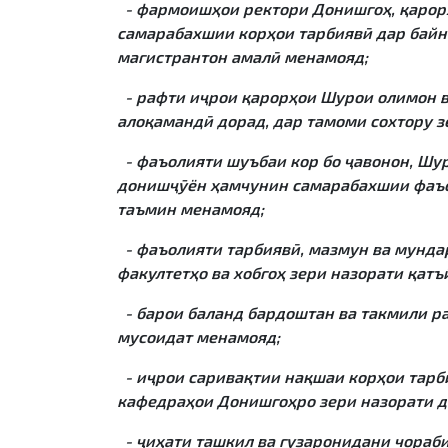
- фармоишҳои ректори Донишгоҳ, қарорҳ
самарабахшии корҳои тарбиявӣ дар байн
магистрантон амалӣ менамояд;
- рафти иҷрои қарорҳои Шурои олимон в
алоқамандӣ дорад, дар тамоми сохтору 
- фаъолияти шуъбаи кор бо ҷавонон, Шур
донишҷӯён ҳамчунин самарабахшии фаъо
таъмин менамояд;
- фаъолияти тарбиявӣ, мазмун ва мунда
факултетҳо ва хобгоҳ зери назорати қатъ
- барои баланд бардоштан ва такмили р
мусоидат менамояд;
- иҷрои саривақтии нақшаи корҳои тарби
кафедраҳои Донишгоҳро зери назорати д
- ҷиҳати ташкил ва гузаронидани чораб