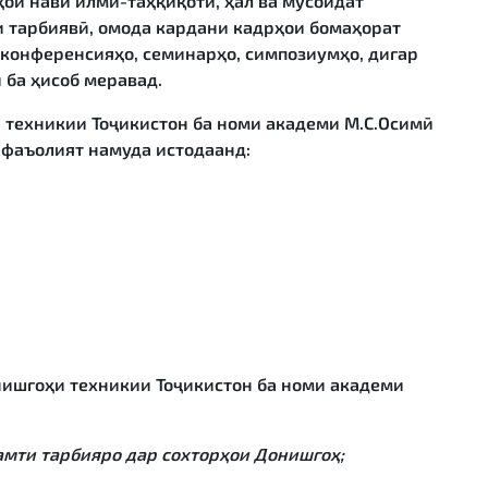
ои нави илмӣ-таҳқиқотӣ, ҳал ва мусоидат
и тарбиявӣ, омода кардани кадрҳои бомаҳорат
конференсияҳо, семинарҳо, симпозиумҳо, дигар
 ба ҳисоб меравад.
 техникии Тоҷикистон ба номи академи М.С.Осимӣ
 фаъолият намуда истодаанд:
нишгоҳи техникии Тоҷикистон ба номи академи
амти тарбияро дар сохторҳои Донишгоҳ;