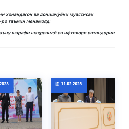
ии хонандагон ва донишҷўёни муассисаи
»-ро таъмин менамояд;
аъну шарафи шаҳрвандӣ ва ифтихори ватандории
2023
11.02.2023