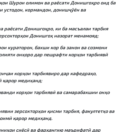
ои Шурои олимон ва раёсати Донишгоҳро оид ба
и устодон, кормандон, донишҷўён ва
а раёсати Донишгоҳро, ки ба масъалаи тарбия
зерсохторҳои Донишгоҳ назорат менамояд;
ои кураторон, бахши кор ба занон ва созмони
лияти онҳоро дар пешрафти корҳои тарбиявӣ
риҷаи корҳои тарбиявиро дар кафедраҳо,
ӣ қарор медиҳанд;
аванди корҳои тарбиявӣ ва самарабахшии онҳо
явии зерсохторҳои қисми тарбия, факултетҳо ва
оимӣ қарор медиҳанд.
иниҳои сиёсӣ ва фарҳангию маърифатӣ дар