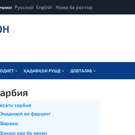
оҷики
Русский
English
Нома ба ректор
ОН
СОДИЁТ
ҲАДАФҲОИ РУШД
ДОВТАЛАБ
арбия
ёсати тарбия
Эҷодкорӣ ва фарҳанг
Варзиш
Бахши кор бо занон