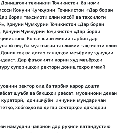
и Донишгоҳи техникии Тоҷикистон ба номи
асоси Қонуни Ҷумҳурии Тоҷикистон «Дар бораи
ар бораи таҳсилоти олии касбӣ ва таҳсилоти
ӣ», Қонуни Ҷумҳурии Тоҷикистон «Дар бораи
, Қонуни Ҷумҳурии Тоҷикистон «Дар бораи
ҷикистон», Консепсияи милиӣ тарбия дар
навӣ оид ба муассисаи таълимии таҳсилоти олии
 Донишгоҳ ва дигар санадҳои меъёриву ҳуқуқии
ндааст. Дар фаъолияти кории худ меъёрҳои
туру супоришҳои ректори донишгоҳро амалӣ
уовини ректор оид ба тарбия қарор дошта,
раёсат шуъба ва бахшҳои раёсат, муовинони декан
ои кураторӣ, донишҷӯён инчунин мундариҷаи
тетҳо, хобгоҳҳо ва дигар сохторҳои дахлдори
озӣ намудани ҷавонон дар рӯҳияи ватандустию