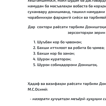
хештаншиносӣ, ноил шудан ба дастовардҳ
намудан ба масъалаҳои вобаста ба корҳо
суханвару донишманд, ташкил намудани 
чорабиниҳои фарҳангӣ сиёси ва тарбиявӣ
Дар сохтори раёсати тарбияи Донишгоҳи
зерсохторҳои зерин
Шуъбаи кор бо ҷавонон;
Бахши иттилоот ва робита бо ҷомеа;
Бахши кор бо занон;
Шурои кураторон;
Шурои собиқадорони Донишгоҳ.
Ҳадаф ва вазифаҳои раёсати тарбияи До
М.С.Осимӣ:
- назорати ҳуҷҷатҳои меъёрӣ-ҳуқуқии с