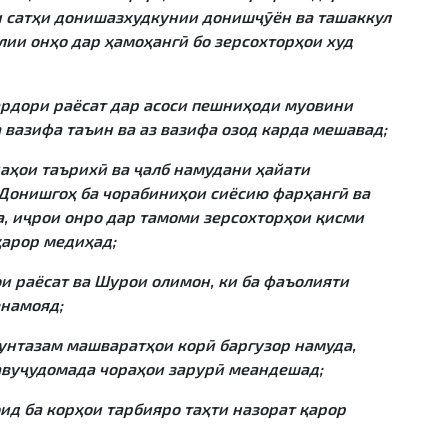
 сатҳи донишазхудкунии донишҷӯён ва ташаккул
ии онҳо дар ҳамоҳангӣ бо зерсохторҳои худ
ардори раёсат дар асоси пешниҳоди муовини
а вазифа таъин ва аз вазифа озод карда мешавад;
аҳои таърихӣ ва ҷалб намудани ҳайати
Донишгоҳ ба чорабиниҳои сиёсию фарҳангӣ ва
, иҷрои онро дар тамоми зерсохторҳои қисми
қарор медиҳад;
и раёсат ва Шурои олимон, ки ба фаъолияти
енамояд;
унтазам машваратҳои корӣ баргузор намуда,
авуҷудомада чораҳои зарурӣ меандешад;
д ба корҳои тарбияро таҳти назорат қарор