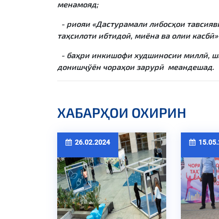
менамояд;
- риояи «Дастурамали либосҳои тавсияв
таҳсилоти ибтидоӣ, миёна ва олии касбӣ
- баҳри инкишофи худшиносии миллӣ, ш
донишҷўён чораҳои зарурӣ меандешад.
ХАБАРҲОИ ОХИРИН
26.02.2024
15.05.