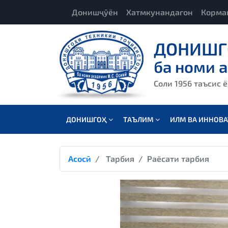
Донишҷӯён
Хатмкунандагон
Корма
ДОНИШГ
ба номи 
Соли 1956 таъсис 
ДОНИШГОҲ
ТАЪЛИМ
ИЛМ ВА ИННОВ
Асосӣ
Тарбия
Раёсати тарбия