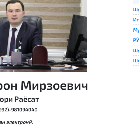
Шу
Ит
Му
Р
Шу
Шу
рон Мирзоевич
ори Раёсат
(992)-981094040
аи электронӣ: