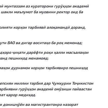
вӣ мунтаззам аз кураторони гурўҳҳои академӣ
р шакли маълумот ба муовини ректор оид ба
олияти корҳои тарбиявӣ алоқамандӣ доранд,
ти ВАО ва дигар воситаҳо ба роҳ мемонад;
дҳоро ҷиҳати дарёфти роҳи ҳалли масъалаҳои
манд пешниҳод менамояд;
маҳои дурнамои корҳои тарбиявиро пешниҳод
сепсияи миллии тарбия дар Ҷумҳурии Тоҷикистон
тарбиявии гурўҳҳои академӣ омўзиши пайвастаи
рат қарор медиҳад.
ои донишҷўён ва магистрантонро назорат