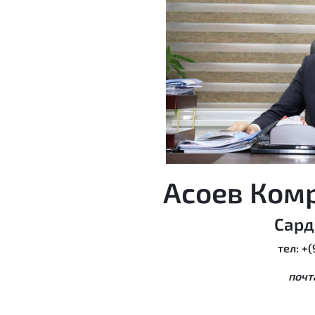
Асоев Ком
Сард
тел: +
почт