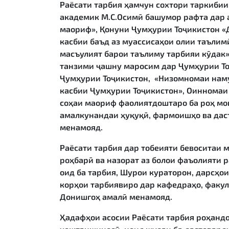
Раёсати тарбия ҳамчун сохтори таркиби
академик М.С.Осимӣ башумор рафта дар 
маориф», Қонуни Ҷумҳурии Тоҷикистон «Д
касбии баъд аз муассисаҳои олии таълим
масъулият барои таълиму тарбияи кӯдак»
танзими ҷашну маросим дар Ҷумҳурии То
Ҷумҳурии Тоҷикистон, «Низомномаи наму
касбии Ҷумҳурии Тоҷикистон», Оинномаи
соҳаи маориф фаолиятдоштаро ба роҳ мо
амалкунандаи ҳуқуқӣ, фармоишҳо ва дас
менамояд.
Раёсати тарбия дар тобеияти бевоситаи м
роҳбарӣ ва назорат аз болои фаъолияти 
оид ба тарбия, Шурои кураторон, дарсҳ
корҳои тарбиявиро дар кафедраҳо, факул
Донишгоҳ амалӣ менамояд.
Ҳадафҳои асосии Раёсати тарбия роҳанд