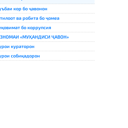
ъбаи кор бо ҷавонон
тилоот ва робита бо ҷомеа
қовимат бо коррупсия
ӮЗНОМАИ «МУҲАНДИСИ ҶАВОН»
рои кураторон
рои собиқадорон