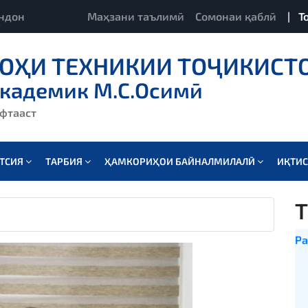
ндон
Маҳзани таълимӣ
Сомонаи қаблӣ
|
Т
ОҲИ ТЕХНИКИИ ТОҶИКИСТ
академик М.С.Осимӣ
ёфтааст
АТСИЯ
ТАРБИЯ
ҲАМКОРИҲОИ БАЙНАЛМИЛАЛӢ
ИҚТИ
Т
Ра