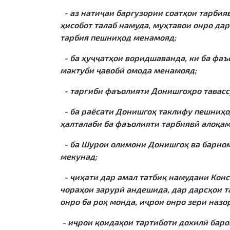
- аз натиҷаи баргузории соатҳои тарбия
ҳисобот талаб намуда, муҳтавои онро да
тарбия пешниҳод менамояд;
- ба ҳуҷҷатҳои воридшаванда, ки ба фаъ
мактуби ҷавобӣ омода менамояд;
- тарғиби фаъолияти Донишгоҳро тавассу
- ба раёсати Донишгоҳ таклифу пешниҳо
ҳалталаби ба фаъолияти тарбиявӣ алоқа
- ба Шурои олимони Донишгоҳ ва барно
мекунад;
- ҷиҳати дар амал татбиқ намудани Кон
чораҳои зарурӣ андешида, дар дарсҳои 
онро ба роҳ монда, иҷрои онро зери назо
- иҷрои қоидаҳои тартиботи дохилӣ бар