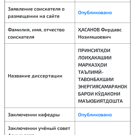
Заявление соискателя о
Опубликовано
размещении на сайте
Фамилия, имя, отчество
ҲАСАНОВ Фирдавс
соискателя
Нозимшоевич
ПРИНСИПҲОИ
ЛОИҲАКАШИИ
МАРКАЗҲОИ
ТАЪЛИМӢ-
Название диссертации
ТАВОНБАХШИИ
ЭНЕРГИЯСАМАРАНОК
БАРОИ КӮДАКОНИ
МАЪЮБИЯТДОШТА
Заключении кафедры
Опубликовано
Заключении учёный совет