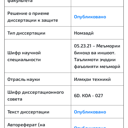
факультета
Решение о приеме
Опубликовано
диссертации к защите
Тип диссертации
Номзадӣ
05.23.21 – Меъмории
Шифр научной
биноҳо ва иншоот.
специальности
Таълимоти эҷодии
фаъолияти меъморӣ
Отрасль науки
Илмҳои техникӣ
Шифр диссертационного
6D. КОА - 027
совета
Текст диссертации
Опубликовано
Автореферат (на
Опубликовано