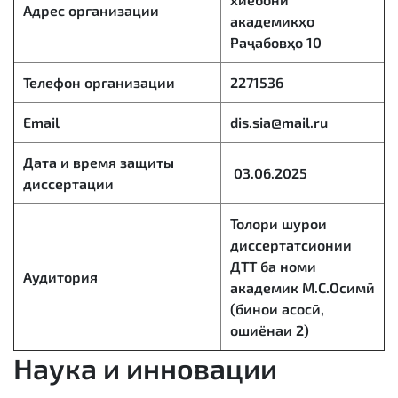
Адрес организации
академикҳо
Раҷабовҳо 10
Телефон организации
2271536
Email
dis.sia@mail.ru
Дата и время защиты
03.06.2025
диссертации
Толори шурои
диссертатсионии
ДТТ ба номи
Аудитория
академик М.С.Осимӣ
(бинои асосӣ,
ошиёнаи 2)
Наука и инновации