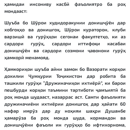
ҳамидаи инсониву касбӣ фаъолиятро ба роҳ
мондааст:
Шуъба бо Шӯрои худидоракунии донишҷӯён дар
хобгоҳҳо ва донишгоҳ, Шӯрои кураторон, клуби
варзишӣ ва гурӯҳҳои сегонаи факултетҳо, ки аз
сардори гурӯҳ, сардори иттифоқи касабаи
донишҷӯён ва сардори созмони ҷавонони гурӯҳ
ҳамкорӣ менамояд.
Ҳамкориҳои шуъба айни замон бо Вазорати корҳои
дохилии Ҷумҳурии Тоҷикистон дар робита ба
ташкили гурӯҳи “Дружиначиҳои ихтиёрӣ”, ки барои
пешбурди корҳои таъмини тартиботи ҷамъиятӣ ба
роҳ монда шудааст, назаррас аст. Самти фаъолияти
дружиначиёни ихтиёрии донишгоҳ дар ҳайати 60
нафар имрӯз дар ду ноҳияи шаҳри Душанбе
ҳамарӯза ба роҳ монда шуда, кормандон ва
донишҷӯёни фаъоли ин гурӯҳҳо бо ифтихорнома,