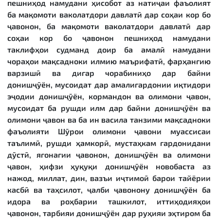
пешниҳод намудани ҳисобот аз натиҷаи фаъолият
ба мақомоти ваколатдори давлатӣ дар соҳаи кор бо
ҷавонон, ба мақомоти ваколатдори давлатӣ дар
соҳаи кор бо ҷавонон пешниҳод намудани
таклифҳои судманд доир ба амалӣ намудани
чораҳои мақсадноки илмию маърифатӣ, фарҳангию
варзишӣ ва дигар чорабиниҳо дар байни
донишҷӯён, мусоидат дар амалигардонии иқтидори
эҷодии донишҷӯён, кормандон ва олимони ҷавон,
мусоидат ба рушди илм дар байни донишҷӯён ва
олимони ҷавон ва ба ин васила танзими мақсадноки
фаъолияти Шӯрои олимони ҷавони муассисаи
таълимӣ, рушди ҳамкорӣ, мустаҳкам гардонидани
дӯстӣ, ягонагии ҷавонон, донишҷӯён ва олимони
ҷавон, ҳифзи ҳуқуқи донишҷӯён новобаста аз
нажод, миллат, дин, вазъи иҷтимоӣ барои тайёрии
касбӣ ва таҳсилот, ҷалби ҷавонону донишҷӯён ба
идора ва роҳбарии ташкилот, иттиҳодияҳои
ҷавонон, тарбияи донишҷӯён дар руҳияи эҳтиром ба