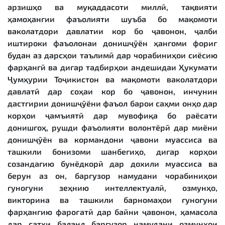
арзишҳо ва муқаддасоти миллӣ, тақвияти
ҳамоҳангии фаъолияти шуъба бо мақомоти
ваколатдори давлатии кор бо ҷавонон, ҷалби
иштироки фаъолонаи донишҷӯён ҳангоми фориғ
будан аз дарсҳои таълимӣ дар чорабиниҳои сиёсию
фарҳангӣ ва дигар тадбирҳои андешидаи Ҳукумати
Ҷумҳурии Тоҷикистон ва мақомоти ваколатдори
давлатӣ дар соҳаи кор бо ҷавонон, инчунин
дастгирии донишҷӯёни фаъол барои саҳми онҳо дар
корҳои ҷамъиятӣ дар мувофиқа бо раёсати
донишгоҳ, рушди фаъолияти волонтёрӣ дар миёни
донишҷӯён ва кормандони ҷавони муассиса ва
ташкили бонизоми шанбегиҳо, дигар корҳои
созандагию бунёдкорӣ дар дохили муассиса ва
берун аз он, баргузор намудани чорабиниҳои
гуногуни зеҳнию интеллектуалӣ, озмунҳо,
викторина ва ташкили барномаҳои гуногуни
фарҳангию фароғатӣ дар байни ҷавонон, ҳамасола
дар сатҳи баланд баргузор намудани озмунҳои