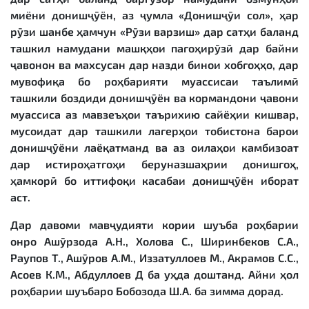
миёни донишҷӯён, аз ҷумла «Донишҷӯи сол», ҳар
рӯзи шанбе ҳамчун «Рӯзи варзиш» дар сатҳи баланд
ташкил намудани машқҳои пагоҳирӯзӣ дар байни
ҷавонон ва махсусан дар назди бинои хобгоҳҳо, дар
мувофиқа бо роҳбарияти муассисаи таълимӣ
ташкили боздиди донишҷӯён ва кормандони ҷавони
муассиса аз мавзеъҳои таърихию сайёҳии кишвар,
мусоидат дар ташкили лагерҳои тобистона барои
донишҷӯёни лаёқатманд ва аз оилаҳои камбизоат
дар истироҳатгоҳи беруназшаҳрии донишгоҳ,
ҳамкорӣ бо иттифоқи касабаи донишҷӯён иборат
аст.
Дар давоми мавҷудияти кории шуъба роҳбарии
онро Ашӯрзода А.Н., Холова С., Ширинбеков С.А.,
Раупов Т., Ашӯров А.М., Иззатуллоев М., Акрамов С.С.,
Асоев К.М., Абдуллоев Д ба уҳда доштанд. Айни ҳол
роҳбарии шуъбаро Бобозода Ш.А. ба зимма дорад.