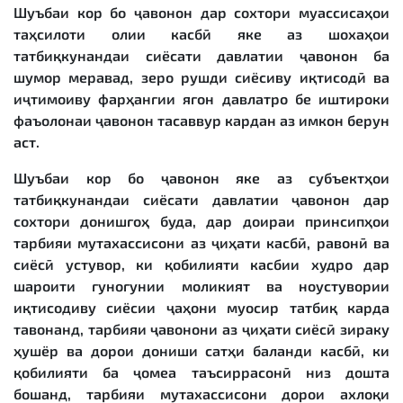
Шуъбаи кор бо ҷавонон дар сохтори муассисаҳои
таҳсилоти олии касбӣ яке аз шохаҳои
татбиқкунандаи сиёсати давлатии ҷавонон ба
шумор меравад, зеро рушди сиёсиву иқтисодӣ ва
иҷтимоиву фарҳангии ягон давлатро бе иштироки
фаъолонаи ҷавонон тасаввур кардан аз имкон берун
аст.
Шуъбаи кор бо ҷавонон яке аз субъектҳои
татбиқкунандаи сиёсати давлатии ҷавонон дар
сохтори донишгоҳ буда, дар доираи принсипҳои
тарбияи мутахассисони аз ҷиҳати касбӣ, равонӣ ва
сиёсӣ устувор, ки қобилияти касбии худро дар
шароити гуногунии моликият ва ноустувории
иқтисодиву сиёсии ҷаҳони муосир татбиқ карда
тавонанд, тарбияи ҷавонони аз ҷиҳати сиёсӣ зираку
ҳушёр ва дорои дониши сатҳи баланди касбӣ, ки
қобилияти ба ҷомеа таъсиррасонӣ низ дошта
бошанд, тарбияи мутахассисони дорои ахлоқи