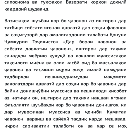
сипоснома ва туҳфаҳои Вазорати корҳои дохилӣ
қадрдонӣ шудаанд.
Вазифаҳои шуъбаи кор бо ҷавонон аз иштирок дар
татбиқи сиёсати ягонаи давлатӣ дар соҳаи фавонон
ва саҳмгузорӣ дар амалигардонии талаботи Қонуни
Ҷумҳурии Тоҷикистон «Дар бораи ҷавонон ва
сиёсати давлатии ҷавонон», иштирок дар таҳияи
санадҳои меёрию ҳуқуқӣ ва локалии муассисаҳои
таҳсилоти миёна ва олии касбӣ оид ба масъалаҳои
ҷавонон ва таъмини иҷрои онҳо, амалӣ намудани
тадбирҳои пешниҳоднамудаи мақомоти
ваколатдори давлатӣ дар соҳаи кор бо ҷавонон дар
байни донишҷӯёни муассиса ва пешниҳоди ҳисобот
аз натиҷаи он, иштирок дар таҳияи нақшаи ягонаи
фаъолияти шуъбаҳои кор бо ҷавонони донишгоҳ, ки
дар мувофиқаи муассиса аз ҷониби Кумитаи
ҷавонон, варзиш ва сайёҳӣ тасдиқ карда мешавад,
иҷрои саривақтии талаботи он ва ҳар се моҳ