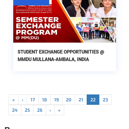
STUDENT EXCHANGE OPPORTUNITIES @
MMDU MULLANA-AMBALA, INDIA
«
‹
17
18
19
20
21
22
23
24
25
26
›
»