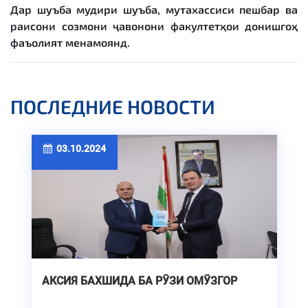
Дар шуъба мудири шуъба, мутахассиси пешбар ва
раисони созмони ҷавонони факултетҳои донишгоҳ
фаъолият менамоянд.
ПОСЛЕДНИЕ НОВОСТИ
03.10.2024
АКСИЯ БАХШИДА БА РӮЗИ ОМӮЗГОР