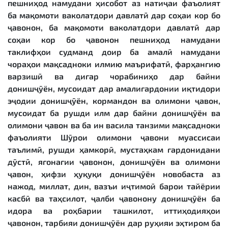
пешниҳод намудани ҳисобот аз натиҷаи фаъолият
ба мақомоти ваколатдори давлатӣ дар соҳаи кор бо
ҷавонон, ба мақомоти ваколатдори давлатӣ дар
соҳаи кор бо ҷавонон пешниҳод намудани
таклифҳои судманд доир ба амалӣ намудани
чораҳои мақсадноки илмию маърифатӣ, фарҳангию
варзишӣ ва дигар чорабиниҳо дар байни
донишҷӯён, мусоидат дар амалигардонии иқтидори
эҷодии донишҷӯён, кормандон ва олимони ҷавон,
мусоидат ба рушди илм дар байни донишҷӯён ва
олимони ҷавон ва ба ин васила танзими мақсадноки
фаъолияти Шӯрои олимони ҷавони муассисаи
таълимӣ, рушди ҳамкорӣ, мустаҳкам гардонидани
дӯстӣ, ягонагии ҷавонон, донишҷӯён ва олимони
ҷавон, ҳифзи ҳуқуқи донишҷӯён новобаста аз
нажод, миллат, дин, вазъи иҷтимоӣ барои тайёрии
касбӣ ва таҳсилот, ҷалби ҷавонону донишҷӯён ба
идора ва роҳбарии ташкилот, иттиҳодияҳои
ҷавонон, тарбияи донишҷӯён дар руҳияи эҳтиром ба