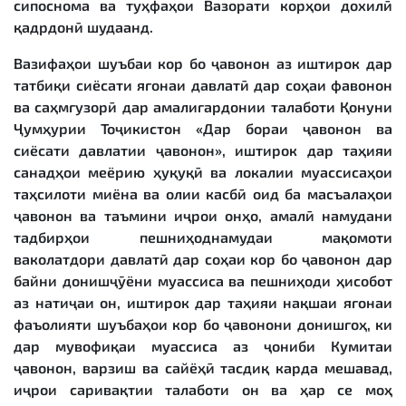
сипоснома ва туҳфаҳои Вазорати корҳои дохилӣ
қадрдонӣ шудаанд.
Вазифаҳои шуъбаи кор бо ҷавонон аз иштирок дар
татбиқи сиёсати ягонаи давлатӣ дар соҳаи фавонон
ва саҳмгузорӣ дар амалигардонии талаботи Қонуни
Ҷумҳурии Тоҷикистон «Дар бораи ҷавонон ва
сиёсати давлатии ҷавонон», иштирок дар таҳияи
санадҳои меёрию ҳуқуқӣ ва локалии муассисаҳои
таҳсилоти миёна ва олии касбӣ оид ба масъалаҳои
ҷавонон ва таъмини иҷрои онҳо, амалӣ намудани
тадбирҳои пешниҳоднамудаи мақомоти
ваколатдори давлатӣ дар соҳаи кор бо ҷавонон дар
байни донишҷӯёни муассиса ва пешниҳоди ҳисобот
аз натиҷаи он, иштирок дар таҳияи нақшаи ягонаи
фаъолияти шуъбаҳои кор бо ҷавонони донишгоҳ, ки
дар мувофиқаи муассиса аз ҷониби Кумитаи
ҷавонон, варзиш ва сайёҳӣ тасдиқ карда мешавад,
иҷрои саривақтии талаботи он ва ҳар се моҳ