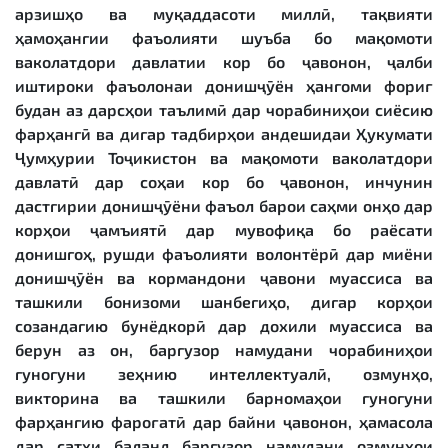
арзишҳо ва муқаддасоти миллӣ, тақвияти
ҳамоҳангии фаъолияти шуъба бо мақомоти
ваколатдори давлатии кор бо ҷавонон, ҷалби
иштироки фаъолонаи донишҷӯён ҳангоми фориғ
будан аз дарсҳои таълимӣ дар чорабиниҳои сиёсию
фарҳангӣ ва дигар тадбирҳои андешидаи Ҳукумати
Ҷумҳурии Тоҷикистон ва мақомоти ваколатдори
давлатӣ дар соҳаи кор бо ҷавонон, инчунин
дастгирии донишҷӯёни фаъол барои саҳми онҳо дар
корҳои ҷамъиятӣ дар мувофиқа бо раёсати
донишгоҳ, рушди фаъолияти волонтёрӣ дар миёни
донишҷӯён ва кормандони ҷавони муассиса ва
ташкили бонизоми шанбегиҳо, дигар корҳои
созандагию бунёдкорӣ дар дохили муассиса ва
берун аз он, баргузор намудани чорабиниҳои
гуногуни зеҳнию интеллектуалӣ, озмунҳо,
викторина ва ташкили барномаҳои гуногуни
фарҳангию фароғатӣ дар байни ҷавонон, ҳамасола
дар сатҳи баланд баргузор намудани озмунҳои