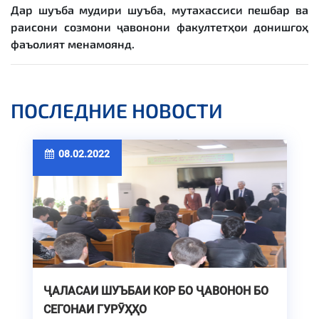
Дар шуъба мудири шуъба, мутахассиси пешбар ва
раисони созмони ҷавонони факултетҳои донишгоҳ
фаъолият менамоянд.
ПОСЛЕДНИЕ НОВОСТИ
08.02.2022
ҶАЛАСАИ ШУЪБАИ КОР БО ҶАВОНОН БО
СЕГОНАИ ГУРӮҲҲО