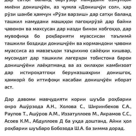
миёни донишҷӯён, аз ҷумла «Донишҷӯи сол», ҳар
рӯзи шанбе ҳамчун «Рӯзи варзиш» дар сатҳи баланд
ташкил намудани машқҳои пагоҳирӯзӣ дар байни
ҷавонон ва махсусан дар назди бинои хобгоҳҳо, дар
мувофиқа бо роҳбарияти муассисаи таълимӣ
ташкили боздиди донишҷӯён ва кормандони ҷавони
муассиса аз мавзеъҳои таърихию сайёҳии кишвар,
мусоидат дар ташкили лагерҳои тобистона барои
донишҷӯёни лаёқатманд ва аз оилаҳои камбизоат
дар истироҳатгоҳи беруназшаҳрии донишгоҳ,
ҳамкорӣ бо иттифоқи касабаи донишҷӯён иборат
аст.
Дар давоми мавҷудияти кории шуъба роҳбарии
онро Ашӯрзода А.Н., Холова С., Ширинбеков С.А.,
Раупов Т., Ашӯров А.М., Иззатуллоев М., Акрамов С.С.,
Асоев К.М., Абдуллоев Д ба уҳда доштанд. Айни ҳол
роҳбарии шуъбаро Бобозода Ш.А. ба зимма дорад.