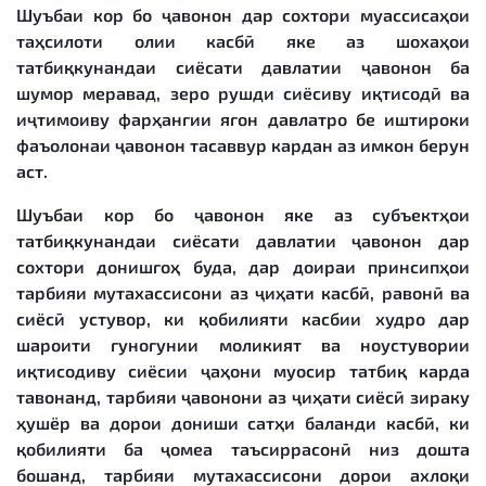
Шуъбаи кор бо ҷавонон дар сохтори муассисаҳои
таҳсилоти олии касбӣ яке аз шохаҳои
татбиқкунандаи сиёсати давлатии ҷавонон ба
шумор меравад, зеро рушди сиёсиву иқтисодӣ ва
иҷтимоиву фарҳангии ягон давлатро бе иштироки
фаъолонаи ҷавонон тасаввур кардан аз имкон берун
аст.
Шуъбаи кор бо ҷавонон яке аз субъектҳои
татбиқкунандаи сиёсати давлатии ҷавонон дар
сохтори донишгоҳ буда, дар доираи принсипҳои
тарбияи мутахассисони аз ҷиҳати касбӣ, равонӣ ва
сиёсӣ устувор, ки қобилияти касбии худро дар
шароити гуногунии моликият ва ноустувории
иқтисодиву сиёсии ҷаҳони муосир татбиқ карда
тавонанд, тарбияи ҷавонони аз ҷиҳати сиёсӣ зираку
ҳушёр ва дорои дониши сатҳи баланди касбӣ, ки
қобилияти ба ҷомеа таъсиррасонӣ низ дошта
бошанд, тарбияи мутахассисони дорои ахлоқи