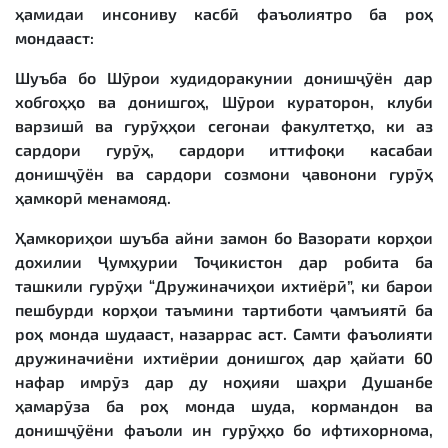
ҳамидаи инсониву касбӣ фаъолиятро ба роҳ
мондааст:
Шуъба бо Шӯрои худидоракунии донишҷӯён дар
хобгоҳҳо ва донишгоҳ, Шӯрои кураторон, клуби
варзишӣ ва гурӯҳҳои сегонаи факултетҳо, ки аз
сардори гурӯҳ, сардори иттифоқи касабаи
донишҷӯён ва сардори созмони ҷавонони гурӯҳ
ҳамкорӣ менамояд.
Ҳамкориҳои шуъба айни замон бо Вазорати корҳои
дохилии Ҷумҳурии Тоҷикистон дар робита ба
ташкили гурӯҳи “Дружиначиҳои ихтиёрӣ”, ки барои
пешбурди корҳои таъмини тартиботи ҷамъиятӣ ба
роҳ монда шудааст, назаррас аст. Самти фаъолияти
дружиначиёни ихтиёрии донишгоҳ дар ҳайати 60
нафар имрӯз дар ду ноҳияи шаҳри Душанбе
ҳамарӯза ба роҳ монда шуда, кормандон ва
донишҷӯёни фаъоли ин гурӯҳҳо бо ифтихорнома,