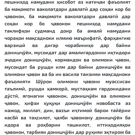
пешниҳод намудани ҳисобот аз натиҷаи фаъолият
ба мақомоти ваколатдори давлатӣ дар соҳаи кор бо
ҷавонон, ба мақомоти ваколатдори давлатӣ дар
соҳаи кор бо ҷавонон пешниҳод намудани
таклифҳои судманд доир ба амалӣ намудани
чораҳои мақсадноки илмию маърифатӣ, фарҳангию
варзишӣ ва дигар чорабиниҳо дар байни
донишҷӯён, мусоидат дар амалигардонии иқтидори
эҷодии донишҷӯён, кормандон ва олимони ҷавон,
мусоидат ба рушди илм дар байни донишҷӯён ва
олимони ҷавон ва ба ин васила танзими мақсадноки
фаъолияти Шӯрои олимони ҷавони муассисаи
таълимӣ, рушди ҳамкорӣ, мустаҳкам гардонидани
дӯстӣ, ягонагии ҷавонон, донишҷӯён ва олимони
ҷавон, ҳифзи ҳуқуқи донишҷӯён новобаста аз
нажод, миллат, дин, вазъи иҷтимоӣ барои тайёрии
касбӣ ва таҳсилот, ҷалби ҷавонону донишҷӯён ба
идора ва роҳбарии ташкилот, иттиҳодияҳои
ҷавонон, тарбияи донишҷӯён дар руҳияи эҳтиром ба