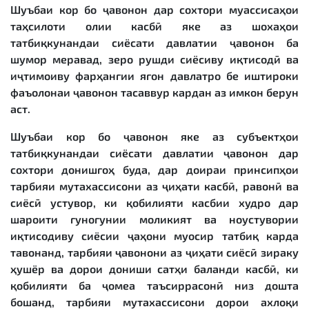
Шуъбаи кор бо ҷавонон дар сохтори муассисаҳои
таҳсилоти олии касбӣ яке аз шохаҳои
татбиқкунандаи сиёсати давлатии ҷавонон ба
шумор меравад, зеро рушди сиёсиву иқтисодӣ ва
иҷтимоиву фарҳангии ягон давлатро бе иштироки
фаъолонаи ҷавонон тасаввур кардан аз имкон берун
аст.
Шуъбаи кор бо ҷавонон яке аз субъектҳои
татбиқкунандаи сиёсати давлатии ҷавонон дар
сохтори донишгоҳ буда, дар доираи принсипҳои
тарбияи мутахассисони аз ҷиҳати касбӣ, равонӣ ва
сиёсӣ устувор, ки қобилияти касбии худро дар
шароити гуногунии моликият ва ноустувории
иқтисодиву сиёсии ҷаҳони муосир татбиқ карда
тавонанд, тарбияи ҷавонони аз ҷиҳати сиёсӣ зираку
ҳушёр ва дорои дониши сатҳи баланди касбӣ, ки
қобилияти ба ҷомеа таъсиррасонӣ низ дошта
бошанд, тарбияи мутахассисони дорои ахлоқи