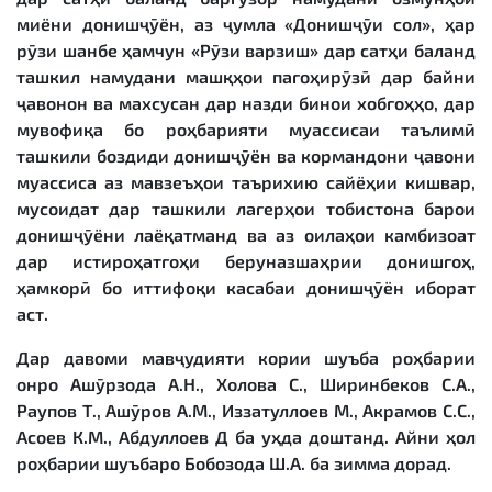
миёни донишҷӯён, аз ҷумла «Донишҷӯи сол», ҳар
рӯзи шанбе ҳамчун «Рӯзи варзиш» дар сатҳи баланд
ташкил намудани машқҳои пагоҳирӯзӣ дар байни
ҷавонон ва махсусан дар назди бинои хобгоҳҳо, дар
мувофиқа бо роҳбарияти муассисаи таълимӣ
ташкили боздиди донишҷӯён ва кормандони ҷавони
муассиса аз мавзеъҳои таърихию сайёҳии кишвар,
мусоидат дар ташкили лагерҳои тобистона барои
донишҷӯёни лаёқатманд ва аз оилаҳои камбизоат
дар истироҳатгоҳи беруназшаҳрии донишгоҳ,
ҳамкорӣ бо иттифоқи касабаи донишҷӯён иборат
аст.
Дар давоми мавҷудияти кории шуъба роҳбарии
онро Ашӯрзода А.Н., Холова С., Ширинбеков С.А.,
Раупов Т., Ашӯров А.М., Иззатуллоев М., Акрамов С.С.,
Асоев К.М., Абдуллоев Д ба уҳда доштанд. Айни ҳол
роҳбарии шуъбаро Бобозода Ш.А. ба зимма дорад.