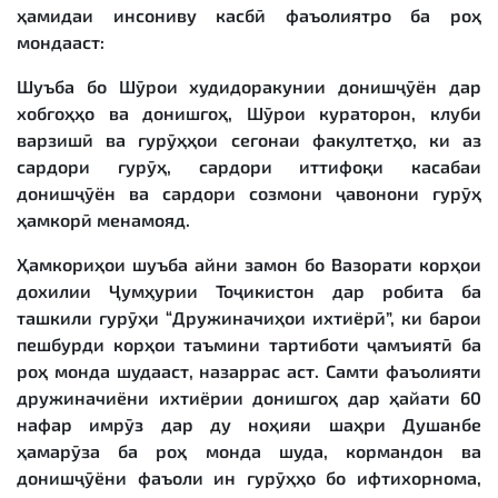
ҳамидаи инсониву касбӣ фаъолиятро ба роҳ
мондааст:
Шуъба бо Шӯрои худидоракунии донишҷӯён дар
хобгоҳҳо ва донишгоҳ, Шӯрои кураторон, клуби
варзишӣ ва гурӯҳҳои сегонаи факултетҳо, ки аз
сардори гурӯҳ, сардори иттифоқи касабаи
донишҷӯён ва сардори созмони ҷавонони гурӯҳ
ҳамкорӣ менамояд.
Ҳамкориҳои шуъба айни замон бо Вазорати корҳои
дохилии Ҷумҳурии Тоҷикистон дар робита ба
ташкили гурӯҳи “Дружиначиҳои ихтиёрӣ”, ки барои
пешбурди корҳои таъмини тартиботи ҷамъиятӣ ба
роҳ монда шудааст, назаррас аст. Самти фаъолияти
дружиначиёни ихтиёрии донишгоҳ дар ҳайати 60
нафар имрӯз дар ду ноҳияи шаҳри Душанбе
ҳамарӯза ба роҳ монда шуда, кормандон ва
донишҷӯёни фаъоли ин гурӯҳҳо бо ифтихорнома,