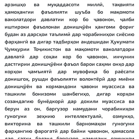
арзишҳо ва муқаддасоти миллӣ, тақвияти
ҳамоҳангии фаъолияти шуъба бо мақомоти
ваколатдори давлатии кор бо ҷавонон, ҷалби
иштироки фаъолонаи донишҷӯён ҳангоми фориғ
будан аз дарсҳои таълимӣ дар чорабиниҳои сиёсию
фарҳангӣ ва дигар тадбирҳои андешидаи Ҳукумати
Ҷумҳурии Тоҷикистон ва мақомоти ваколатдори
давлатӣ дар соҳаи кор бо ҷавонон, инчунин
дастгирии донишҷӯёни фаъол барои саҳми онҳо дар
корҳои ҷамъиятӣ дар мувофиқа бо раёсати
донишгоҳ, рушди фаъолияти волонтёрӣ дар миёни
донишҷӯён ва кормандони ҷавони муассиса ва
ташкили бонизоми шанбегиҳо, дигар корҳои
созандагию бунёдкорӣ дар дохили муассиса ва
берун аз он, баргузор намудани чорабиниҳои
гуногуни зеҳнию интеллектуалӣ, озмунҳо,
викторина ва ташкили барномаҳои гуногуни
фарҳангию фароғатӣ дар байни ҷавонон, ҳамасола
дар сатҳи баланд баргузор намудани озмунҳои