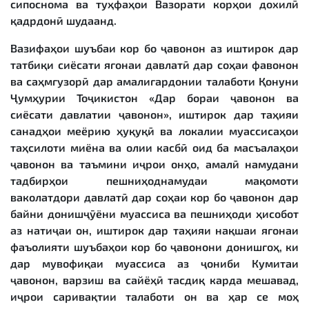
сипоснома ва туҳфаҳои Вазорати корҳои дохилӣ
қадрдонӣ шудаанд.
Вазифаҳои шуъбаи кор бо ҷавонон аз иштирок дар
татбиқи сиёсати ягонаи давлатӣ дар соҳаи фавонон
ва саҳмгузорӣ дар амалигардонии талаботи Қонуни
Ҷумҳурии Тоҷикистон «Дар бораи ҷавонон ва
сиёсати давлатии ҷавонон», иштирок дар таҳияи
санадҳои меёрию ҳуқуқӣ ва локалии муассисаҳои
таҳсилоти миёна ва олии касбӣ оид ба масъалаҳои
ҷавонон ва таъмини иҷрои онҳо, амалӣ намудани
тадбирҳои пешниҳоднамудаи мақомоти
ваколатдори давлатӣ дар соҳаи кор бо ҷавонон дар
байни донишҷӯёни муассиса ва пешниҳоди ҳисобот
аз натиҷаи он, иштирок дар таҳияи нақшаи ягонаи
фаъолияти шуъбаҳои кор бо ҷавонони донишгоҳ, ки
дар мувофиқаи муассиса аз ҷониби Кумитаи
ҷавонон, варзиш ва сайёҳӣ тасдиқ карда мешавад,
иҷрои саривақтии талаботи он ва ҳар се моҳ