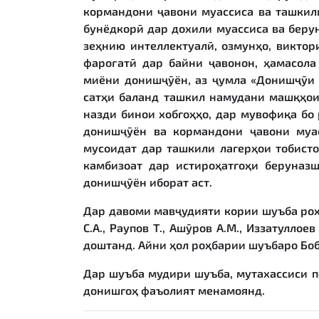
кормандони ҷавони муассиса ва ташкил
бунёдкорӣ дар дохили муассиса ва берун
зеҳнию интеллектуалӣ, озмунҳо, викто
фароғатӣ дар байни ҷавонон, ҳамасола
миёни донишҷӯён, аз ҷумла «Донишҷӯи 
сатҳи баланд ташкил намудани машқҳои
назди бинои хобгоҳҳо, дар мувофиқа бо
донишҷӯён ва кормандони ҷавони муа
мусоидат дар ташкили лагерҳои тобист
камбизоат дар истироҳатгоҳи беруназ
донишҷӯён иборат аст.
Дар давоми мавҷудияти кории шуъба роҳб
С.А., Раупов Т., Ашӯров А.М., Иззатуллоев
доштанд. Айни ҳол роҳбарии шуъбаро Боб
Дар шуъба мудири шуъба, мутахассиси п
донишгоҳ фаъолият менамоянд.