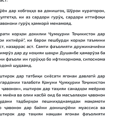
ён дар хобгоҳҳо ва донишгоҳ, Шӯрои кураторон,
ултетҳо, ки аз сардори гурӯҳ, сардори иттифоқи
ҷавонони гурӯҳ ҳамкорӣ менамояд.
рати корҳои дохилии Ҷумҳурии Тоҷикистон дар
ои ихтиёрӣ”, ки барои пешбурди корҳои таъмини
ст, назаррас аст. Самти фаъолияти дружиначиёни
 имрӯз дар ду ноҳияи шаҳри Душанбе ҳамарӯза ба
ни фаъоли ин гурӯҳҳо бо ифтихорнома, сипоснома
дрдонӣ шудаанд.
штирок дар татбиқи сиёсати ягонаи давлатӣ дар
игардонии талаботи Қонуни Ҷумҳурии Тоҷикистон
и ҷавонон», иштирок дар таҳияи санадҳои меёрию
и миёна ва олии касбӣ оид ба масъалаҳои ҷавонон
удани тадбирҳои пешниҳоднамудаи мақомоти
бо ҷавонон дар байни донишҷӯёни муассиса ва
штирок дар таҳияи нақшаи ягонаи фаъолияти