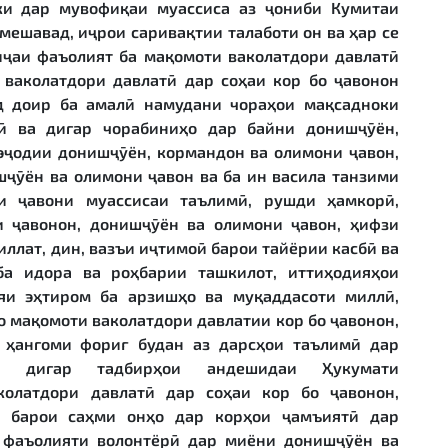
ки дар мувофиқаи муассиса аз ҷониби Кумитаи
 мешавад, иҷрои саривақтии талаботи он ва ҳар се
иҷаи фаъолият ба мақомоти ваколатдори давлатӣ
 ваколатдори давлатӣ дар соҳаи кор бо ҷавонон
д доир ба амалӣ намудани чораҳои мақсадноки
 ва дигар чорабиниҳо дар байни донишҷӯён,
эҷодии донишҷӯён, кормандон ва олимони ҷавон,
ҷӯён ва олимони ҷавон ва ба ин васила танзими
 ҷавони муассисаи таълимӣ, рушди ҳамкорӣ,
и ҷавонон, донишҷӯён ва олимони ҷавон, ҳифзи
иллат, дин, вазъи иҷтимоӣ барои тайёрии касбӣ ва
ба идора ва роҳбарии ташкилот, иттиҳодияҳои
яи эҳтиром ба арзишҳо ва муқаддасоти миллӣ,
 мақомоти ваколатдори давлатии кор бо ҷавонон,
 ҳангоми фориғ будан аз дарсҳои таълимӣ дар
а дигар тадбирҳои андешидаи Ҳукумати
колатдори давлатӣ дар соҳаи кор бо ҷавонон,
 барои саҳми онҳо дар корҳои ҷамъиятӣ дар
 фаъолияти волонтёрӣ дар миёни донишҷӯён ва