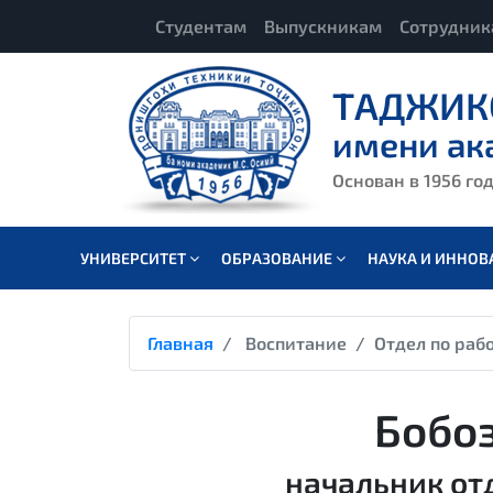
Студентам
Выпускникам
Сотрудни
ТАДЖИК
имени ак
Основан в 1956 го
УНИВЕРСИТЕТ
ОБРАЗОВАНИЕ
НАУКА И ИННО
Главная
Воспитание
Отдел по раб
Бобо
начальник от