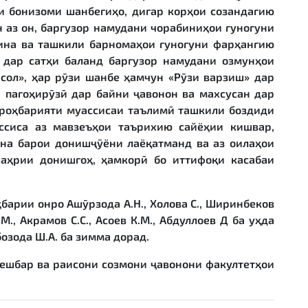
и бонизоми шанбегиҳо, дигар корҳои созандагию
 аз он, баргузор намудани чорабиниҳои гуногуни
рина ва ташкили барномаҳои гуногуни фарҳангию
 дар сатҳи баланд баргузор намудани озмунҳои
сол», ҳар рӯзи шанбе ҳамчун «Рӯзи варзиш» дар
 пагоҳирӯзӣ дар байни ҷавонон ва махсусан дар
 роҳбарияти муассисаи таълимӣ ташкили боздиди
ссиса аз мавзеъҳои таърихию сайёҳии кишвар,
она барои донишҷӯёни лаёқатманд ва аз оилаҳои
шаҳрии донишгоҳ, ҳамкорӣ бо иттифоқи касабаи
арии онро Ашӯрзода А.Н., Холова С., Ширинбеков
 М., Акрамов С.С., Асоев К.М., Абдуллоев Д ба уҳда
озода Ш.А. ба зимма дорад.
ешбар ва раисони созмони ҷавонони факултетҳои