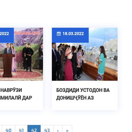
2022
18.03.2022
 НАВРӮЗИ
БОЗДИДИ УСТОДОН ВА
ЛМИЛАЛӢ ДАР
ДОНИШҶӮЁН АЗ
ГОҲ
НАМОИШИ
40
41
42
43
›
»