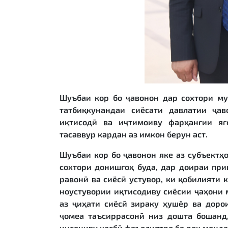
Шуъбаи кор бо ҷавонон дар сохтори му
татбиқкунандаи сиёсати давлатии ҷа
иқтисодӣ ва иҷтимоиву фарҳангии яг
тасаввур кардан аз имкон берун аст.
Шуъбаи кор бо ҷавонон яке аз субъектҳ
сохтори донишгоҳ буда, дар доираи при
равонӣ ва сиёсӣ устувор, ки қобилияти 
ноустувории иқтисодиву сиёсии ҷаҳони 
аз ҷиҳати сиёсӣ зираку ҳушёр ва доро
ҷомеа таъсиррасонӣ низ дошта бошанд
инсониву касбӣ фаъолиятро ба роҳ монда