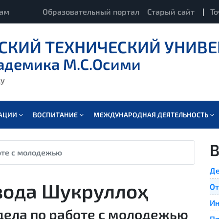
кам
Образовательный портал
Старый сайт
|
То
СКИЙ ТЕХНИЧЕСКИЙ УНИВЕ
адемика М.С.Осими
ду
ВАЦИИ
ВОСПИТАНИЕ
МЕЖДУНАРОДНАЯ ДЕЯТЕЛЬНОСТЬ
В
оте с молодежью
Де
зода Шукруллоҳ
От
Ин
дела по работе с молодежью
Пр