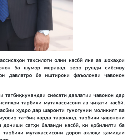
ассисаҳои таҳсилоти олии касбӣ яке аз шохаҳои
вонон ба шумор меравад, зеро рушди сиёсиву
он давлатро бе иштироки фаъолонаи ҷавонон
ои татбиқкунандаи сиёсати давлатии ҷавонон дар
нсипҳои тарбияи мутахассисони аз ҷиҳати касбӣ,
касбии худро дар шароити гуногунии моликият ва
муосир татбиқ карда тавонанд, тарбияи ҷавонони
и дониши сатҳи баланди касбӣ, ки қобилияти ба
, тарбияи мутахассисони дорои ахлоқи ҳамидаи
аст: