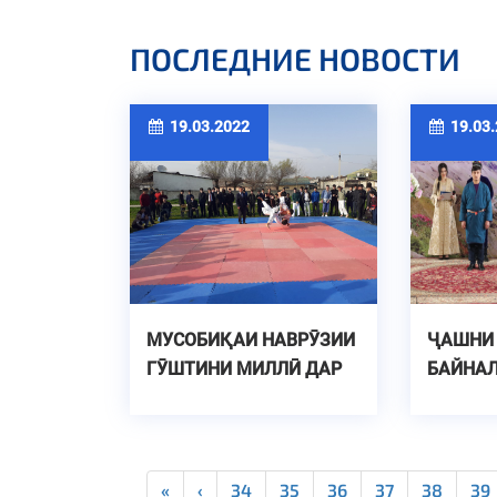
ПОСЛЕДНИЕ НОВОСТИ
19.03.2022
19.03.
МУСОБИҚАИ НАВРӮЗИИ
ҶАШНИ
ГӮШТИНИ МИЛЛӢ ДАР
БАЙНА
ДОНИШГОҲ
ДОНИШ
«
‹
34
35
36
37
38
39