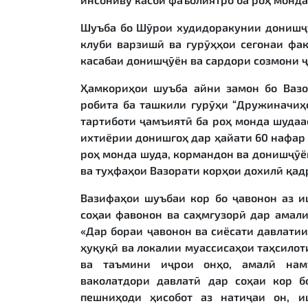
Шуъба бо Шӯрои худидоракунии донишҷӯ
клуби варзишӣ ва гурӯҳҳои сегонаи фак
касабаи донишҷӯён ва сардори созмони 
Ҳамкориҳои шуъба айни замон бо Вазо
робита ба ташкили гурӯҳи “Дружиначиҳ
тартиботи ҷамъиятӣ ба роҳ монда шудаа
ихтиёрии донишгоҳ дар ҳайати 60 нафар
роҳ монда шуда, кормандон ва донишҷӯё
ва туҳфаҳои Вазорати корҳои дохилӣ қа
Вазифаҳои шуъбаи кор бо ҷавонон аз и
соҳаи фавонон ва саҳмгузорӣ дар амал
«Дар бораи ҷавонон ва сиёсати давлати
ҳуқуқӣ ва локалии муассисаҳои таҳсилот
ва таъмини иҷрои онҳо, амалӣ нам
ваколатдори давлатӣ дар соҳаи кор 
пешниҳоди ҳисобот аз натиҷаи он, и