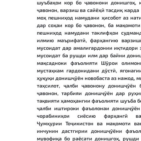
шуъбаҳои кор бо ҷавонони донишгоҳ, 
ҷавонон, варзиш ва сайёҳӣ тасдиқ карда
моҳ пешниҳод намудани ҳисобот аз нат
дар соҳаи кор бо ҷавонон, ба мақомоти
пешниҳод намудани таклифҳои судман
илмию маърифатӣ, фарҳангию варзишӣ
мусоидат дар амалигардонии иқтидори 
мусоидат ба рушди илм дар байни дониш
мақсадноки фаъолияти Шӯрои олимони
мустаҳкам гардонидани дӯстӣ, ягонаги
ҳуқуқи донишҷӯён новобаста аз нажод, м
таҳсилот, ҷалби ҷавонону донишҷӯён 
ҷавонон, тарбияи донишҷӯён дар руҳи
тақвияти ҳамоҳангии фаъолияти шуъба бо
ҷалби иштироки фаъолонаи донишҷӯён
чорабиниҳои сиёсию фарҳангӣ в
Ҷумҳурии Тоҷикистон ва мақомоти ва
инчунин дастгирии донишҷӯёни фаъол
мувофиқа бо раёсати донишгоҳ, рушди