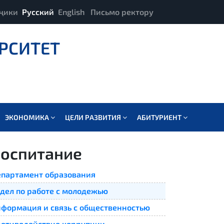
ҷики
Русский
English
Письмо ректору
РСИТЕТ
ЭКОНОМИКА
ЦЕЛИ РАЗВИТИЯ
АБИТУРИЕНТ
оспитание
партамент образования
дел по работе с молодежью
формация и связь с общественностью
отиводействие коррупции