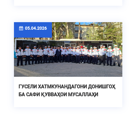
ДУРНАМОИ РУШДИ ИННОВАТСИОНИИИ
ИҚТИСОДИ РАҚАМӢ»
05.04.2026
ГУСЕЛИ ХАТМКУНАНДАГОНИ ДОНИШГОҲ
БА САФИ ҚУВВАҲОИ МУСАЛЛАҲИ
ҶУМҲУРИИ ТОҶИКИСТОН