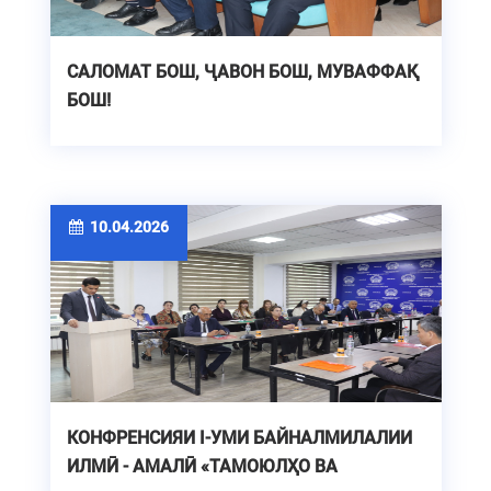
САЛОМАТ БОШ, ҶАВОН БОШ, МУВАФФАҚ
БОШ!
10.04.2026
КОНФРЕНСИЯИ I-УМИ БАЙНАЛМИЛАЛИИ
ИЛМӢ - АМАЛӢ «ТАМОЮЛҲО ВА